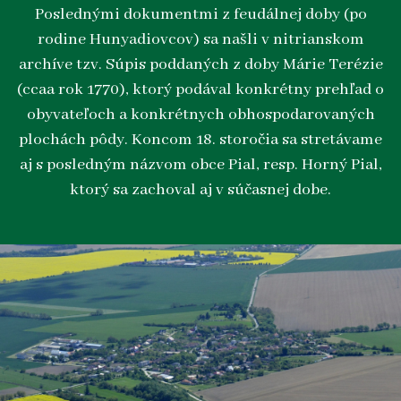
Poslednými dokumentmi z feudálnej doby (po
rodine Hunyadiovcov) sa našli v nitrianskom
archíve tzv. Súpis poddaných z doby Márie Terézie
(ccaa rok 1770), ktorý podával konkrétny prehľad o
obyvateľoch a konkrétnych obhospodarovaných
plochách pôdy. Koncom 18. storočia sa stretávame
aj s posledným názvom obce Pial, resp. Horný Pial,
ktorý sa zachoval aj v súčasnej dobe.