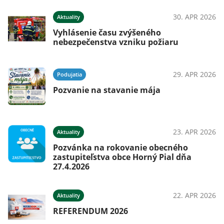
026
30. APR 2026
Aktuality
Vyhlásenie času zvýšeného
nebezpečenstva vzniku požiaru
ná
29. APR 2026
Podujatia
Pozvanie na stavanie mája
026
23. APR 2026
Aktuality
Pozvánka na rokovanie obecného
026
zastupiteľstva obce Horný Pial dňa
27.4.2026
22. APR 2026
Aktuality
REFERENDUM 2026
026