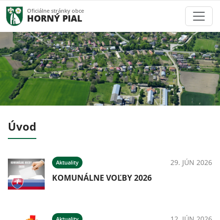
Oficiálne stránky obce
HORNÝ PIAL
Úvod
026
29. JÚN 2026
Aktuality
ný
KOMUNÁLNE VOĽBY 2026
026
12. JÚN 2026
Aktuality