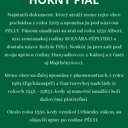
Najstarší dokument, ktorý stráži meno tejto obce
pochádza z roku 1209 a spomína ju pod názvom
PELLY. Pánom usadlosti sa stal od roku 1251 Albert,
syn zemianskej rodiny BOLYÁRA-PÉPLYIHO a
dostala názov Bolyár Pélyi. Neskôr ju prevzali pod
svoju správu rodiny Hunyadiovcov z Kálnej a z časti
aj Majthényiovci.
Meno obce sa ďalej spomína v písomnostiach z roku
1484 (Egyházaspél) z čias tureckej nadvlády (v
rokoch 1543 - 1583), kedy aj samotní usadlíci boli
daňovými platiteľmi.
Okolo roku 1550, kedy vznikol Urbársky zákon, sa
objavili spisy po rodine PÉLYI.