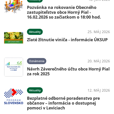
 s
Pozvánka na rokovanie Obecného
zastupiteľstva obce Horný Pial -
16.02.2026 so začiatkom o 18:00 hod.
026
25. MÁJ 2026
Aktuality
Zlaté žltnutie viniča - informácie ÚKSUP
026
20. MÁJ 2026
Oznámenia
Návrh Záverečného účtu obce Horný Pial
za rok 2025
026
12. MÁJ 2026
Aktuality
Bezplatné odborné poradenstvo pre
občanov – informácia o dostupnej
pomoci v Leviciach