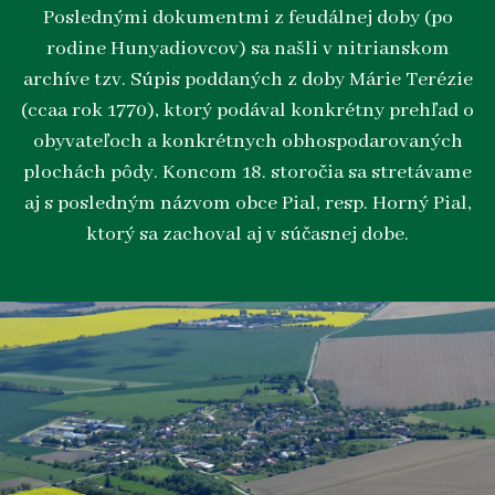
Poslednými dokumentmi z feudálnej doby (po
rodine Hunyadiovcov) sa našli v nitrianskom
archíve tzv. Súpis poddaných z doby Márie Terézie
(ccaa rok 1770), ktorý podával konkrétny prehľad o
obyvateľoch a konkrétnych obhospodarovaných
plochách pôdy. Koncom 18. storočia sa stretávame
aj s posledným názvom obce Pial, resp. Horný Pial,
ktorý sa zachoval aj v súčasnej dobe.