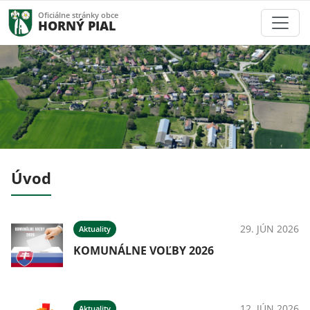
Oficiálne stránky obce
HORNÝ PIAL
Úvod
026
29. JÚN 2026
Aktuality
ný
KOMUNÁLNE VOĽBY 2026
026
12. JÚN 2026
Aktuality