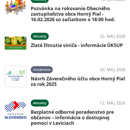
 s
Pozvánka na rokovanie Obecného
zastupiteľstva obce Horný Pial -
16.02.2026 so začiatkom o 18:00 hod.
026
25. MÁJ 2026
Aktuality
Zlaté žltnutie viniča - informácie ÚKSUP
026
20. MÁJ 2026
Oznámenia
Návrh Záverečného účtu obce Horný Pial
za rok 2025
026
12. MÁJ 2026
Aktuality
Bezplatné odborné poradenstvo pre
občanov – informácia o dostupnej
pomoci v Leviciach