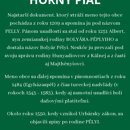
Najstarší dokument, ktorý stráži meno tejto obce
pochádza z roku 1209 a spomína ju pod názvom
PELLY. Pánom usadlosti sa stal od roku 1251 Albert,
syn zemianskej rodiny BOLYÁRA-PÉPLYIHO a
dostala názov Bolyár Pélyi. Neskôr ju prevzali pod
svoju správu rodiny Hunyadiovcov z Kálnej a z časti
aj Majthényiovci.
Meno obce sa ďalej spomína v písomnostiach z roku
1484 (Egyházaspél) z čias tureckej nadvlády (v
rokoch 1543 - 1583), kedy aj samotní usadlíci boli
daňovými platiteľmi.
Okolo roku 1550, kedy vznikol Urbársky zákon, sa
objavili spisy po rodine PÉLYI.