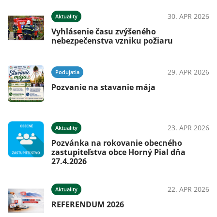
026
30. APR 2026
Aktuality
Vyhlásenie času zvýšeného
nebezpečenstva vzniku požiaru
ná
29. APR 2026
Podujatia
Pozvanie na stavanie mája
026
23. APR 2026
Aktuality
Pozvánka na rokovanie obecného
026
zastupiteľstva obce Horný Pial dňa
27.4.2026
22. APR 2026
Aktuality
REFERENDUM 2026
026