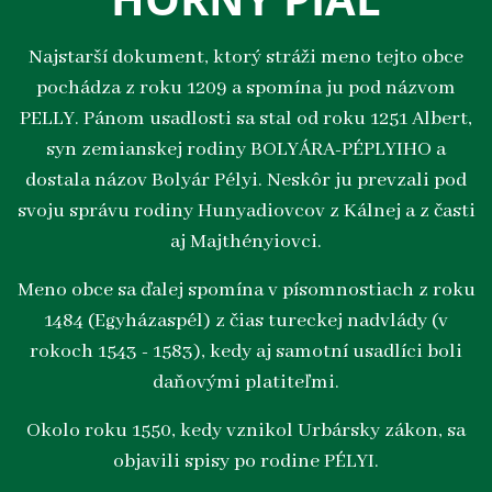
Najstarší dokument, ktorý stráži meno tejto obce
pochádza z roku 1209 a spomína ju pod názvom
PELLY. Pánom usadlosti sa stal od roku 1251 Albert,
syn zemianskej rodiny BOLYÁRA-PÉPLYIHO a
dostala názov Bolyár Pélyi. Neskôr ju prevzali pod
svoju správu rodiny Hunyadiovcov z Kálnej a z časti
aj Majthényiovci.
Meno obce sa ďalej spomína v písomnostiach z roku
1484 (Egyházaspél) z čias tureckej nadvlády (v
rokoch 1543 - 1583), kedy aj samotní usadlíci boli
daňovými platiteľmi.
Okolo roku 1550, kedy vznikol Urbársky zákon, sa
objavili spisy po rodine PÉLYI.