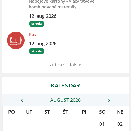
Nápojové kartóny - viacvrstvové
kombinované materiály
12. aug 2026
streda
Kov
12. aug 2026
streda
zobraziť ďalšie
KALENDÁR
AUGUST 2026
PO
UT
ST
ŠT
PI
SO
NE
01
02