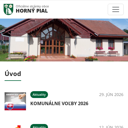
Oficiálne stránky obce
HORNÝ PIAL
Úvod
026
29. JÚN 2026
Aktuality
ný
KOMUNÁLNE VOĽBY 2026
026
12. JÚN 2026
Aktuality