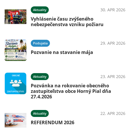
026
30. APR 2026
Aktuality
Vyhlásenie času zvýšeného
nebezpečenstva vzniku požiaru
ná
29. APR 2026
Podujatia
Pozvanie na stavanie mája
026
23. APR 2026
Aktuality
Pozvánka na rokovanie obecného
026
zastupiteľstva obce Horný Pial dňa
27.4.2026
22. APR 2026
Aktuality
REFERENDUM 2026
026