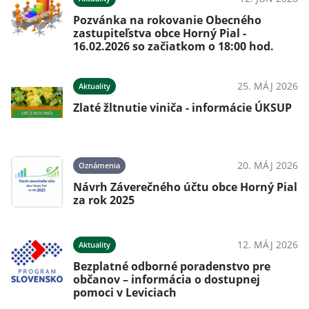
 s
Pozvánka na rokovanie Obecného
zastupiteľstva obce Horný Pial -
16.02.2026 so začiatkom o 18:00 hod.
026
25. MÁJ 2026
Aktuality
Zlaté žltnutie viniča - informácie ÚKSUP
026
20. MÁJ 2026
Oznámenia
Návrh Záverečného účtu obce Horný Pial
za rok 2025
026
12. MÁJ 2026
Aktuality
Bezplatné odborné poradenstvo pre
občanov – informácia o dostupnej
pomoci v Leviciach