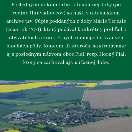
Poslednými dokumentmi z feudálnej doby (po
rodine Hunyadiovcov) sa našli v nitrianskom
archíve tzv. Súpis poddaných z doby Márie Terézie
(ccaa rok 1770), ktorý podával konkrétny prehľad o
obyvateľoch a konkrétnych obhospodarovaných
plochách pôdy. Koncom 18. storočia sa stretávame
aj s posledným názvom obce Pial, resp. Horný Pial,
ktorý sa zachoval aj v súčasnej dobe.