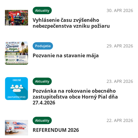
026
30. APR 2026
Aktuality
Vyhlásenie času zvýšeného
nebezpečenstva vzniku požiaru
ná
29. APR 2026
Podujatia
Pozvanie na stavanie mája
026
23. APR 2026
Aktuality
Pozvánka na rokovanie obecného
026
zastupiteľstva obce Horný Pial dňa
27.4.2026
22. APR 2026
Aktuality
REFERENDUM 2026
026