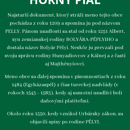
Najstarší dokument, ktorý stráži meno tejto obce
pochádza z roku 1209 a spomína ju pod názvom
PELLY. Pánom usadlosti sa stal od roku 1251 Albert,
syn zemianskej rodiny BOLYÁRA-PÉPLYIHO a
dostala názov Bolyár Pélyi. Neskôr ju prevzali pod
svoju správu rodiny Hunyadiovcov z Kálnej a z časti
aj Majthényiovci.
Meno obce sa ďalej spomína v písomnostiach z roku
1484 (Egyházaspél) z čias tureckej nadvlády (v
rokoch 1543 - 1583), kedy aj samotní usadlíci boli
daňovými platiteľmi.
Okolo roku 1550, kedy vznikol Urbársky zákon, sa
objavili spisy po rodine PÉLYI.