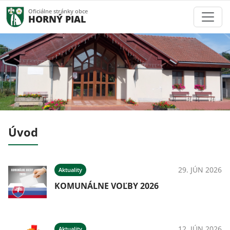
Oficiálne stránky obce
HORNÝ PIAL
Úvod
026
29. JÚN 2026
Aktuality
ný
KOMUNÁLNE VOĽBY 2026
026
12. JÚN 2026
Aktuality