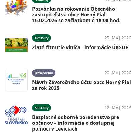
 s
Pozvánka na rokovanie Obecného
zastupiteľstva obce Horný Pial -
16.02.2026 so začiatkom o 18:00 hod.
026
25. MÁJ 2026
Aktuality
Zlaté žltnutie viniča - informácie ÚKSUP
026
20. MÁJ 2026
Oznámenia
Návrh Záverečného účtu obce Horný Pial
za rok 2025
026
12. MÁJ 2026
Aktuality
Bezplatné odborné poradenstvo pre
občanov – informácia o dostupnej
pomoci v Leviciach