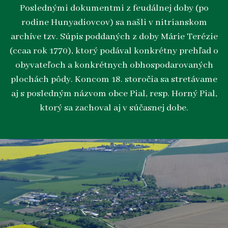
Poslednými dokumentmi z feudálnej doby (po
rodine Hunyadiovcov) sa našli v nitrianskom
archíve tzv. Súpis poddaných z doby Márie Terézie
(ccaa rok 1770), ktorý podával konkrétny prehľad o
obyvateľoch a konkrétnych obhospodarovaných
plochách pôdy. Koncom 18. storočia sa stretávame
aj s posledným názvom obce Pial, resp. Horný Pial,
ktorý sa zachoval aj v súčasnej dobe.