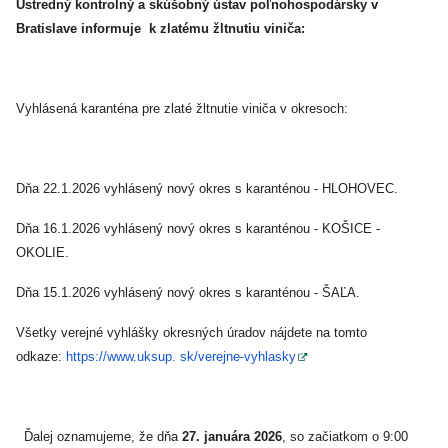
Ústredný kontrolný a skúšobný ústav poľnohospodársky v
Bratislave informuje k zlatému žltnutiu viniča:
Vyhlásená karanténa pre zlaté žltnutie viniča v okresoch:
Dňa 22.1.2026 vyhlásený nový okres s karanténou - HLOHOVEC.
Dňa 16.1.2026 vyhlásený nový okres s karanténou - KOŠICE -
OKOLIE.
Dňa 15.1.2026 vyhlásený nový okres s karanténou - ŠAĽA.
Všetky verejné vyhlášky okresných úradov nájdete na tomto
odkaze:
https://www.uksup. sk/verejne-vyhlasky
Ďalej oznamujeme, že dňa
27. januára 2026
, so začiatkom o 9:00