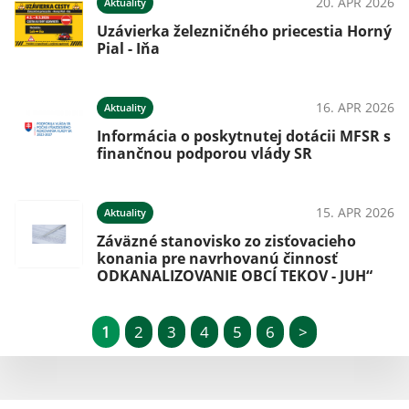
20. APR 2026
Aktuality
Uzávierka železničného priecestia Horný
Pial - Iňa
16. APR 2026
Aktuality
Informácia o poskytnutej dotácii MFSR s
finančnou podporou vlády SR
15. APR 2026
Aktuality
Záväzné stanovisko zo zisťovacieho
konania pre navrhovanú činnosť
ODKANALIZOVANIE OBCÍ TEKOV - JUH“
1
2
3
4
5
6
>