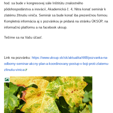
hod. sa bude v kongresovej sále Inštitútu znalostného
pôdohospodárstva a inovácií, Akademická č. 4, Nitra konať seminár k
zlatému žltnutiu viniča. Seminár sa bude konať iba prezenčnou formou.
Kompletná informácia aj s pozvánkou je pridaná na stránku ÚKSÚP, na
informačnú platformu a na facebook uksup.
Tešíme sa na Vašu účasť.
Link na pozvánku:
https://www.uksup.sk/sk/
aktualita/448/pozvanka-na-
odborny-seminar-akcny-plan-a-
koordinovany-postup-v-boji-
proti-zlatemu-
zltnutiu-vinica