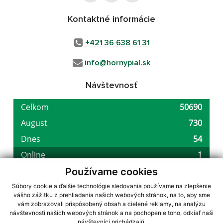
Kontaktné informácie
+421 36 638 61 31
info@hornypial.sk
Návštevnosť
Používame cookies
Súbory cookie a ďalšie technológie sledovania používame na zlepšenie
vášho zážitku z prehliadania našich webových stránok, na to, aby sme
využite možnosť získavania aktuálnych informácií s využitím RSS
,
vám zobrazovali prispôsobený obsah a cielené reklamy, na analýzu
CMS systém (redakčný) systém ECHELON 2,
Mapa stránok
,
web portál
,
návštevnosti našich webových stránok a na pochopenie toho, odkiaľ naši
návštevníci prichádzajú.