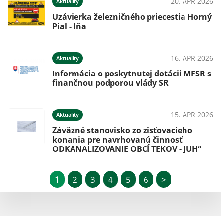
20. APR 2026
Aktuality
Uzávierka železničného priecestia Horný
Pial - Iňa
16. APR 2026
Aktuality
Informácia o poskytnutej dotácii MFSR s
finančnou podporou vlády SR
15. APR 2026
Aktuality
Záväzné stanovisko zo zisťovacieho
konania pre navrhovanú činnosť
ODKANALIZOVANIE OBCÍ TEKOV - JUH“
1
2
3
4
5
6
>