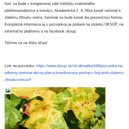
hod. sa bude v kongresovej sále Inštitútu znalostného
pôdohospodárstva a inovácií, Akademická č. 4, Nitra konať seminár k
zlatému žltnutiu viniča. Seminár sa bude konať iba prezenčnou formou.
Kompletná informácia aj s pozvánkou je pridaná na stránku ÚKSÚP, na
informačnú platformu a na facebook uksup.
Tešíme sa na Vašu účasť.
Link na pozvánku:
https://www.uksup.sk/sk/
aktualita/448/pozvanka-na-
odborny-seminar-akcny-plan-a-
koordinovany-postup-v-boji-
proti-zlatemu-
zltnutiu-vinica