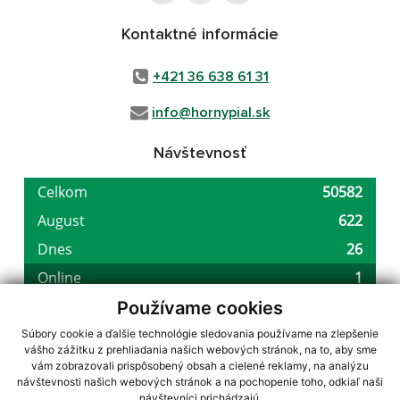
Kontaktné informácie
+421 36 638 61 31
info@hornypial.sk
Návštevnosť
Používame cookies
Súbory cookie a ďalšie technológie sledovania používame na zlepšenie
vášho zážitku z prehliadania našich webových stránok, na to, aby sme
využite možnosť získavania aktuálnych informácií s využitím RSS
,
vám zobrazovali prispôsobený obsah a cielené reklamy, na analýzu
CMS systém (redakčný) systém ECHELON 2,
Mapa stránok
,
web portál
,
návštevnosti našich webových stránok a na pochopenie toho, odkiaľ naši
návštevníci prichádzajú.