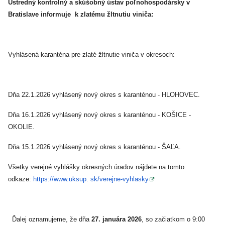
Ústredný kontrolný a skúšobný ústav poľnohospodársky v
Bratislave informuje k zlatému žltnutiu viniča:
Vyhlásená karanténa pre zlaté žltnutie viniča v okresoch:
Dňa 22.1.2026 vyhlásený nový okres s karanténou - HLOHOVEC.
Dňa 16.1.2026 vyhlásený nový okres s karanténou - KOŠICE -
OKOLIE.
Dňa 15.1.2026 vyhlásený nový okres s karanténou - ŠAĽA.
Všetky verejné vyhlášky okresných úradov nájdete na tomto
odkaze:
https://www.uksup. sk/verejne-vyhlasky
Ďalej oznamujeme, že dňa
27. januára 2026
, so začiatkom o 9:00