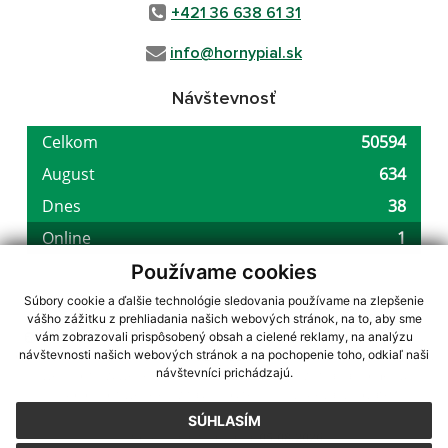
+421 36 638 61 31
info@hornypial.sk
Návštevnosť
Používame cookies
Súbory cookie a ďalšie technológie sledovania používame na zlepšenie
vášho zážitku z prehliadania našich webových stránok, na to, aby sme
využite možnosť získavania aktuálnych informácií s využitím RSS
,
vám zobrazovali prispôsobený obsah a cielené reklamy, na analýzu
CMS systém (redakčný) systém ECHELON 2,
Mapa stránok
,
web portál
,
návštevnosti našich webových stránok a na pochopenie toho, odkiaľ naši
návštevníci prichádzajú.
webhosting
,
webex.digital, s.r.o.
,
domény
,
registrácia domény
,
spoločnosť webex.digital, s.r.o.
,
technický prevádzkovateľ
SÚHLASÍM
Posledná aktualizácia:
05.08.2026