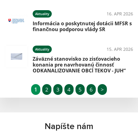
16. APR 2026
Aktuality
Informácia o poskytnutej dotácii MFSR s
finančnou podporou vlády SR
15. APR 2026
Aktuality
Záväzné stanovisko zo zisťovacieho
konania pre navrhovanú činnosť
ODKANALIZOVANIE OBCÍ TEKOV - JUH“
1
2
3
4
5
6
>
Napíšte nám