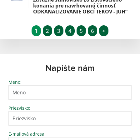
konania pre navrhovanú činnosť
ODKANALIZOVANIE OBCÍ TEKOV - JUH“
1
2
3
4
5
6
>
Napíšte nám
Meno:
Priezvisko:
E-mailová adresa: