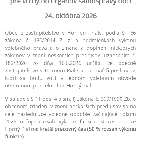
pre voľby do orgánov samosprávy obcí
24. októbra 2026
Obecné zastupiteľstvo v Hornom Piale, podľa § 166
zákona č. 180/2014 Z. z. o podmienkach výkonu
volebného práva a o zmene a doplnení niektorých
zákonov v znení neskorších predpisov, uznesením č.
182/2026 zo dňa 16.6.2026 určilo, že obecné
zastupiteľstvo v Hornom Piale bude mať
5
poslancov,
ktorí sa budú voliť v jednom volebnom obvode
utvorenom pre celú obec Horný Pial.
V súlade s § 11 ods. 4 písm. i) zákona č. 369/1990 Zb. o
obecnom zriadení v znení neskorších predpisov sa na
celé nasledujúce volebné obdobie začínajúce rokom
2026 určuje rozsah výkonu funkcie starostu obce
Horný Pial na:
kratší pracovný čas (50 % rozsah výkonu
funkcie)
.