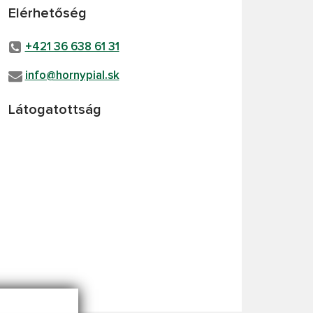
Elérhetőség
+421 36 638 61 31
info@hornypial.sk
Látogatottság