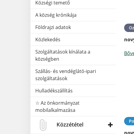
Községi temető
A község krónikája
Földrajzi adatok
O
Közlekedés
nov
Szolgáltatások kínálata a
Bőv
községben
Szállás- és vendéglátó-ipari
szolgáltatások
Hulladékszállítás
☆ Az önkormányzat
mobilalkalmazása
Po
Közzététel
nov