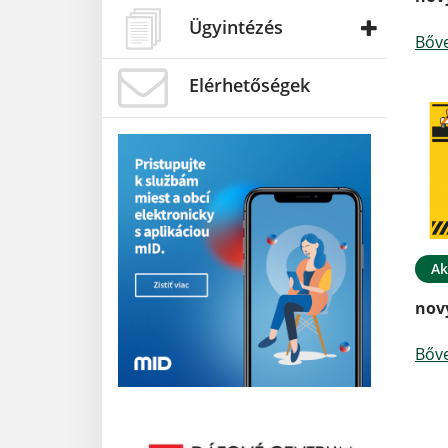
Ügyintézés
Bőv
Elérhetőségek
Ak
nov
Bőv