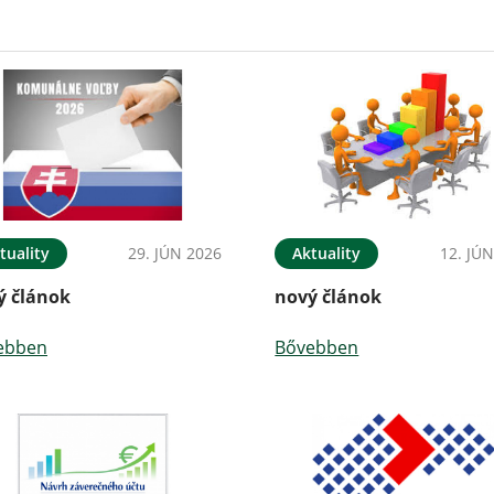
tuality
29. JÚN 2026
Aktuality
12. JÚ
ý článok
nový článok
ebben
Bővebben