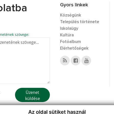
Gyors linkek
olatba
Községünk
Település története
Iskolaügy
netének szövege:
Kultúra
Fotóalbum
Elérhetőségek
Üzenet
k
küldése
Az oldal sütiket használ