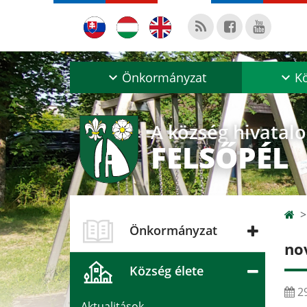
Önkormányzat
Kö
A község hivatal
FELSŐPÉL
Önkormányzat
no
Község élete
29
Aktualitások