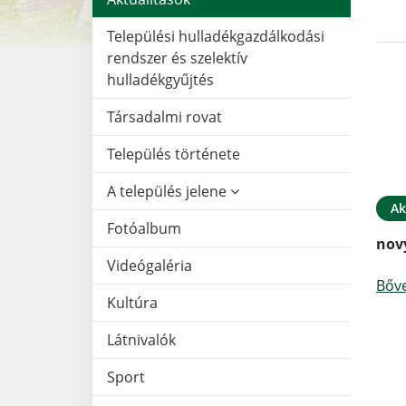
Települési hulladékgazdálkodási
rendszer és szelektív
hulladékgyűjtés
Társadalmi rovat
Település története
A település jelene
Ak
Fotóalbum
nov
Videógaléria
Bőv
Kultúra
Látnivalók
Sport