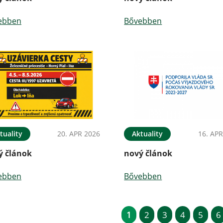
ebben
Bővebben
tuality
20. APR 2026
Aktuality
16. APR
ý článok
nový článok
ebben
Bővebben
1
2
3
4
5
6