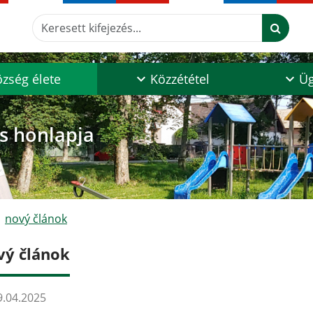
Keresett kifejezés...
zség élete
Közzététel
Üg
os honlapja
nový článok
vý článok
.04.2025