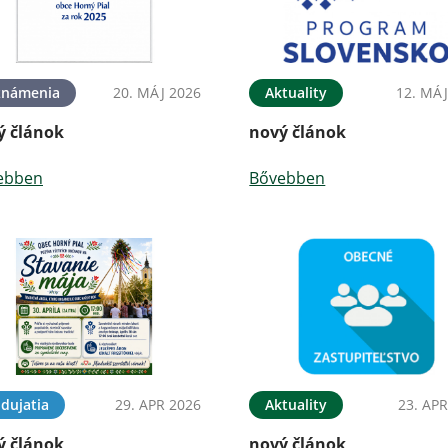
známenia
20. MÁJ 2026
Aktuality
12. MÁJ
ý článok
nový článok
ebben
Bővebben
dujatia
29. APR 2026
Aktuality
23. APR
ý článok
nový článok