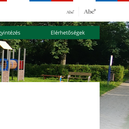
yintézés
Elérhetőségek