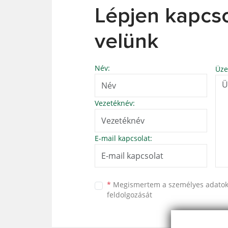
Lépjen kapcs
velünk
Név:
Üze
Vezetéknév:
E-mail kapcsolat:
*
Megismertem a
személyes adato
feldolgozását