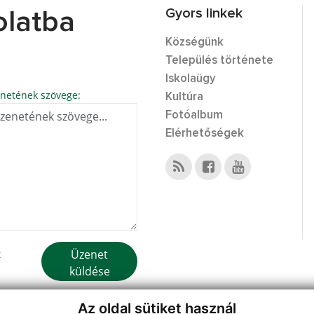
Gyors linkek
olatba
Községünk
Település története
Iskolaügy
netének szövege:
Kultúra
Fotóalbum
Elérhetőségek
Üzenet
k
küldése
Az oldal sütiket használ