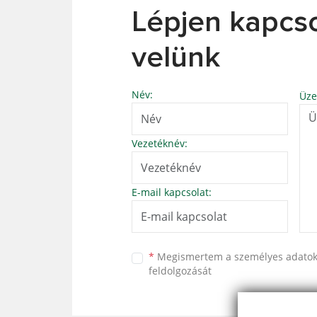
Lépjen kapcs
velünk
Név:
Üze
Vezetéknév:
E-mail kapcsolat:
*
Megismertem a
személyes adato
feldolgozását