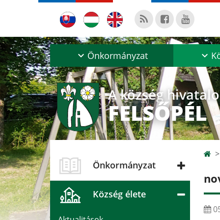
Önkormányzat
Kö
A község hivatal
FELSŐPÉL
Önkormányzat
no
Község élete
05
Aktualitások