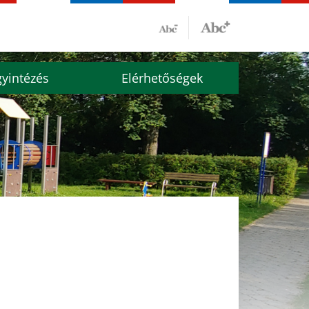
yintézés
Elérhetőségek