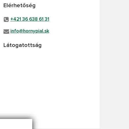
Elérhetőség
+421 36 638 61 31
info@hornypial.sk
Látogatottság