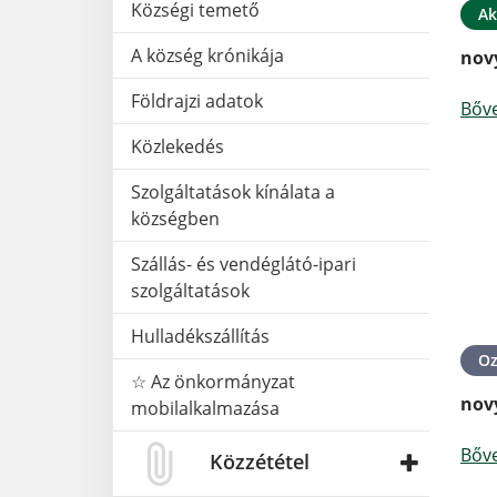
Községi temető
Ak
A község krónikája
nov
Földrajzi adatok
Bőv
Közlekedés
Szolgáltatások kínálata a
községben
Szállás- és vendéglátó-ipari
szolgáltatások
Hulladékszállítás
O
☆ Az önkormányzat
nov
mobilalkalmazása
Bőv
Közzététel