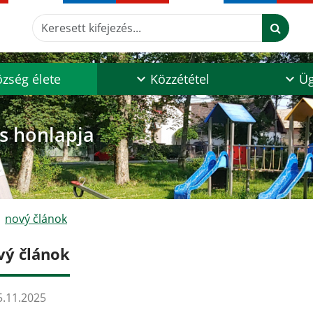
Keresett kifejezés...
zség élete
Közzététel
Üg
os honlapja
nový článok
vý článok
.11.2025