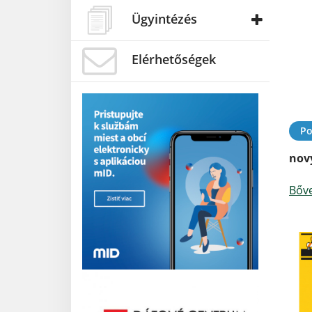
Ügyintézés
Elérhetőségek
Po
nov
Bőv