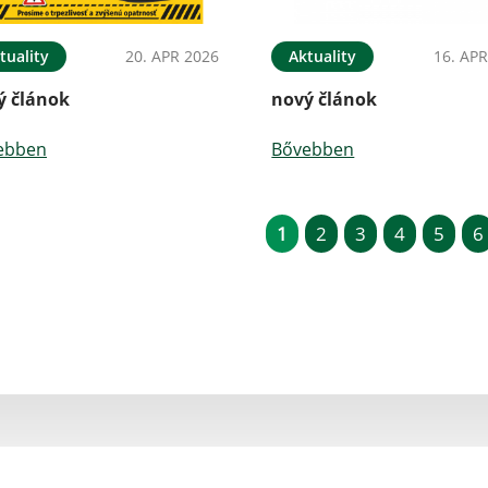
tuality
20. APR 2026
Aktuality
16. APR
ý článok
nový článok
ebben
Bővebben
1
2
3
4
5
6