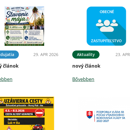
dujatia
29. APR 2026
Aktuality
23. APR
ý článok
nový článok
ebben
Bővebben