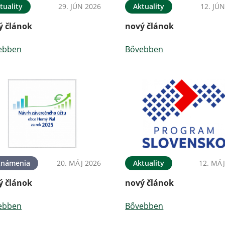
tuality
29. JÚN 2026
Aktuality
12. JÚ
ý článok
nový článok
ebben
Bővebben
známenia
20. MÁJ 2026
Aktuality
12. MÁJ
ý článok
nový článok
ebben
Bővebben