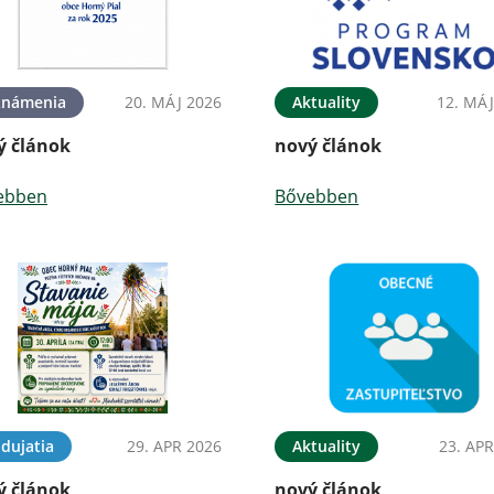
známenia
20. MÁJ 2026
Aktuality
12. MÁJ
ý článok
nový článok
ebben
Bővebben
dujatia
29. APR 2026
Aktuality
23. APR
ý článok
nový článok