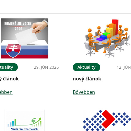
tuality
29. JÚN 2026
Aktuality
12. JÚ
ý článok
nový článok
ebben
Bővebben