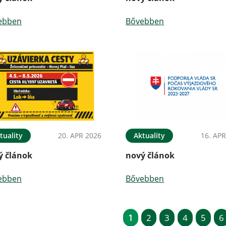
ebben
Bővebben
tuality
20. APR 2026
Aktuality
16. APR
ý článok
nový článok
ebben
Bővebben
1
2
3
4
5
6