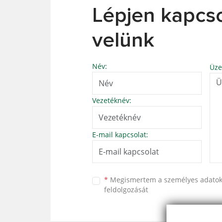
Lépjen kapcs
velünk
Név:
Üze
Vezetéknév:
E-mail kapcsolat:
*
Megismertem a
személyes adato
feldolgozását