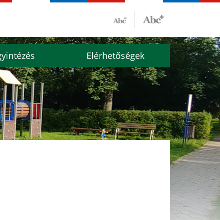
yintézés
Elérhetőségek