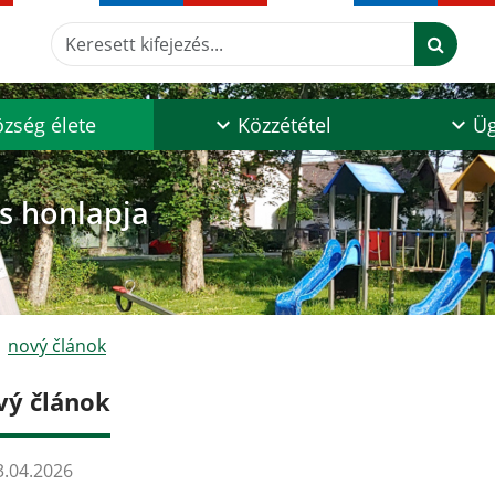
Keresett kifejezés...
zség élete
Közzététel
Üg
os honlapja
nový článok
vý článok
.04.2026