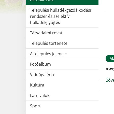
Települési hulladékgazdálkodási
rendszer és szelektív
hulladékgyűjtés
Társadalmi rovat
Település története
A település jelene
Ak
Fotóalbum
nov
Videógaléria
Bőv
Kultúra
Látnivalók
Sport