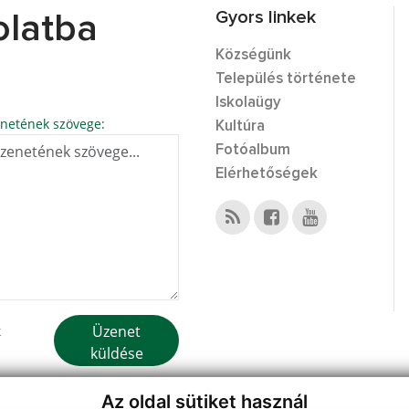
Gyors linkek
olatba
Községünk
Település története
Iskolaügy
netének szövege:
Kultúra
Fotóalbum
Elérhetőségek
Üzenet
k
küldése
Az oldal sütiket használ