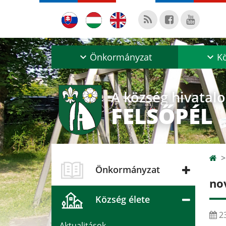
Önkormányzat
Kö
A község hivatal
FELSŐPÉL
Önkormányzat
no
Község élete
23
Aktualitások