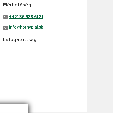
Elérhetőség
+421 36 638 61 31
info@hornypial.sk
Látogatottság