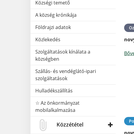
Községi temető
A község krónikája
Földrajzi adatok
O
Közlekedés
nov
Szolgáltatások kínálata a
Bőv
községben
Szállás- és vendéglátó-ipari
szolgáltatások
Hulladékszállítás
☆ Az önkormányzat
mobilalkalmazása
Po
Közzététel
nov