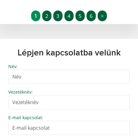
1
2
3
4
5
6
>
Lépjen kapcsolatba velünk
Név:
Vezetéknév:
E-mail kapcsolat: