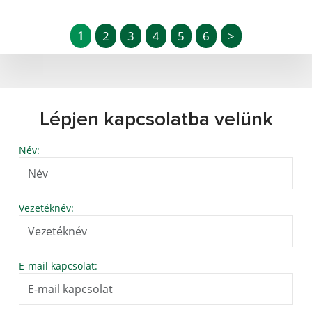
1
2
3
4
5
6
>
Lépjen kapcsolatba velünk
Név:
Vezetéknév:
E-mail kapcsolat: