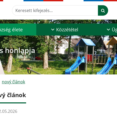
Keresett kifejezés...
zség élete
Közzététel
Üg
os honlapja
nový článok
vý článok
.05.2026