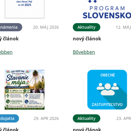
známenia
20. MÁJ 2026
Aktuality
12. MÁJ
ý článok
nový článok
ebben
Bővebben
dujatia
29. APR 2026
Aktuality
23. APR
ý článok
nový článok