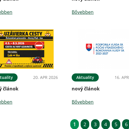
ebben
Bővebben
tuality
20. APR 2026
Aktuality
16. APR
ý článok
nový článok
ebben
Bővebben
1
2
3
4
5
6