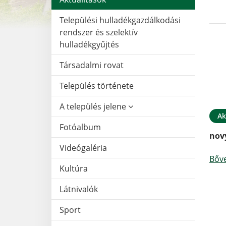
Települési hulladékgazdálkodási
rendszer és szelektív
hulladékgyűjtés
Társadalmi rovat
Település története
A település jelene
Ak
Fotóalbum
nov
Videógaléria
Bőv
Kultúra
Látnivalók
Sport