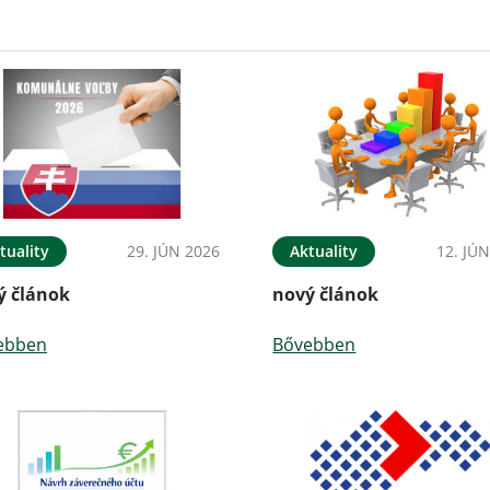
tuality
29. JÚN 2026
Aktuality
12. JÚ
ý článok
nový článok
ebben
Bővebben