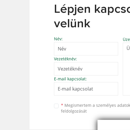
Lépjen kapcs
velünk
Név:
Üze
Vezetéknév:
E-mail kapcsolat:
*
Megismertem a
személyes adato
feldolgozását