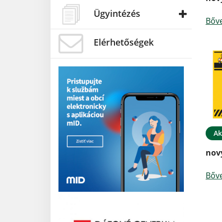
Ügyintézés
Bőv
Elérhetőségek
Ak
nov
Bőv