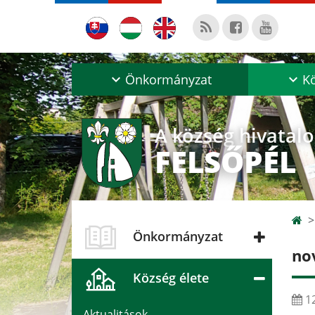
Önkormányzat
Kö
A község hivatal
FELSŐPÉL
Önkormányzat
no
Község élete
12
Aktualitások