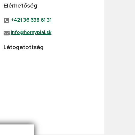
Elérhetőség
+421 36 638 61 31
info@hornypial.sk
Látogatottság