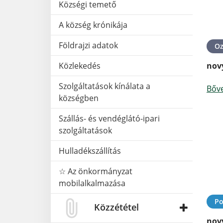
Községi temető
A község krónikája
Földrajzi adatok
O
Közlekedés
nov
Szolgáltatások kínálata a
Bőv
községben
Szállás- és vendéglátó-ipari
szolgáltatások
Hulladékszállítás
☆ Az önkormányzat
mobilalkalmazása
Po
Közzététel
nov