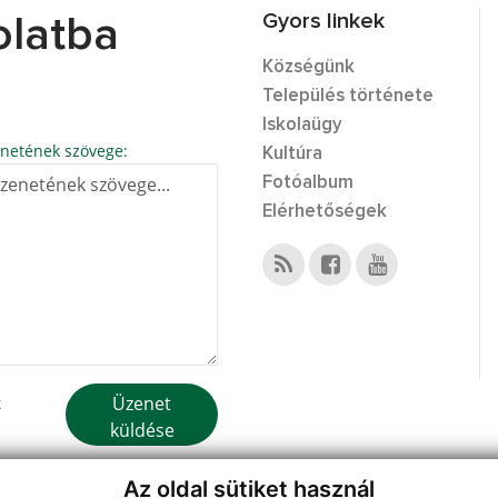
Gyors linkek
olatba
Községünk
Település története
Iskolaügy
netének szövege:
Kultúra
Fotóalbum
Elérhetőségek
Üzenet
k
küldése
Az oldal sütiket használ