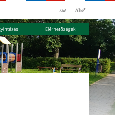
yintézés
Elérhetőségek