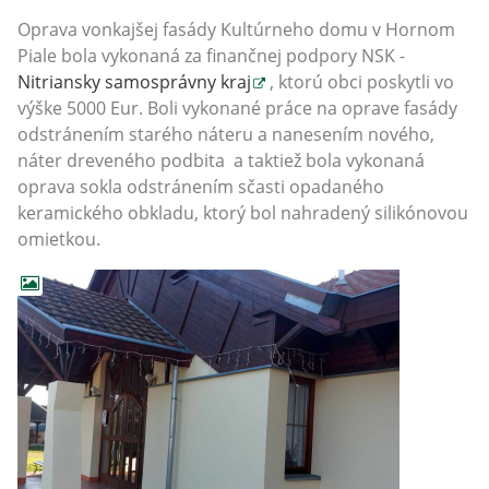
Oprava vonkajšej fasády Kultúrneho domu v Hornom
Piale bola vykonaná za finančnej podpory NSK -
Nitriansky samosprávny kraj
, ktorú obci poskytli vo
výške 5000 Eur. Boli vykonané práce na oprave fasády
odstránením starého náteru a nanesením nového,
náter dreveného podbita a taktiež bola vykonaná
oprava sokla odstránením sčasti opadaného
keramického obkladu, ktorý bol nahradený silikónovou
omietkou.