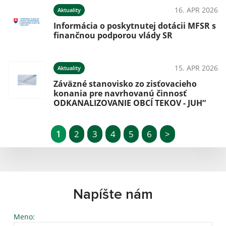
16. APR 2026
Aktuality
Informácia o poskytnutej dotácii MFSR s
finančnou podporou vlády SR
15. APR 2026
Aktuality
Záväzné stanovisko zo zisťovacieho
konania pre navrhovanú činnosť
ODKANALIZOVANIE OBCÍ TEKOV - JUH“
1
2
3
4
5
6
>
Napíšte nám
Meno: