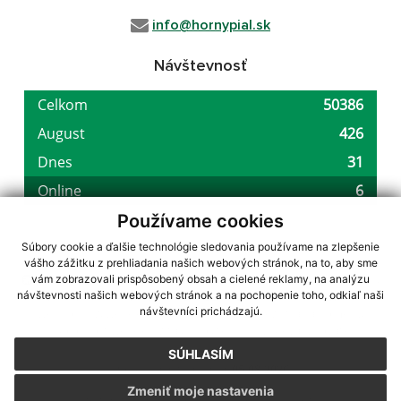
info@hornypial.sk
Návštevnosť
Používame cookies
Súbory cookie a ďalšie technológie sledovania používame na zlepšenie
vášho zážitku z prehliadania našich webových stránok, na to, aby sme
využite možnosť získavania aktuálnych informácií s využitím RSS
,
vám zobrazovali prispôsobený obsah a cielené reklamy, na analýzu
CMS systém (redakčný) systém ECHELON 2,
Mapa stránok
,
web portál
,
návštevnosti našich webových stránok a na pochopenie toho, odkiaľ naši
návštevníci prichádzajú.
webhosting
,
webex.digital, s.r.o.
,
domény
,
registrácia domény
,
spoločnosť webex.digital, s.r.o.
,
technický prevádzkovateľ
SÚHLASÍM
Posledná aktualizácia:
05.08.2026
Zmeniť moje nastavenia
Vytlačiť stránku
|
Vyhlásenie o prístupnosti