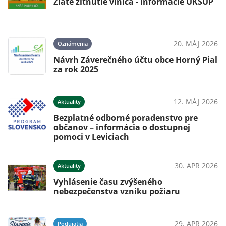
Zlaté žltnutie viniča - informácie ÚKSUP
20. MÁJ 2026
Oznámenia
Návrh Záverečného účtu obce Horný Pial
za rok 2025
12. MÁJ 2026
Aktuality
Bezplatné odborné poradenstvo pre
občanov – informácia o dostupnej
pomoci v Leviciach
30. APR 2026
Aktuality
Vyhlásenie času zvýšeného
nebezpečenstva vzniku požiaru
29. APR 2026
Podujatia