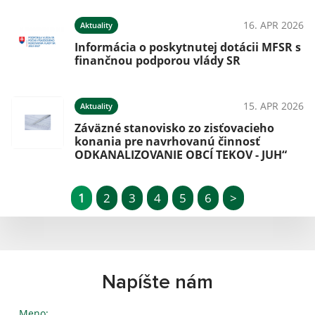
16. APR 2026
Aktuality
Informácia o poskytnutej dotácii MFSR s
finančnou podporou vlády SR
15. APR 2026
Aktuality
Záväzné stanovisko zo zisťovacieho
konania pre navrhovanú činnosť
ODKANALIZOVANIE OBCÍ TEKOV - JUH“
1
2
3
4
5
6
>
Napíšte nám
Meno: