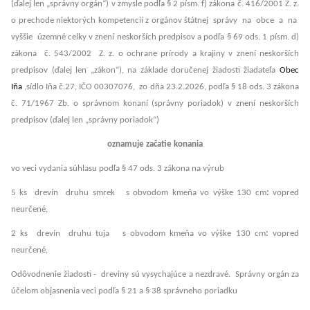
(ďalej len „správny orgán“) v zmysle podľa § 2 písm. f) zákona č. 416/2001 Z. z.
o prechode niektorých kompetencií z orgánov štátnej správy na obce a na
vyššie územné celky v znení neskorších predpisov a podľa § 69 ods. 1 písm. d)
zákona č. 543/2002 Z. z. o ochrane prírody a krajiny v znení neskorších
predpisov (ďalej len „zákon“), na základe doručenej žiadosti žiadateľa
Obec
Iňa
,sídlo Iňa č.27, IČO 00307076, zo dňa 23.2.2026, podľa § 18 ods. 3 zákona
č. 71/1967 Zb. o správnom konaní (správny poriadok) v znení neskorších
predpisov (ďalej len „správny poriadok“)
oznamuje začatie konania
vo veci vydania súhlasu podľa § 47 ods. 3 zákona na výrub
5 ks drevín druhu smrek s obvodom kmeňa vo výške 130 cm
:
vopred
neurčené,
2 ks drevín druhu tuja s obvodom kmeňa vo výške 130 cm
:
vopred
neurčené,
Odôvodnenie žiadosti - dreviny sú vysychajúce a nezdravé. Správny orgán za
účelom objasnenia veci podľa § 21 a § 38 správneho poriadku