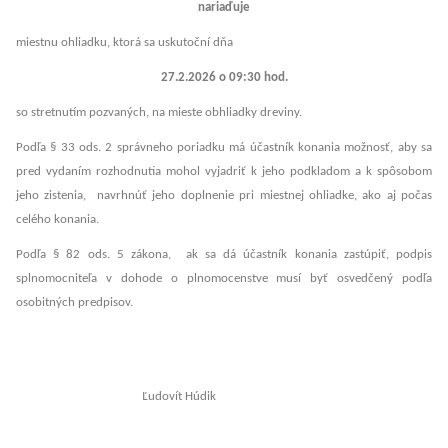
nariaďuje
miestnu ohliadku, ktorá sa uskutoční dňa
27.2.2026 o 09:30 hod.
so stretnutím pozvaných, na mieste obhliadky dreviny.
Podľa § 33 ods. 2 správneho poriadku má účastník konania možnosť, aby sa
pred vydaním rozhodnutia mohol vyjadriť k jeho podkladom a k spôsobom
jeho zistenia, navrhnúť jeho doplnenie pri miestnej ohliadke, ako aj počas
celého konania.
Podľa § 82 ods. 5 zákona, ak sa dá účastník konania zastúpiť, podpis
splnomocniteľa v dohode o plnomocenstve musí byť osvedčený podľa
osobitných predpisov.
Ľudovít Húdik