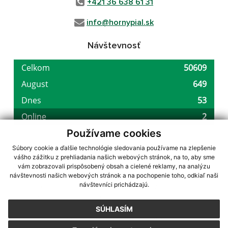
+421 36 638 61 31
info@hornypial.sk
Návštevnosť
Používame cookies
Súbory cookie a ďalšie technológie sledovania používame na zlepšenie
vášho zážitku z prehliadania našich webových stránok, na to, aby sme
využite možnosť získavania aktuálnych informácií s využitím RSS
,
vám zobrazovali prispôsobený obsah a cielené reklamy, na analýzu
návštevnosti našich webových stránok a na pochopenie toho, odkiaľ naši
CMS systém (redakčný) systém ECHELON 2,
Mapa stránok
,
web portál
,
návštevníci prichádzajú.
webhosting
,
webex.digital, s.r.o.
,
domény
,
registrácia domény
,
spoločnosť webex.digital, s.r.o.
,
technický prevádzkovateľ
SÚHLASÍM
Posledná aktualizácia:
05.08.2026