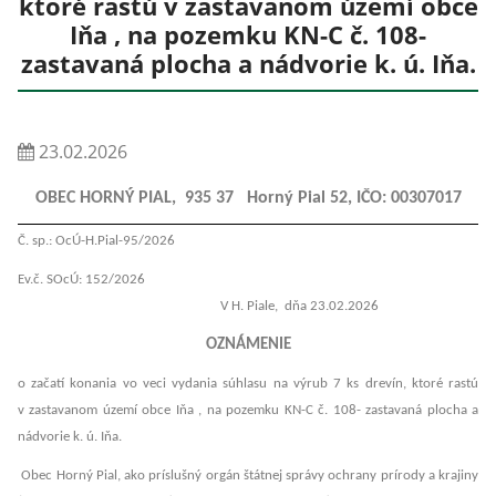
ktoré rastú v zastavanom území obce
Iňa , na pozemku KN-C č. 108-
zastavaná plocha a nádvorie k. ú. Iňa.
23.02.2026
OBEC HORNÝ PIAL, 935 37 Horný Pial 52, IČO: 00307017
Č. sp.: OcÚ-H.Pial-95/2026
Ev.č. SOcÚ: 152/2026
V H. Piale, dňa 23.02.2026
OZNÁMENIE
o začatí konania vo veci vydania súhlasu na výrub 7 ks drevín, ktoré rastú
v zastavanom území obce Iňa , na pozemku KN-C č. 108- zastavaná plocha a
nádvorie k. ú. Iňa.
Obec Horný Pial, ako príslušný orgán štátnej správy ochrany prírody a krajiny