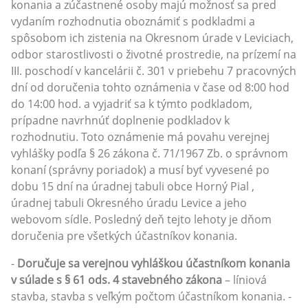
konania a zúčastnené osoby majú možnosť sa pred
vydaním rozhodnutia oboznámiť s podkladmi a
spôsobom ich zistenia na Okresnom úrade v Leviciach,
odbor starostlivosti o životné prostredie, na prízemí na
III. poschodí v kancelárii č. 301 v priebehu 7 pracovných
dní od doručenia tohto oznámenia v čase od 8:00 hod
do 14:00 hod. a vyjadriť sa k týmto podkladom,
prípadne navrhnúť doplnenie podkladov k
rozhodnutiu. Toto oznámenie má povahu verejnej
vyhlášky podľa § 26 zákona č. 71/1967 Zb. o správnom
konaní (správny poriadok) a musí byť vyvesené po
dobu 15 dní na úradnej tabuli obce Horný Pial ,
úradnej tabuli Okresného úradu Levice a jeho
webovom sídle. Posledný deň tejto lehoty je dňom
doručenia pre všetkých účastníkov konania.
-
Doručuje sa verejnou vyhláškou účastníkom konania
v súlade s § 61 ods. 4 stavebného zákona
– líniová
stavba, stavba s veľkým počtom účastníkom konania. -