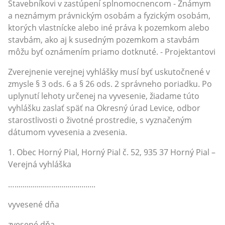
Stavebníkovi v zastúpení splnomocnencom - Známym
a neznámym právnickým osobám a fyzickým osobám,
ktorých vlastnícke alebo iné práva k pozemkom alebo
stavbám, ako aj k susedným pozemkom a stavbám
môžu byť oznámením priamo dotknuté. - Projektantovi
Zverejnenie verejnej vyhlášky musí byť uskutočnené v
zmysle § 3 ods. 6 a § 26 ods. 2 správneho poriadku. Po
uplynutí lehoty určenej na vyvesenie, žiadame túto
vyhlášku zaslať späť na Okresný úrad Levice, odbor
starostlivosti o životné prostredie, s vyznačeným
dátumom vyvesenia a zvesenia.
1. Obec Horný Pial, Horný Pial č. 52, 935 37 Horný Pial –
Verejná vyhláška
…...............…......................
vyvesené dňa
zvesené dňa