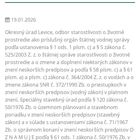
19.01.2026
Okresný úrad Levice, odbor starostlivosti o životné
prostredie ako príslušný orgán štátnej vodnej správy
podľa ustanovenia § 1 ods. 1 písm. c) a § 5 zákona č.
525/2003 Z. z. o štátnej správe starostlivosti o životné
prostredie a o zmene a doplnení niektorých zákonov v
znení neskorších predpisov a podľa § 58 písm. c) a § 61
písm. a) a písm. c) zákona č. 364/2004 Z. z. o vodách a o
zmene zákona SNR č. 372/1990 Zb. o priestupkoch v
znení neskorších predpisov (vodný zákon) v platnom
znení, špeciálny stavebný úrad podľa § 120 zákona č.
50/1976 Zb. o územnom plánovaní a stavebnom
poriadku v znení neskorších predpisov (stavebný
zákon) a v súlade s ustanoveniami zákona č. 71/1967
Zb. o správnom konaní v znení neskorších predpisov O
Z N A M U J E podľa § 61 ods. 1 zákona č. 50/1976 Zb. v