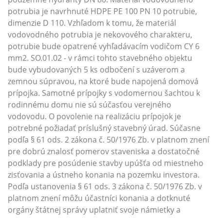
potrubia je navrhnuté HDPE PE 100 PN 10 potrubie,
dimenzie D 110. Vzhľadom k tomu, že materiál
vodovodného potrubia je nekovového charakteru,
potrubie bude opatrené vyhľadávacím vodičom CY 6
mm2. SO.01.02 - v rámci tohto stavebného objektu
bude vybudovaných 5 ks odbočení s uzáverom a
zemnou súpravou, na ktoré bude napojená domová
prípojka. Samotné prípojky s vodomernou šachtou k
rodinnému domu nie sú súčasťou verejného
vodovodu. O povolenie na realizáciu prípojok je
potrebné požiadať príslušný stavebný úrad. Súčasne
podľa § 61 ods. 2 zákona č. 50/1976 Zb. v platnom znení
pre dobrú znalosť pomerov staveniska a dostatočné
podklady pre posúdenie stavby upúšťa od miestneho
zisťovania a ústneho konania na pozemku investora.
Podľa ustanovenia § 61 ods. 3 zákona č. 50/1976 Zb. v
platnom znení môžu účastníci konania a dotknuté
orgány štátnej správy uplatniť svoje námietky a