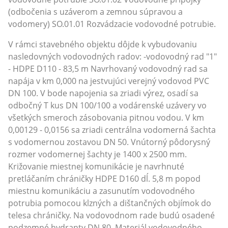
(odbočenia s uzáverom a zemnou súpravou a
vodomery) SO.01.01 Rozvádzacie vodovodné potrubie.
V rámci stavebného objektu dôjde k vybudovaniu
nasledovných vodovodných radov: -vodovodný rad "1"
- HDPE D110 - 83,5 m Navrhovaný vodovodný rad sa
napája v km 0,000 na jestvujúci verejný vodovod PVC
DN 100. V bode napojenia sa zriadi výrez, osadí sa
odbočný T kus DN 100/100 a vodárenské uzávery vo
všetkých smeroch zásobovania pitnou vodou. V km
0,00129 - 0,0156 sa zriadi centrálna vodomerná šachta
s vodomernou zostavou DN 50. Vnútorný pôdorysný
rozmer vodomernej šachty je 1400 x 2500 mm.
Križovanie miestnej komunikácie je navrhnuté
pretláčaním chráničky HDPE D160 dĺ. 5,8 m popod
miestnu komunikáciu a zasunutím vodovodného
potrubia pomocou klzných a dištančných objímok do
telesa chráničky. Na vodovodnom rade budú osadené
podzemné hydranty DN 80. Materiál vodovodného