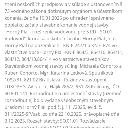
znení neskorších predpisov a v súlade s ustanovením §
73 vodného zákona dotknutým orgánom a účastníkom
konania, že dňa 10.01.2026 po uhradení správneho
poplatku začalo stavebné konanie vodnej stavby:
"Horný Pial - rozšírenie vodovodu pre 5 RD - SO 01
Vodovod", ktorá sa uskutoční v obci Horný Pial , k. ú.
Horný Pial na pozemkoch: -KN-E 247/1 a KN-E 874 vo
vlastníctve obce Horný Pial -KN-E 864/3, 864/10, 864/11,
864/12, 864/13,864/14 vo vlastníctve stavebníkov
Stavebníkom vodnej stavby sú Ing. Michaela Conorto a
Ruben Conorto, Mgr. Katarína Letková, Sputniková
1082/31, 821 02 Bratislava - Ružinov v zastúpení
LUKOPE STAV s. r. o., Hájik 286/2, 951 78 Kolíňany, IČO:
50 801 141. Rozhodnutie o umiestnení stavby (územné
rozhodnutie) bolo vydané všeobecným stavebným
úradom Horný Pial, pod č. j. 111/2025, evid. č.
311/2025-SP/sab, zo dňa 22.10.2025, právoplatné dňa
3.12.2025. Rozsah stavby: SO.01.01 Rozvádzacie
vodovodné potrubie SO.01.02 Vodovodné prípojky