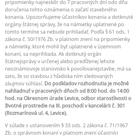
pripomienky najneskôr do 7 pracovných dní odo dňa
doručenia tohto oznámenia o začatí stavebného
konania. Upozorňujeme účastníkov konania a dotknuté
orgány štátnej správy, že na námietky uplatnené po
tomto termíne sa nebude prihliadať. Podľa § 61 ods. 1
zákona č. 50/1976 Zb. v platnom znení na pripomienky
a námietky, ktoré mohli byť uplatnené v územnom
konaní, sa neprihliada. Ak dotknutý orgán
štátnejsprávy v určenej alebo predĺženej lehote
neoznámisvoje stanovisko k povoľovanejstavbe, má sa
zato, že so stavbou z hľadiska ním sledovaných
záujmov súhlasí.
Do podkladov rozhodnutia je možné
nahliadnuť v pracovných dňoch od 8:00 hod. do 14:00
hod. na Okresnom úrade Levice, odbor starostlivosti o
životné prostredie na III. poschodí v kancelárii č. 301
(Rozmarínová ul. 4, Levice).
V súlade s ustanovením § 33 ods. 2 zákona č. 71/1967
Zb. o správnom konaní v platnom znení účastníci