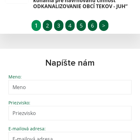
konania pre navrhovanú činnosť
ODKANALIZOVANIE OBCÍ TEKOV - JUH“
1
2
3
4
5
6
>
Napíšte nám
Meno:
Priezvisko:
E-mailová adresa: