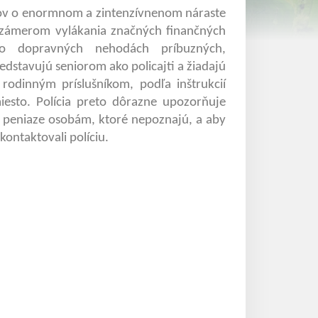
anov o enormnom a zintenzívnenom náraste
 zámerom vylákania značných finančných
í o dopravných nehodách príbuzných,
redstavujú seniorom ako policajti a žiadajú
odinným príslušníkom, podľa inštrukcií
iesto. Polícia preto dôrazne upozorňuje
i peniaze osobám, ktoré nepoznajú, a aby
kontaktovali políciu.