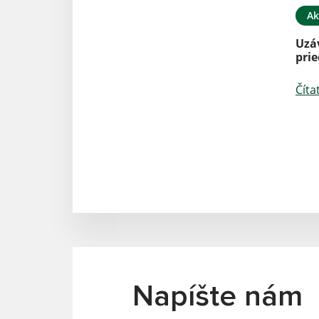
Ak
Uzá
prie
Číta
Napíšte nám