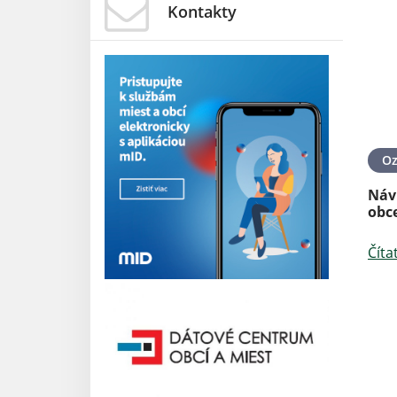
Kontakty
O
Náv
obce
Číta