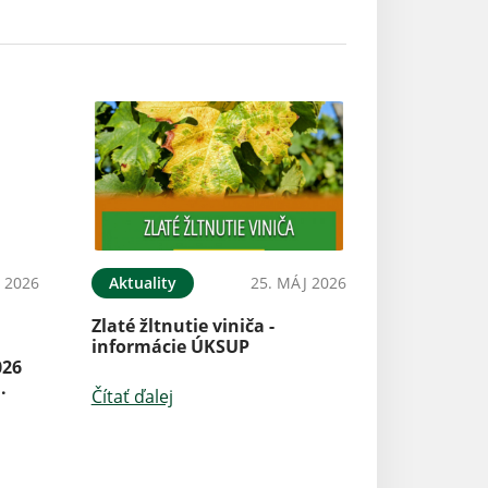
N 2026
Aktuality
25. MÁJ 2026
Zlaté žltnutie viniča -
a
informácie ÚKSUP
026
.
Čítať ďalej