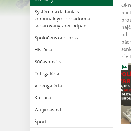
Okre
Systém nakladania s
poč
komunálnym odpadom a
pro
separovaný zber odpadu
najč
od 
Spoločenská rubrika
pách
História
seni
si v
Súčasnosť
Fotogaléria
Videogaléria
Kultúra
Zaujímavosti
Šport