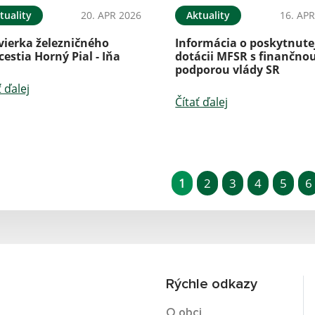
tuality
20. APR 2026
Aktuality
16. APR
vierka železničného
Informácia o poskytnute
cestia Horný Pial - Iňa
dotácii MFSR s finančno
podporou vlády SR
ť ďalej
Čítať ďalej
1
2
3
4
5
6
Rýchle odkazy
O obci