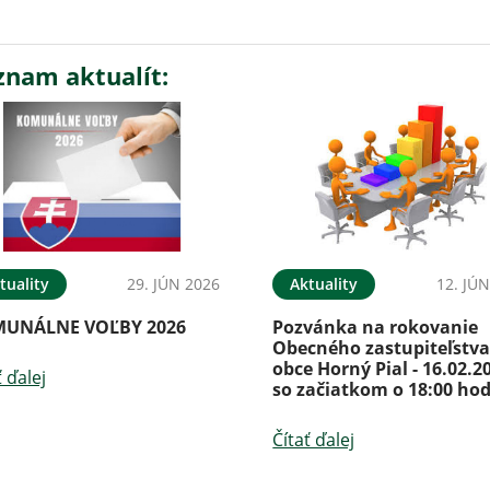
znam aktualít:
tuality
29. JÚN 2026
Aktuality
12. JÚ
UNÁLNE VOĽBY 2026
Pozvánka na rokovanie
Obecného zastupiteľstv
obce Horný Pial - 16.02.2
ť ďalej
so začiatkom o 18:00 hod
Čítať ďalej