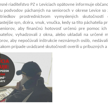
sné riaditeľstvo PZ v Leviciach opätovne informuje obč
tu podvodov páchaných na senioroch v okrese Levice so
striedkov prostredníctvom vymyslených skutočnost
astejšie syn, dcéra, vnuk, vnučka, kedy sa títo páchatelia p
seniorov, aby finančnú hotovosť určenú pre pomoc ich r
ateľov, vyhadzovali z okna, alebo ukladali na určené m
orov, aby nepočúvali inštrukcie neznámych osôb, nedával
 takom prípade uvádzané skutočnosti overili u príbuzných a 