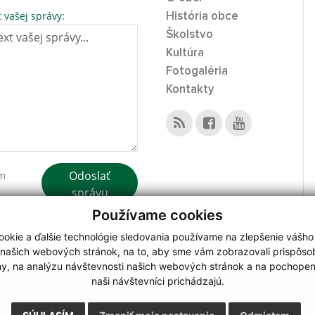
t vašej správy:
História obce
Školstvo
Kultúra
Fotogaléria
Kontakty
Odoslať
ím
správu
Používame cookies
okie a ďalšie technológie sledovania používame na zlepšenie vášho
 našich webových stránok, na to, aby sme vám zobrazovali prispôs
my, na analýzu návštevnosti našich webových stránok a na pochopeni
webdesign
|
naši návštevníci prichádzajú.
.
,
o.
,