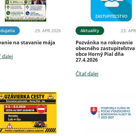
dujatia
29. APR 2026
Aktuality
23. APR
vanie na stavanie mája
Pozvánka na rokovanie
obecného zastupiteľstva
obce Horný Pial dňa
ť ďalej
27.4.2026
Čítať ďalej