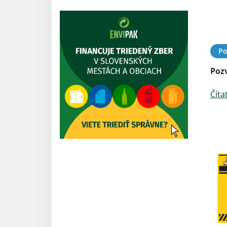
Po
Poz
Číta