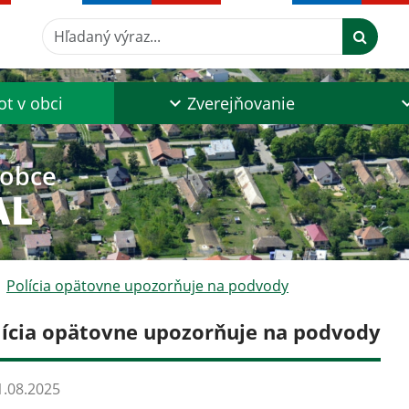
Hľadaný výraz...
ot v obci
Zverejňovanie
 obce
AL
Polícia opätovne upozorňuje na podvody
lícia opätovne upozorňuje na podvody
.08.2025