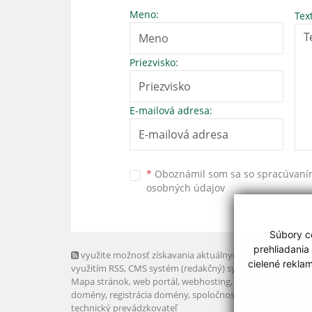
Meno:
Tex
Priezvisko:
E-mailová adresa:
*
Oboznámil som sa so
spracúvan
osobných údajov
Súbory co
prehliadania
využite možnosť získavania aktuálnych informácií s
cielené rekla
využitím RSS
, CMS systém (redakčný) systém ECHELON 2,
Mapa stránok
,
web portál
,
webhosting
,
webex.digital, s.r.o
domény
,
registrácia domény
,
spoločnosť webex.digital, s.r.
technický prevádzkovateľ