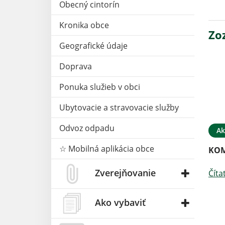
Obecný cintorín
Kronika obce
Zo
Geografické údaje
Doprava
Ponuka služieb v obci
Ubytovacie a stravovacie služby
Odvoz odpadu
Ak
☆ Mobilná aplikácia obce
KOM
Zverejňovanie
Číta
Ako vybaviť