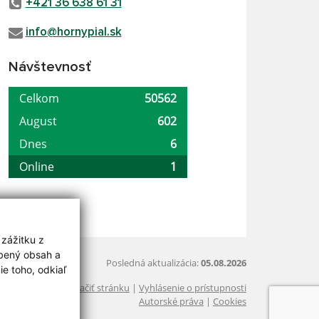
+421 36 638 61 31
info@hornypial.sk
Návštevnosť
 zážitku z
obený obsah a
Posledná aktualizácia:
05.08.2026
e toho, odkiaľ
Vytlačiť stránku
|
Vyhlásenie o prístupnosti
Autorské práva
|
Cookies