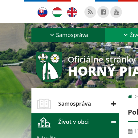
Samospráva
Živ
Oficiálne stránky
HORNÝ PI
Samospráva
Po
Život v obci
11
Aktuality