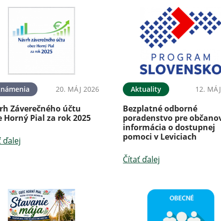
známenia
20. MÁJ 2026
Aktuality
12. MÁJ
rh Záverečného účtu
Bezplatné odborné
 Horný Pial za rok 2025
poradenstvo pre občanov
informácia o dostupnej
pomoci v Leviciach
ť ďalej
Čítať ďalej