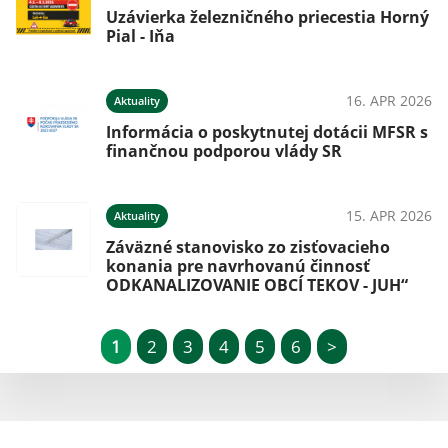
Uzávierka železničného priecestia Horný
Pial - Iňa
16. APR 2026
Aktuality
Informácia o poskytnutej dotácii MFSR s
finančnou podporou vlády SR
15. APR 2026
Aktuality
Záväzné stanovisko zo zisťovacieho
konania pre navrhovanú činnosť
ODKANALIZOVANIE OBCÍ TEKOV - JUH“
1
2
3
4
5
6
>