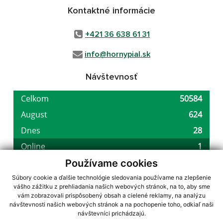
Kontaktné informácie
+421 36 638 61 31
info@hornypial.sk
Návštevnosť
Používame cookies
Súbory cookie a ďalšie technológie sledovania používame na zlepšenie
vášho zážitku z prehliadania našich webových stránok, na to, aby sme
využite možnosť získavania aktuálnych informácií s využitím RSS
,
vám zobrazovali prispôsobený obsah a cielené reklamy, na analýzu
CMS systém (redakčný) systém ECHELON 2,
Mapa stránok
,
web portál
,
návštevnosti našich webových stránok a na pochopenie toho, odkiaľ naši
návštevníci prichádzajú.
webhosting
,
webex.digital, s.r.o.
,
domény
,
registrácia domény
,