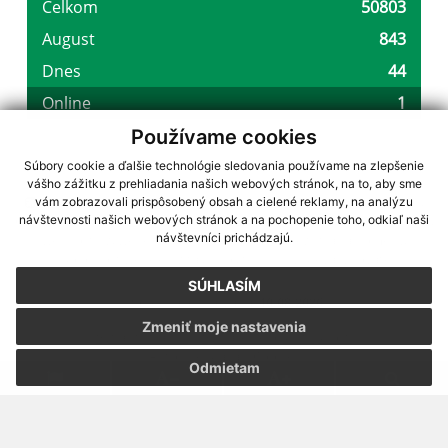
Používame cookies
Súbory cookie a ďalšie technológie sledovania používame na zlepšenie
vášho zážitku z prehliadania našich webových stránok, na to, aby sme
využite možnosť získavania aktuálnych informácií s využitím RSS
,
vám zobrazovali prispôsobený obsah a cielené reklamy, na analýzu
CMS systém (redakčný) systém ECHELON 2,
Mapa stránok
,
web portál
,
návštevnosti našich webových stránok a na pochopenie toho, odkiaľ naši
návštevníci prichádzajú.
webhosting
,
webex.digital, s.r.o.
,
domény
,
registrácia domény
,
spoločnosť webex.digital, s.r.o.
,
technický prevádzkovateľ
SÚHLASÍM
Posledná aktualizácia:
10.08.2026
Zmeniť moje nastavenia
Vytlačiť stránku
|
Vyhlásenie o prístupnosti
Autorské práva
|
Cookies
Odmietam
webdesign
|