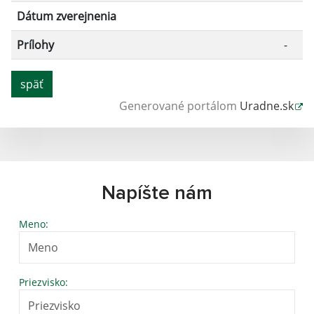
Dátum zverejnenia
Prílohy
-
späť
Generované portálom
Uradne.sk
Napíšte nám
Meno:
Priezvisko: