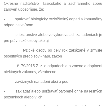
Okresné riaditeľstvo Hasičského a záchranného zboru
zároveň upozorňuje, že:
• spaľovať biologicky rozložiteľný odpad a komunálny
odpad na voľnom
priestranstve alebo vo vykurovacích zariadeniach je
pre právnické osoby ako aj
fyzické osoby po celý rok zakázané v zmysle
osobitných predpisov - napr. zákon
č. 79/2015 Z. z. o odpadoch a o zmene a doplnení
niektorých zákonov, všeobecne
záväzných nariadení obcí a pod.
• zakladať alebo udržiavať otvorené ohne na lesných
pozemkoch alebo v ich