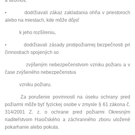
a stromov,
• dodržiavali zákaz zakladania ohňa v priestoroch
alebo na miestach, kde môže dôjsť
k jeho rozšíreniu,
• dodržiavali zásady protipožiarnej bezpečnosti pri
činnostiach spojených so
zvýšeným nebezpečenstvom vzniku požiaru a v
čase zvýšeného nebezpečenstva
vzniku požiaru.
Za porušenie povinností na úseku ochrany pred
požiarmi môže byť fyzickej osobe v zmysle § 61 zákona č.
314/2001 Z. z. o ochrane pred požiarmi Okresným
riaditeľstvom Hasičského a záchranného zboru uložené
pokarhanie alebo pokuta.