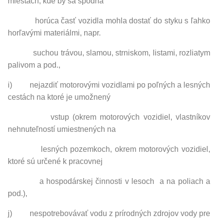
miestach, kde by sa spodná
horúca časť vozidla mohla dostať do styku s ľahko
horľavými materiálmi, napr.
suchou trávou, slamou, strniskom, listami, rozliatym
palivom a pod.,
i) nejazdiť motorovými vozidlami po poľných a lesných
cestách na ktoré je umožnený
vstup (okrem motorových vozidiel, vlastníkov
nehnuteľností umiestnených na
lesných pozemkoch, okrem motorových vozidiel,
ktoré sú určené k pracovnej
a hospodárskej činnosti v lesoch a na poliach a
pod.),
j) nespotrebovávať vodu z prírodných zdrojov vody pre