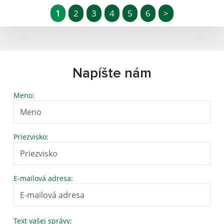
1
2
3
4
5
6
>
Napíšte nám
Meno:
Priezvisko:
E-mailová adresa:
Text vašej správy: