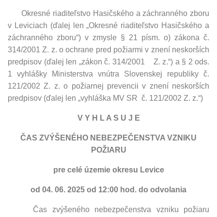
Okresné riaditeľstvo Hasičského a záchranného zboru
v Leviciach (ďalej len „Okresné riaditeľstvo Hasičského a
záchranného zboru“) v zmysle § 21 písm. o) zákona č.
314/2001 Z. z. o ochrane pred požiarmi v znení neskorších
predpisov (ďalej len „zákon č. 314/2001 Z. z.“) a § 2 ods.
1 vyhlášky Ministerstva vnútra Slovenskej republiky č.
121/2002 Z. z. o požiarnej prevencii v znení neskorších
predpisov (ďalej len „vyhláška MV SR č. 121/2002 Z. z.“)
V Y H L A S U J E
ČAS ZVÝŠENÉHO NEBEZPEČENSTVA VZNIKU
POŽIARU
pre celé územie okresu Levice
od 04. 06. 2025 od 12:00 hod. do odvolania
Čas zvýšeného nebezpečenstva vzniku požiaru