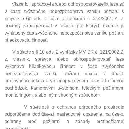
Vlastníci, správcovia alebo obhospodarovatelia lesa sú
v čase zvýšeného nebezpečenstva vzniku požiaru v
zmysle § 6b ods. 1 písm. c.) zákona č. 314/2001 Z. z.
povinný zabezpečovať v lesoch, pre ktorých územie je
vyhlásený čas zvýšeného nebezpečenstva vzniku požiaru
hliadkovaciu činnosť.
V súlade s § 10 ods. 2 vyhlášky MV SR č. 121/2002 Z.
z. vlastník, správca alebo obhospodarovateľ lesa
vykonáva hliadkovaciu činnosť v čase zvýšeného
nebezpečenstva vzniku požiaru najmä v dňoch
pracovného pokoja a v mimopracovnom čase a to formou
pochôdzok, kamerovým systémom, leteckým požiarnym
monitoringom, alebo iným vhodným spôsobom.
V súvislosti s ochranou prírodného prostredia
odporúčame dodržiavať nasledovné opatrenia na úseku
ochrany pred požiarmi a zásady protipožiarnej
bezpečnosti: