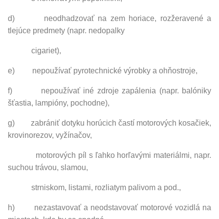
d) neodhadzovať na zem horiace, rozžeravené a
tlejúce predmety (napr. nedopalky
cigariet),
e) nepoužívať pyrotechnické výrobky a ohňostroje,
f) nepoužívať iné zdroje zapálenia (napr. balóniky
šťastia, lampióny, pochodne),
g) zabrániť dotyku horúcich častí motorových kosačiek,
krovinorezov, vyžínačov,
motorových píl s ľahko horľavými materiálmi, napr.
suchou trávou, slamou,
strniskom, listami, rozliatym palivom a pod.,
h) nezastavovať a neodstavovať motorové vozidlá na