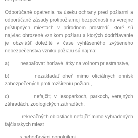
Odporúčané opatrenia na úseku ochrany pred požiarmi a
odporúčané zásady protipožiarnej bezpečnosti na verejne
prístupných miestach v prírodnom prostredí, ktoré sú
najviac ohrozené vznikom požiaru a ktorých dodržiavanie
je obzvlášť dôležité v čase vyhláseného zvýšeného
nebezpečenstva vzniku požiaru sú najmä:
a) nespaľovať horľavé látky na voľnom priestranstve,
b) nezakladať oheň mimo oficiálnych ohnísk
zabezpečených proti rozšíreniu požiaru,
c) nefajčiť; v lesoparkoch, parkoch, verejných
záhradách, zoologických záhradách,
rekreačných oblastiach nefajčiť mimo vyhradených
fajčiarskych miest
s nehorľavými popolníkmi,