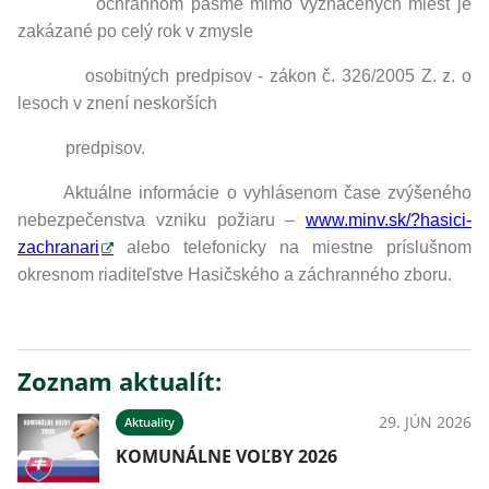
ochrannom pásme mimo vyznačených miest je
zakázané po celý rok v zmysle
osobitných predpisov - zákon č. 326/2005 Z. z. o
lesoch v znení neskorších
predpisov.
Aktuálne informácie o vyhlásenom čase zvýšeného
nebezpečenstva vzniku požiaru –
www.minv.sk/?hasici-
zachranari
alebo telefonicky na miestne príslušnom
okresnom riaditeľstve Hasičského a záchranného zboru.
Zoznam aktualít:
29. JÚN 2026
Aktuality
KOMUNÁLNE VOĽBY 2026