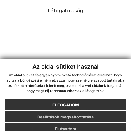
Látogatottság
Az oldal sütiket használ
Az oldal sütiket és egyéb nyomkövető technológiákat alkalmaz, hogy
jusson a legfrissebb információkhoz az RSS csatornánkon keresztűl
,
javítsa a böngészési élményét, azzal hogy személyre szabott tartalmakat
ECHELON 2 tartalomkezelő rendszer,
Honlap térkép
,
Internetes portál
,
és célzott hirdetéseket jelenít meg, és elemzi a weboldalunk forgalmát,
hogy megtudjuk honnan érkeztek a látogatóink.
webhosting
,
webex.digital, s.r.o.
,
doménnevek
,
doménnév regisztráció
,
cég webex.digital, s.r.o.
,
műszaki üzemeltető
ELFOGADOM
A legutolsó frissítés időpontja:
10.08.2026
Beállítások megváltoztatása
Nyomtatás
|
Hozzáférési nyilatkozat
Szerzői jogok
|
Cookie-k
Elutasítom