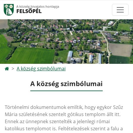
A község hivatalos honlapja
FELSŐPÉL
A község szimbólumai
A község szimbólumai
Történelmi dokumentumok említik, hogy egykor Szűz
Mária születésének szentelt gótikus templom állt itt.
Ennek az ünnepnek szentelték a jelenlegi római
katolikus templomot is. Feltételezések szerint a falu a