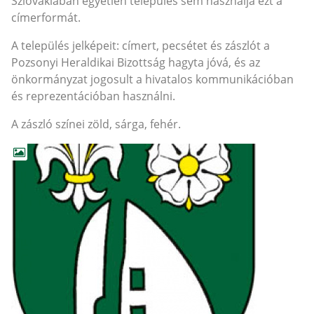
Szlovákiában egyetlen település sem használja ezt a
címerformát.
A település jelképeit: címert, pecsétet és zászlót a
Pozsonyi Heraldikai Bizottság hagyta jóvá, és az
önkormányzat jogosult a hivatalos kommunikációban
és reprezentációban használni.
A zászló színei zöld, sárga, fehér.