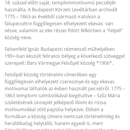
18. század előtt saját, templommotívumú pecsétjét
használta. A Budapesti Körzeti Levéltárban archivált
1775 – 1863-as évekből származó iratokon a
falupecsétre függőlegesen elhelyezett ekevas van
vésve, valamint az eke részei fölött félkörben a "Felpél"
község neve.
Felsenfeld Ignác Budapesti rézmetsző műhelyében
190+-ban készült feliratos bélyeg a következő szöveggel
szerepelt: Bars Vármegye Felsőpél község *1906*.
Felsőpél község történelmi címerében egy
függőlegesen elhelyezett cseresznye és egy ekevas
motívumai láthatók az évben használt pecsétről. 1775 –
1863 templomi szimbolikával kiegészítve – Szűz Mária
születésének ünnepét jelképező liliom és rózsa
motívumokkal zöld pajzsba helyezve. Ebben a
formában a község címere nemcsak történelmileg és
heraldikailag helytálló, hanem egyedi is, mert