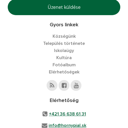
Üzenet küldése
Gyors linkek
Községünk
Település története
Iskolaügy
Kultúra
Fotóalbum
Elérhetőségek
Elérhetőség
+421 36 638 61 31
info@hornypial.sk