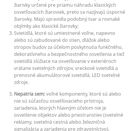
žiarivky určené pre priamu náhradu klasických
osvetľovacích žiaroviek, preto sa nazývajú úsporné
žiarovky. Majú spravidla podobný tvar a rovnaké
objímky ako klasické žiarovky;
Svietidlá, ktoré sú umiestnené voľne, napevno
alebo sú zabudované do stien, dlážok alebo
stropov budov za účelom poskytnutia funkčného,
dekoratívneho a bezpečnostného osvetlenia a tiež
svietidlá slúžiace na osvetľovanie v exteriéroch
vrátane svetelných zdrojov, vreckové svietidlá a
prenosné akumulátorové svietidlá, LED svetelné
zdroje.
Nepatria sem:
voľné komponenty, ktoré sú alebo
nie sú súčasťou osvetľovacieho prístroja,
zariadenia, ktorých hlavným účelom nie je
osvetlenie objektov alebo priestranstiev (svetelné
reklamy, svetelná cestná alebo železničná
signalizácia a zariadenia pre zdravotníctvo),