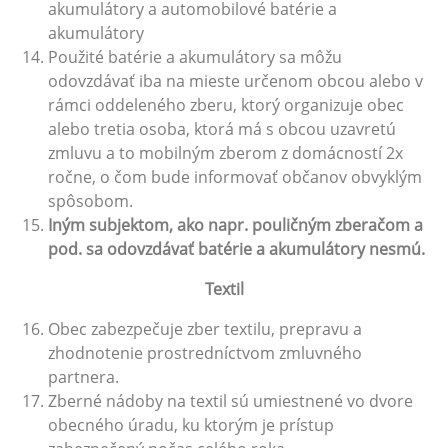
akumulátory a automobilové batérie a
akumulátory
Použité batérie a akumulátory sa môžu
odovzdávať iba na mieste určenom obcou alebo v
rámci oddeleného zberu, ktorý organizuje obec
alebo tretia osoba, ktorá má s obcou uzavretú
zmluvu a to mobilným zberom z domácností 2x
ročne, o čom bude informovať občanov obvyklým
spôsobom.
Iným subjektom, ako napr. pouličným zberačom a
pod. sa odovzdávať batérie a akumulátory nesmú.
Textil
Obec zabezpečuje zber textilu, prepravu a
zhodnotenie prostredníctvom zmluvného
partnera.
Zberné nádoby na textil sú umiestnené vo dvore
obecného úradu, ku ktorým je prístup