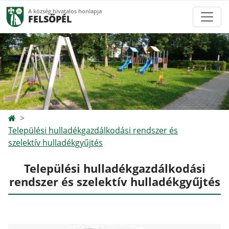
A község hivatalos honlapja
FELSŐPÉL
Települési hulladékgazdálkodási rendszer és
szelektív hulladékgyűjtés
Települési hulladékgazdálkodási
rendszer és szelektív hulladékgyűjtés