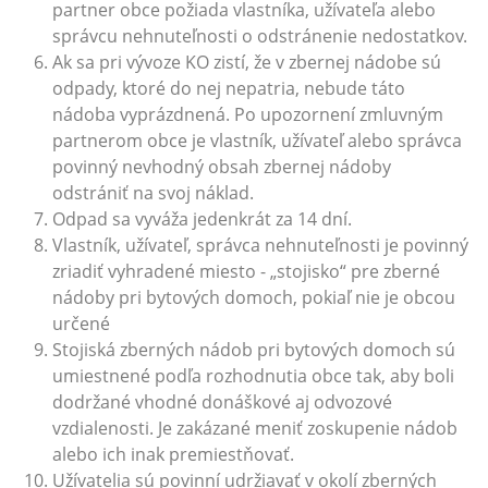
partner obce požiada vlastníka, užívateľa alebo
správcu nehnuteľnosti o odstránenie nedostatkov.
Ak sa pri vývoze KO zistí, že v zbernej nádobe sú
odpady, ktoré do nej nepatria, nebude táto
nádoba vyprázdnená. Po upozornení zmluvným
partnerom obce je vlastník, užívateľ alebo správca
povinný nevhodný obsah zbernej nádoby
odstrániť na svoj náklad.
Odpad sa vyváža jedenkrát za 14 dní.
Vlastník, užívateľ, správca nehnuteľnosti je povinný
zriadiť vyhradené miesto - „stojisko“ pre zberné
nádoby pri bytových domoch, pokiaľ nie je obcou
určené
Stojiská zberných nádob pri bytových domoch sú
umiestnené podľa rozhodnutia obce tak, aby boli
dodržané vhodné donáškové aj odvozové
vzdialenosti. Je zakázané meniť zoskupenie nádob
alebo ich inak premiestňovať.
Užívatelia sú povinní udržiavať v okolí zberných