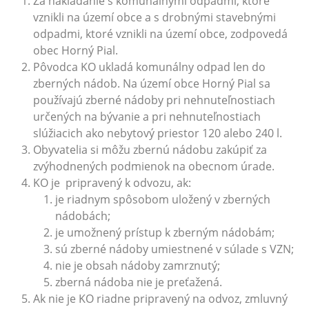
Za nakladanie s komunálnymi odpadmi, ktoré
vznikli na území obce a s drobnými stavebnými
odpadmi, ktoré vznikli na území obce, zodpovedá
obec Horný Pial.
Pôvodca KO ukladá komunálny odpad len do
zberných nádob. Na území obce Horný Pial sa
používajú zberné nádoby pri nehnuteľnostiach
určených na bývanie a pri nehnuteľnostiach
slúžiacich ako nebytový priestor 120 alebo 240 l.
Obyvatelia si môžu zbernú nádobu zakúpiť za
zvýhodnených podmienok na obecnom úrade.
KO je pripravený k odvozu, ak:
je riadnym spôsobom uložený v zberných
nádobách;
je umožnený prístup k zberným nádobám;
sú zberné nádoby umiestnené v súlade s VZN;
nie je obsah nádoby zamrznutý;
zberná nádoba nie je preťažená.
Ak nie je KO riadne pripravený na odvoz, zmluvný