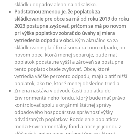
skládku odpadov alebo na odkalisko.
Podstatnou zmenou je, že poplatok za
skládkovanie pre obce sa má od roku 2019 do roku
2023 postupne zvyšovať, pričom sa má po novom
pri výške poplatkov zobrať do úvahy aj miera
vytriedenia odpadu v obci.
Kým aktuálne sa za
skládkovanie platí fixná suma za tonu odpadu, po
novom obec, ktorá menej separuje, bude mať
poplatok podstatne vyšší a zároveň sa postupne
tento poplatok bude zvyšovať. Obce, ktoré
vytriedia väčšie percento odpadu, majú platiť nižší
poplatok, ako tie, ktoré menej dôsledne triedia.
Zmena nastáva v odvode časti poplatku do
Environmentálneho fondu, ktorý bude mať právo
kontrolovať spolu s orgánmi štátnej správy
odpadového hospodárstva správnosť výšky
odvádzaných poplatkov. Rozdelenie poplatkov
medzi Environmentálny fond a obce je jednou z
kľúčových zmien novej právnej úpravy, ktorej