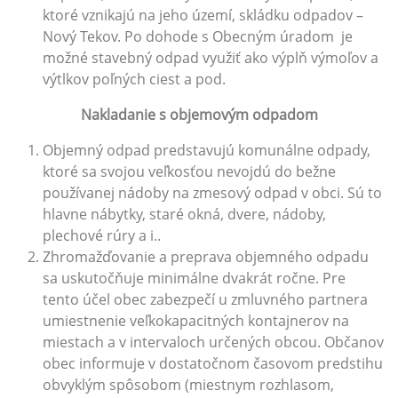
ktoré vznikajú na jeho území, skládku odpadov –
Nový Tekov. Po dohode s Obecným úradom je
možné stavebný odpad využiť ako výplň výmoľov a
výtlkov poľných ciest a pod.
Nakladanie s objemovým odpadom
Objemný odpad predstavujú komunálne odpady,
ktoré sa svojou veľkosťou nevojdú do bežne
používanej nádoby na zmesový odpad v obci. Sú to
hlavne nábytky, staré okná, dvere, nádoby,
plechové rúry a i..
Zhromažďovanie a preprava objemného odpadu
sa uskutočňuje minimálne dvakrát ročne. Pre
tento účel obec zabezpečí u zmluvného partnera
umiestnenie veľkokapacitných kontajnerov na
miestach a v intervaloch určených obcou. Občanov
obec informuje v dostatočnom časovom predstihu
obvyklým spôsobom (miestnym rozhlasom,