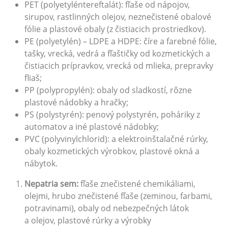
PET (polyetyléntereftalát): fľaše od nápojov,
sirupov, rastlinných olejov, neznečistené obalové
fólie a plastové obaly (z čistiacich prostriedkov).
PE (polyetylén) – LDPE a HDPE: číre a farebné fólie,
tašky, vrecká, vedrá a fľaštičky od kozmetických a
čistiacich prípravkov, vrecká od mlieka, prepravky
fliaš;
PP (polypropylén): obaly od sladkostí, rôzne
plastové nádobky a hračky;
PS (polystyrén): penový polystyrén, poháriky z
automatov a iné plastové nádobky;
PVC (polyvinylchlorid): a elektroinštalačné rúrky,
obaly kozmetických výrobkov, plastové okná a
nábytok.
Nepatria sem:
fľaše znečistené chemikáliami,
olejmi, hrubo znečistené fľaše (zeminou, farbami,
potravinami), obaly od nebezpečných látok
a olejov, plastové rúrky a výrobky