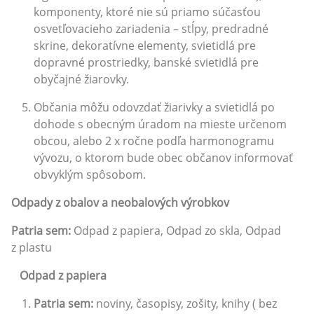
komponenty, ktoré nie sú priamo súčasťou
osvetľovacieho zariadenia – stĺpy, predradné
skrine, dekoratívne elementy, svietidlá pre
dopravné prostriedky, banské svietidlá pre
obyčajné žiarovky.
Občania môžu odovzdať žiarivky a svietidlá po
dohode s obecným úradom na mieste určenom
obcou, alebo 2 x ročne podľa harmonogramu
vývozu, o ktorom bude obec občanov informovať
obvyklým spôsobom.
Odpady z obalov a neobalových výrobkov
Patria sem:
Odpad z papiera, Odpad zo skla, Odpad
z plastu
Odpad z papiera
P
a
tria sem:
noviny, časopisy, zošity, knihy ( bez