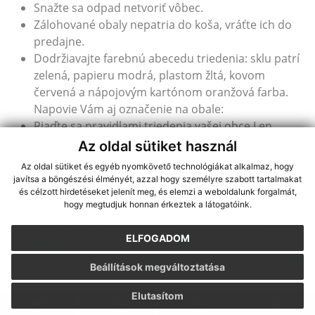
Snažte sa odpad netvoriť vôbec.
Zálohované obaly nepatria do koša, vráťte ich do
predajne.
Dodržiavajte farebnú abecedu triedenia: sklu patrí
zelená, papieru modrá, plastom žltá, kovom
červená a nápojovým kartónom oranžová farba.
Napovie Vám aj označenie na obale:
Riaďte sa pravidlami triedenia vašej obce.Len
vytriedený odpad sa dá zhodnotiť a recyklovať.
Az oldal sütiket használ
Trieďte odpad, oplatí sa to. Za vytriedený odpad
Az oldal sütiket és egyéb nyomkövető technológiákat alkalmaz, hogy
občan neplatí, jeho zber hradia výrobcovia
javítsa a böngészési élményét, azzal hogy személyre szabott tartalmakat
prostredníctvom OZV ENVI - PAK.
és célzott hirdetéseket jelenít meg, és elemzi a weboldalunk forgalmát,
hogy megtudjuk honnan érkeztek a látogatóink.
ELFOGADOM
Beállítások megváltoztatása
Elutasítom