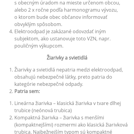
s obecným úradom na mieste určenom obcou,
alebo 2 x ročne podľa harmonogramu vývozu,
o ktorom bude obec občanov informovať
obvyklým spôsobom.
Elektroodpad je zakázané odovzdať iným
subjektom, ako ustanovuje toto VZN, napr.
pouličným výkupcom.
Žiarivky a svietidlá
Žiarivky a svietidlá nepatria medzi elektroodpad,
obsahujú nebezpečné látky, preto patria do
kategórie nebezpečné odpady.
P
a
tria sem:
Lineárna žiarivka – klasická žiarivka v tvare dlhej
trubice (neónová trubica)
Kompaktná žiarivka – žiarivka s menšími
(kompaktnejšími) rozmermi ako klasická žiarivková
trubica. Najbežnejším typom sú kompaktné