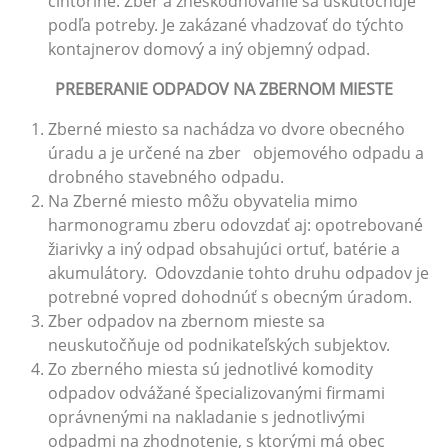
cintoríne. Zber a zneškodňovanie sa uskutočňuje
podľa potreby. Je zakázané vhadzovať do týchto
kontajnerov domový a iný objemný odpad.
PREBERANIE ODPADOV NA ZBERNOM MIESTE
Zberné miesto sa nachádza vo dvore obecného
úradu a je určené na zber objemového odpadu a
drobného stavebného odpadu.
Na Zberné miesto môžu obyvatelia mimo
harmonogramu zberu odovzdať aj: opotrebované
žiarivky a iný odpad obsahujúci ortuť, batérie a
akumulátory. Odovzdanie tohto druhu odpadov je
potrebné vopred dohodnúť s obecným úradom.
Zber odpadov na zbernom mieste sa
neuskutočňuje od podnikateľských subjektov.
Zo zberného miesta sú jednotlivé komodity
odpadov odvážané špecializovanými firmami
oprávnenými na nakladanie s jednotlivými
odpadmi na zhodnotenie, s ktorými má obec