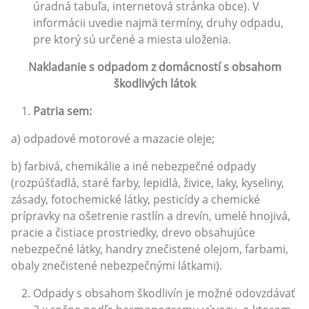
úradná tabuľa, internetová stránka obce). V
informácii uvedie najmä termíny, druhy odpadu,
pre ktorý sú určené a miesta uloženia.
Nakladanie s odpadom z domácností s obsahom
škodlivých látok
Patria sem:
a) odpadové motorové a mazacie oleje;
b) farbivá, chemikálie a iné nebezpečné odpady
(rozpúšťadlá, staré farby, lepidlá, živice, laky, kyseliny,
zásady, fotochemické látky, pesticídy a chemické
prípravky na ošetrenie rastlín a drevín, umelé hnojivá,
pracie a čistiace prostriedky, drevo obsahujúce
nebezpečné látky, handry znečistené olejom, farbami,
obaly znečistené nebezpečnými látkami).
Odpady s obsahom škodlivín je možné odovzdávať