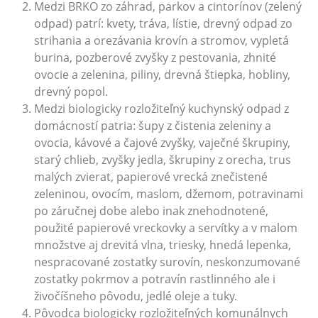
Medzi BRKO zo záhrad, parkov a cintorínov (zelený
odpad) patrí: kvety, tráva, lístie, drevný odpad zo
strihania a orezávania krovín a stromov, vypletá
burina, pozberové zvyšky z pestovania, zhnité
ovocie a zelenina, piliny, drevná štiepka, hobliny,
drevný popol.
Medzi biologicky rozložiteľný kuchynský odpad z
domácností patria: šupy z čistenia zeleniny a
ovocia, kávové a čajové zvyšky, vaječné škrupiny,
starý chlieb, zvyšky jedla, škrupiny z orecha, trus
malých zvierat, papierové vrecká znečistené
zeleninou, ovocím, maslom, džemom, potravinami
po záručnej dobe alebo inak znehodnotené,
použité papierové vreckovky a servítky a v malom
množstve aj drevitá vlna, triesky, hnedá lepenka,
nespracované zostatky surovín, neskonzumované
zostatky pokrmov a potravín rastlinného ale i
živočíšneho pôvodu, jedlé oleje a tuky.
Pôvodca biologicky rozložiteľných komunálnych