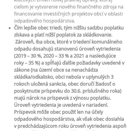
cieľom je vytvorenie nového finančného zdroja na
financovanie investičných projektov obcí v oblasti
odpadového hospodárstva.
Čím lepšie obec triedi, tým nižšiu sadzbu poplatku
získava a platí nižší poplatok za skládkovanie.
Zároveň, iba obce, ktoré v triedení komunálneho
odpadu dosahujú stanovenú úroveň vytriedenia
(2019 – 30 %, 2020 – 33 % a 2021 a nasledujúce
roky – 35 %) a spĺňajú ďalšie požiadavky uvedené v
zákone (na území obce sa nenachádza
skládka/odkalisko, obci nebola v uplynulých 3
rokoch uložená sankcia, obec doručí žiadosť o
poskytnutie príspevku do 30.6. príslušného roka)
majú nárok na príspevok z výnosu poplatku.
Úroveň vytriedenia je uvedená v nariadení.
Príspevok môže obec použiť len na účely
odpadového hospodárstva, ak však obec dosiahla
v predchádzajúcom roku úroveň vytriedenia aspoň