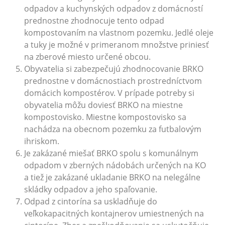
odpadov a kuchynských odpadov z domácností
prednostne zhodnocuje tento odpad
kompostovaním na vlastnom pozemku. Jedlé oleje
a tuky je možné v primeranom množstve priniesť
na zberové miesto určené obcou.
Obyvatelia si zabezpečujú zhodnocovanie BRKO
prednostne v domácnostiach prostredníctvom
domácich kompostérov. V prípade potreby si
obyvatelia môžu doviesť BRKO na miestne
kompostovisko. Miestne kompostovisko sa
nachádza na obecnom pozemku za futbalovým
ihriskom.
Je zakázané miešať BRKO spolu s komunálnym
odpadom v zberných nádobách určených na KO
a tiež je zakázané ukladanie BRKO na nelegálne
skládky odpadov a jeho spaľovanie.
Odpad z cintorína sa uskladňuje do
veľkokapacitných kontajnerov umiestnených na