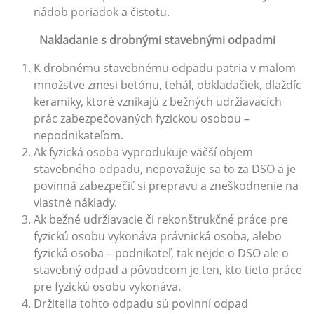
nádob poriadok a čistotu.
Nakladanie s drobnými stavebnými odpadmi
K drobnému stavebnému odpadu patria v malom
množstve zmesi betónu, tehál, obkladačiek, dlaždíc
keramiky, ktoré vznikajú z bežných udržiavacích
prác zabezpečovaných fyzickou osobou –
nepodnikateľom.
Ak fyzická osoba vyprodukuje väčší objem
stavebného odpadu, nepovažuje sa to za DSO a je
povinná zabezpečiť si prepravu a zneškodnenie na
vlastné náklady.
Ak bežné udržiavacie či rekonštrukčné práce pre
fyzickú osobu vykonáva právnická osoba, alebo
fyzická osoba – podnikateľ, tak nejde o DSO ale o
stavebný odpad a pôvodcom je ten, kto tieto práce
pre fyzickú osobu vykonáva.
Držitelia tohto odpadu sú povinní odpad