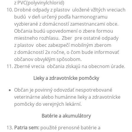
z PVC(polyvinylchlorid)
Drobné odpady z plastov uložené vžltých vreciach
budú v deň určený podľa harmonogramu
vyzbierané z domácností zamestnancami obce.
Občania budú upovedomení o zbere formou
miestneho rozhlasu. Zber pre ostatné odpady
z plastov obec zabezpečí mobilným zberom
z domácností 2x ročne, o čom bude informovať
občanov obvyklým spôsobom.
Zberné vrecia občania získajú na obecnom úrade.
Lieky a zdravotnícke pomôcky
Občan je povinný odovzdať nespotrebované
veterinárne alebo humánne lieky a zdravotnícke
pomôcky do verejných lekární.
Batérie a akumulátory
P
a
tria sem:
použité prenosné batérie a