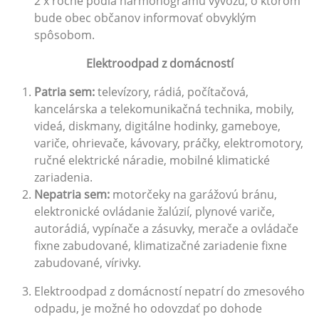
2 x ročne podľa harmonogramu vývozu, o ktorom
bude obec občanov informovať obvyklým
spôsobom.
Elektroodpad z domácností
P
a
tria sem:
televízory, rádiá, počítačová,
kancelárska a telekomunikačná technika, mobily,
videá, diskmany, digitálne hodinky, gameboye,
variče, ohrievače, kávovary, práčky, elektromotory,
ručné elektrické náradie, mobilné klimatické
zariadenia.
Nepatria sem:
motorčeky na garážovú bránu,
elektronické ovládanie žalúzií, plynové variče,
autorádiá, vypínače a zásuvky, merače a ovládače
fixne zabudované, klimatizačné zariadenie fixne
zabudované, vírivky.
Elektroodpad z domácností nepatrí do zmesového
odpadu, je možné ho odovzdať po dohode