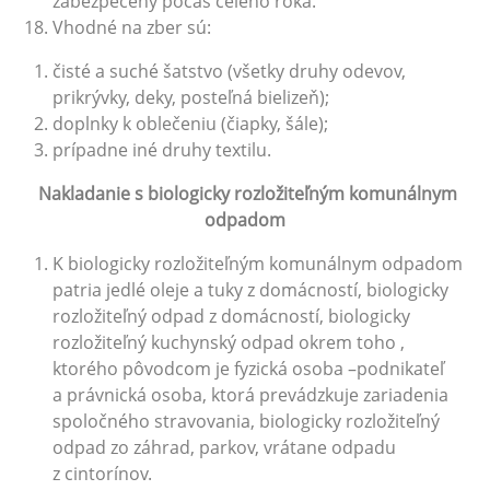
zabezpečený počas celého roka.
Vhodné na zber sú:
čisté a suché šatstvo (všetky druhy odevov,
prikrývky, deky, posteľná bielizeň);
doplnky k oblečeniu (čiapky, šále);
prípadne iné druhy textilu.
Nakladanie s biologicky rozložiteľným komunálnym
odpadom
K biologicky rozložiteľným komunálnym odpadom
patria jedlé oleje a tuky z domácností, biologicky
rozložiteľný odpad z domácností, biologicky
rozložiteľný kuchynský odpad okrem toho ,
ktorého pôvodcom je fyzická osoba –podnikateľ
a právnická osoba, ktorá prevádzkuje zariadenia
spoločného stravovania, biologicky rozložiteľný
odpad zo záhrad, parkov, vrátane odpadu
z cintorínov.