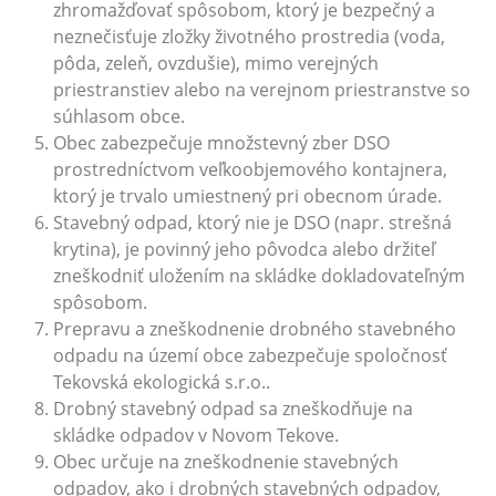
zhromažďovať spôsobom, ktorý je bezpečný a
neznečisťuje zložky životného prostredia (voda,
pôda, zeleň, ovzdušie), mimo verejných
priestranstiev alebo na verejnom priestranstve so
súhlasom obce.
Obec zabezpečuje množstevný zber DSO
prostredníctvom veľkoobjemového kontajnera,
ktorý je trvalo umiestnený pri obecnom úrade.
Stavebný odpad, ktorý nie je DSO (napr. strešná
krytina), je povinný jeho pôvodca alebo držiteľ
zneškodniť uložením na skládke dokladovateľným
spôsobom.
Prepravu a zneškodnenie drobného stavebného
odpadu na území obce zabezpečuje spoločnosť
Tekovská ekologická s.r.o..
Drobný stavebný odpad sa zneškodňuje na
skládke odpadov v Novom Tekove.
Obec určuje na zneškodnenie stavebných
odpadov, ako i drobných stavebných odpadov,