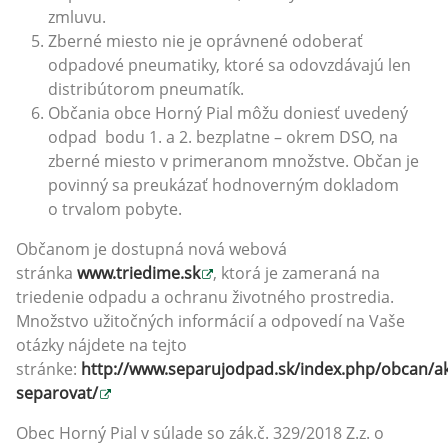
zmluvu.
Zberné miesto nie je oprávnené odoberať
odpadové pneumatiky, ktoré sa odovzdávajú len
distribútorom pneumatík.
Občania obce Horný Pial môžu doniesť uvedený
odpad bodu 1. a 2. bezplatne – okrem DSO, na
zberné miesto v primeranom množstve. Občan je
povinný sa preukázať hodnoverným dokladom
o trvalom pobyte.
Občanom je dostupná nová webová
stránka
www.triedime.sk
, ktorá je zameraná na
triedenie odpadu a ochranu životného prostredia.
Množstvo užitočných informácií a odpovedí na Vaše
otázky nájdete na tejto
stránke:
http://www.separujodpad.sk/index.php/obcan/a
separovat/
Obec Horný Pial v súlade so zák.č. 329/2018 Z.z. o