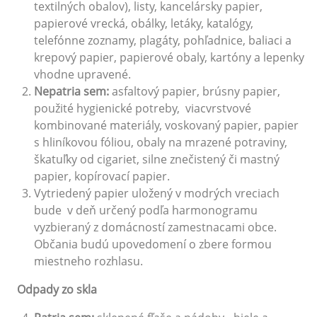
textilných obalov), listy, kancelársky papier,
papierové vrecká, obálky, letáky, katalógy,
telefónne zoznamy, plagáty, pohľadnice, baliaci a
krepový papier, papierové obaly, kartóny a lepenky
vhodne upravené.
Nepatria sem:
asfaltový papier, brúsny papier,
použité hygienické potreby, viacvrstvové
kombinované materiály, voskovaný papier, papier
s hliníkovou fóliou, obaly na mrazené potraviny,
škatuľky od cigariet, silne znečistený či mastný
papier, kopírovací papier.
Vytriedený papier uložený v modrých vreciach
bude v deň určený podľa harmonogramu
vyzbieraný z domácností zamestnacami obce.
Občania budú upovedomení o zbere formou
miestneho rozhlasu.
Odpady zo skla