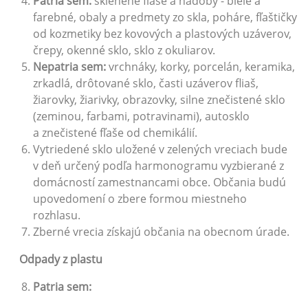
P
a
tria sem:
sklenené fľaše a nádoby - biele a
farebné, obaly a predmety zo skla, poháre, fľaštičky
od kozmetiky bez kovových a plastových uzáverov,
črepy, okenné sklo, sklo z okuliarov.
Nepatria sem:
vrchnáky, korky, porcelán, keramika,
zrkadlá, drôtované sklo, časti uzáverov fliaš,
žiarovky, žiarivky, obrazovky, silne znečistené sklo
(zeminou, farbami, potravinami), autosklo
a znečistené fľaše od chemikálií.
Vytriedené sklo uložené v zelených vreciach bude
v deň určený podľa harmonogramu vyzbierané z
domácností zamestnancami obce. Občania budú
upovedomení o zbere formou miestneho
rozhlasu.
Zberné vrecia získajú občania na obecnom úrade.
Odpady z plastu
P
a
tria sem: