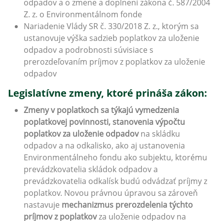
odpadov a o zmene a doplnení zákona č. 587/2004
Z. z. o Environmentálnom fonde
Nariadenie Vlády SR č. 330/2018 Z. z., ktorým sa
ustanovuje výška sadzieb poplatkov za uloženie
odpadov a podrobnosti súvisiace s
prerozdeľovaním príjmov z poplatkov za uloženie
odpadov
Legislatívne zmeny, ktoré prináša zákon:
Zmeny v poplatkoch sa týkajú vymedzenia
poplatkovej povinnosti, stanovenia výpočtu
poplatkov za uloženie odpadov
na skládku
odpadov a na odkalisko, ako aj ustanovenia
Environmentálneho fondu ako subjektu, ktorému
prevádzkovatelia skládok odpadov a
prevádzkovatelia odkalísk budú odvádzať príjmy z
poplatkov. Novou právnou úpravou sa zároveň
nastavuje
mechanizmus prerozdelenia týchto
príjmov z poplatkov
za uloženie odpadov na