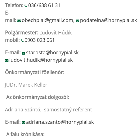
Telefon:
036/638 61 31
E-
mail:
obechpial@gmail.com
,
podatelna@hornypial.sk
Polgármester:
Ľudovít Húdik
mobil:
0903 023 061
E-mail:
starosta@hornypial.sk
,
ludovit.hudik@hornypial.sk
Önkormányzati főellenőr:
JUDr. Marek Keller
Az önkormányzat dolgozói:
Adriana Szántó, samostatný referent
E-mail:
adriana.szanto@hornypial.sk
A falu krónikása: