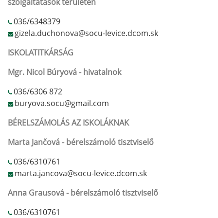
szolgáltatások területén
036/6348379
gizela.duchonova@socu-levice.dcom.sk
ISKOLATITKÁRSÁG
Mgr. Nicol Búryová - hivatalnok
036/6306 872
buryova.socu@gmail.com
BÉRELSZÁMOLÁS AZ ISKOLÁKNAK
Marta Jančová - bérelszámoló tisztviselő
036/6310761
marta.jancova@socu-levice.dcom.sk
Anna Grausová - bérelszámoló tisztviselő
036/6310761