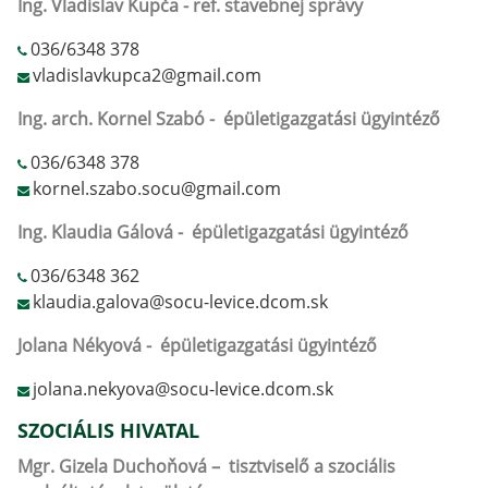
Ing. Vladislav Kupča - ref. stavebnej správy
036/6348 378
vladislavkupca2@gmail.com
Ing. arch. Kornel Szabó - épületigazgatási ügyintéző
036/6348 378
kornel.szabo.socu@gmail.com
Ing. Klaudia Gálová - épületigazgatási ügyintéző
036/6348 362
klaudia.galova@socu-levice.dcom.sk
Jolana Nékyová - épületigazgatási ügyintéző
jolana.nekyova@socu-levice.dcom.sk
SZOCIÁLIS HIVATAL
Mgr. Gizela Duchoňová – tisztviselő a szociális