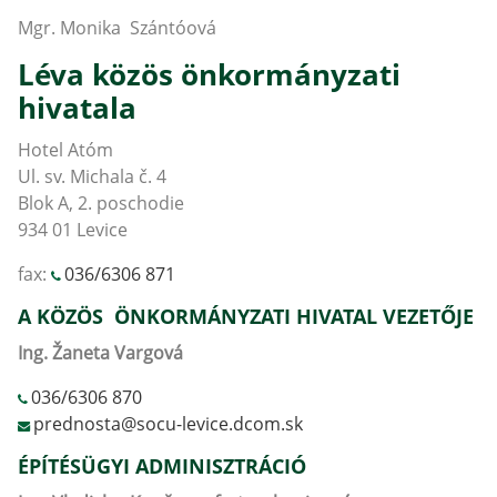
Mgr. Monika Szántóová
Léva közös önkormányzati
hivatala
Hotel Atóm
Ul. sv. Michala č. 4
Blok A, 2. poschodie
934 01 Levice
fax:
036/6306 871
A KÖZÖS ÖNKORMÁNYZATI HIVATAL VEZETŐJE
Ing. Žaneta Vargová
036/6306 870
prednosta@socu-levice.dcom.sk
ÉPÍTÉSÜGYI ADMINISZTRÁCIÓ