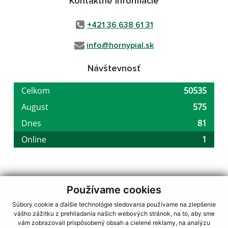
Kontaktné informácie
+421 36 638 61 31
info@hornypial.sk
Návštevnosť
Používame cookies
využite možnosť získavania aktuálnych informácií s využitím RSS
,
CMS systém (redakčný) systém ECHELON 2,
Mapa stránok
,
web portál
,
Súbory cookie a ďalšie technológie sledovania používame na zlepšenie
webhosting
,
webex.digital, s.r.o.
,
domény
,
registrácia domény
,
vášho zážitku z prehliadania našich webových stránok, na to, aby sme
spoločnosť webex.digital, s.r.o.
,
technický prevádzkovateľ
vám zobrazovali prispôsobený obsah a cielené reklamy, na analýzu