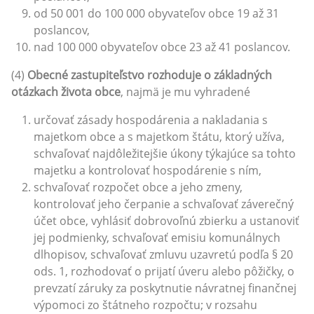
od 50 001 do 100 000 obyvateľov obce 19 až 31
poslancov,
nad 100 000 obyvateľov obce 23 až 41 poslancov.
(4)
Obecné zastupiteľstvo rozhoduje o základných
otázkach života obce
, najmä je mu vyhradené
určovať zásady hospodárenia a nakladania s
majetkom obce a s majetkom štátu, ktorý užíva,
schvaľovať najdôležitejšie úkony týkajúce sa tohto
majetku a kontrolovať hospodárenie s ním,
schvaľovať rozpočet obce a jeho zmeny,
kontrolovať jeho čerpanie a schvaľovať záverečný
účet obce, vyhlásiť dobrovoľnú zbierku a ustanoviť
jej podmienky, schvaľovať emisiu komunálnych
dlhopisov, schvaľovať zmluvu uzavretú podľa § 20
ods. 1, rozhodovať o prijatí úveru alebo pôžičky, o
prevzatí záruky za poskytnutie návratnej finančnej
výpomoci zo štátneho rozpočtu; v rozsahu