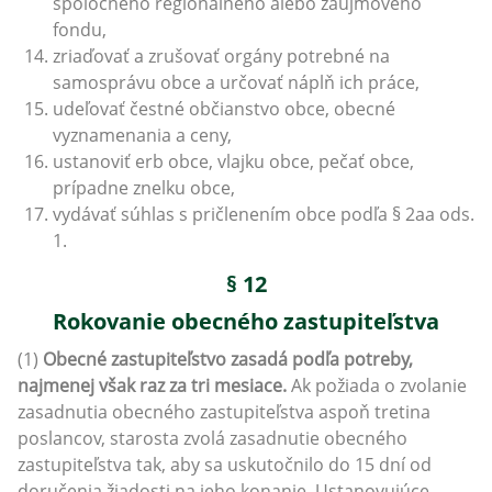
spoločného regionálneho alebo záujmového
fondu,
zriaďovať a zrušovať orgány potrebné na
samosprávu obce a určovať náplň ich práce,
udeľovať čestné občianstvo obce, obecné
vyznamenania a ceny,
ustanoviť erb obce, vlajku obce, pečať obce,
prípadne znelku obce,
vydávať súhlas s pričlenením obce podľa § 2aa ods.
1.
§ 12
Rokovanie obecného zastupiteľstva
(1)
Obecné zastupiteľstvo zasadá podľa potreby,
najmenej však raz za tri mesiace.
Ak požiada o zvolanie
zasadnutia obecného zastupiteľstva aspoň tretina
poslancov, starosta zvolá zasadnutie obecného
zastupiteľstva tak, aby sa uskutočnilo do 15 dní od
doručenia žiadosti na jeho konanie. Ustanovujúce