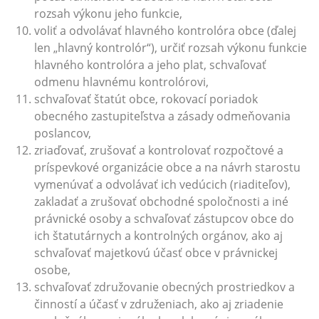
rozsah výkonu jeho funkcie,
voliť a odvolávať hlavného kontrolóra obce (ďalej
len „hlavný kontrolór“), určiť rozsah výkonu funkcie
hlavného kontrolóra a jeho plat, schvaľovať
odmenu hlavnému kontrolórovi,
schvaľovať štatút obce, rokovací poriadok
obecného zastupiteľstva a zásady odmeňovania
poslancov,
zriaďovať, zrušovať a kontrolovať rozpočtové a
príspevkové organizácie obce a na návrh starostu
vymenúvať a odvolávať ich vedúcich (riaditeľov),
zakladať a zrušovať obchodné spoločnosti a iné
právnické osoby a schvaľovať zástupcov obce do
ich štatutárnych a kontrolných orgánov, ako aj
schvaľovať majetkovú účasť obce v právnickej
osobe,
schvaľovať združovanie obecných prostriedkov a
činností a účasť v združeniach, ako aj zriadenie