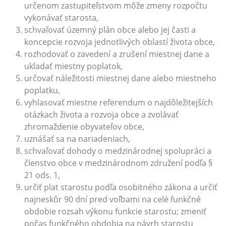
určenom zastupiteľstvom môže zmeny rozpočtu
vykonávať starosta,
schvaľovať územný plán obce alebo jej časti a
koncepcie rozvoja jednotlivých oblastí života obce,
rozhodovať o zavedení a zrušení miestnej dane a
ukladať miestny poplatok,
určovať náležitosti miestnej dane alebo miestneho
poplatku,
vyhlasovať miestne referendum o najdôležitejších
otázkach života a rozvoja obce a zvolávať
zhromaždenie obyvateľov obce,
uznášať sa na nariadeniach,
schvaľovať dohody o medzinárodnej spolupráci a
členstvo obce v medzinárodnom združení podľa §
21 ods. 1,
určiť plat starostu podľa osobitného zákona a určiť
najneskôr 90 dní pred voľbami na celé funkčné
obdobie rozsah výkonu funkcie starostu; zmeniť
počas funkčného obdobia na návrh starostu