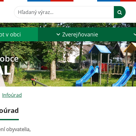
Hľadaný výraz...
ot v obci
Zverejňovanie
 obce
AL
Infoúrad
foúrad
ní obyvatelia,