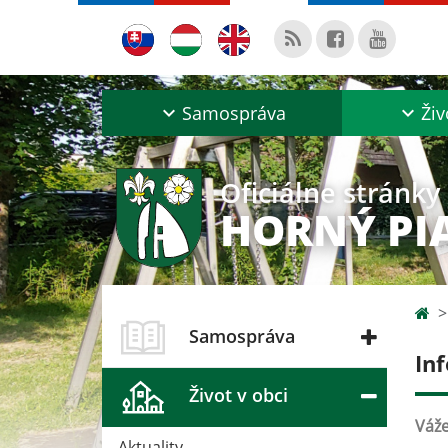
Samospráva
Živ
Oficiálne stránky
HORNÝ PI
Samospráva
In
Život v obci
Váže
Aktuality