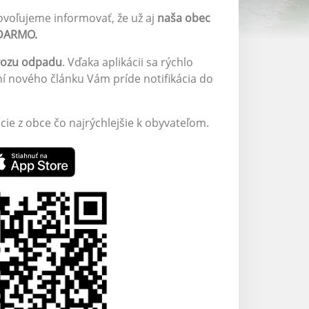
ovoľujeme informovať, že už aj
naša obec
ADARMO.
vozu odpadu
. Vďaka aplikácii sa rýchlo
ní nového článku Vám príde notifikácia do
ie z obce čo najrýchlejšie k obyvateľom.