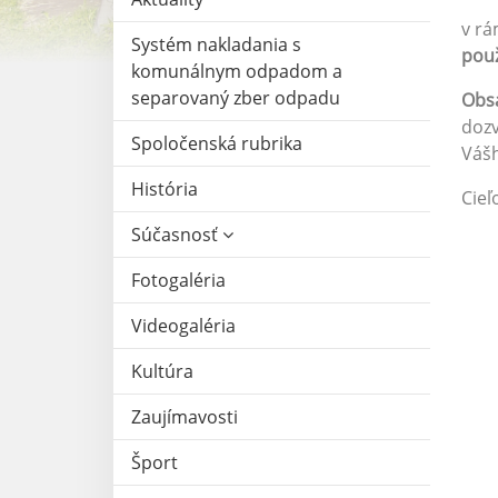
v rá
Systém nakladania s
použ
komunálnym odpadom a
separovaný zber odpadu
Obsa
dozv
Spoločenská rubrika
Vášh
História
Cieľ
Súčasnosť
Fotogaléria
Videogaléria
Kultúra
Zaujímavosti
Šport