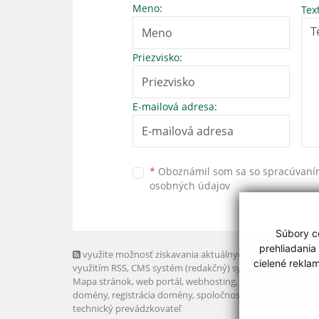
Meno:
Tex
Priezvisko:
E-mailová adresa:
*
Oboznámil som sa so
spracúvan
osobných údajov
Súbory co
prehliadania
využite možnosť získavania aktuálnych informácií s
cielené rekla
využitím RSS
, CMS systém (redakčný) systém ECHELON 2,
Mapa stránok
,
web portál
,
webhosting
,
webex.digital, s.r.o
domény
,
registrácia domény
,
spoločnosť webex.digital, s.r.
technický prevádzkovateľ