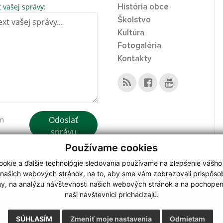
t vašej správy:
História obce
Školstvo
Kultúra
Fotogaléria
Kontakty
Odoslať
ím
správu
Používame cookies
okie a ďalšie technológie sledovania používame na zlepšenie vášho
 našich webových stránok, na to, aby sme vám zobrazovali prispôs
my, na analýzu návštevnosti našich webových stránok a na pochopeni
webdesign
|
naši návštevníci prichádzajú.
.
,
o.
,
SÚHLASÍM
Zmeniť moje nastavenia
Odmietam