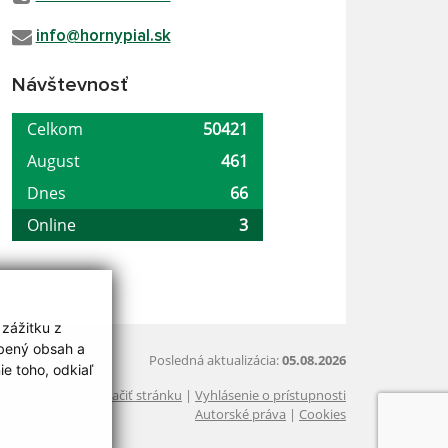
info@hornypial.sk
Návštevnosť
 zážitku z
obený obsah a
Posledná aktualizácia:
05.08.2026
e toho, odkiaľ
Vytlačiť stránku
|
Vyhlásenie o prístupnosti
Autorské práva
|
Cookies