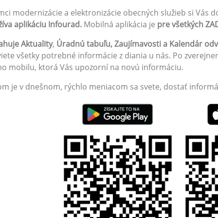
mci modernizácie a elektronizácie obecných služieb si Vás d
íva aplikáciu Infourad.
Mobilná aplikácia je
pre všetkých Z
huje Aktuality
,
Úradnú tabuľu, Zaujímavosti a Kalendár od
iete všetky potrebné informácie z diania u nás. Po zverejne
o mobilu, ktorá Vás upozorní na novú informáciu.
om je v dnešnom, rýchlo meniacom sa svete, dostať informác