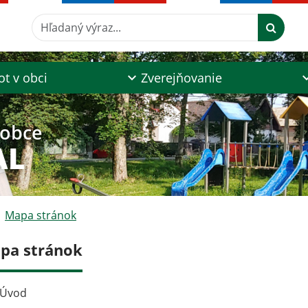
Hľadaný výraz...
ot v obci
Zverejňovanie
 obce
AL
Mapa stránok
pa stránok
Úvod