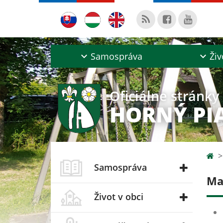
Samospráva
Živ
Oficiálne stránky
HORNÝ PI
Samospráva
Ma
Život v obci