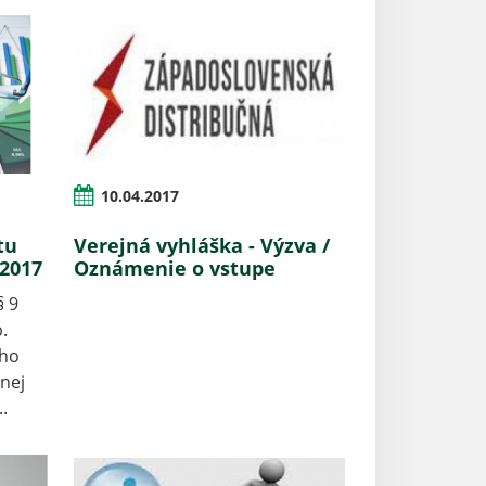
10.04.2017
tu
Verejná vyhláška - Výzva /
 2017
Oznámenie o vstupe
§ 9
.
ého
nej
.