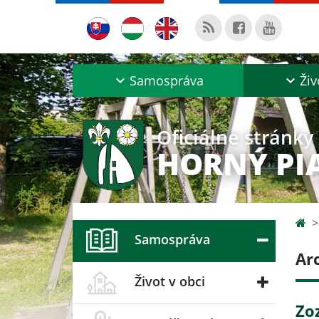
Samospráva
Živ
Oficiálne stránky
HORNÝ PI
Samospráva
Ar
Život v obci
Zo