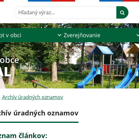
Hľadaný výraz...
ot v obci
Zverejňovanie
 obce
AL
Archív úradných oznamov
chív úradných oznamov
znam článkov: