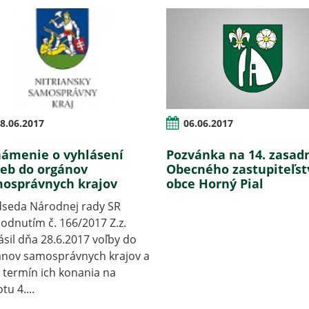
8.06.2017
06.06.2017
ámenie o vyhlásení
Pozvánka na 14. zasad
ieb do orgánov
Obecného zastupiteľst
osprávnych krajov
obce Horný Pial
dseda Národnej rady SR
odnutím č. 166/2017 Z.z.
ásil dňa 28.6.2017 voľby do
ánov samosprávnych krajov a
l termín ich konania na
tu 4....