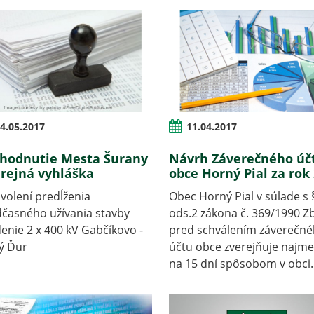
4.05.2017
11.04.2017
hodnutie Mesta Šurany
Návrh Záverečného úč
erejná vyhláška
obce Horný Pial za rok
volení predĺženia
Obec Horný Pial v súlade s 
časného užívania stavby
ods.2 zákona č. 369/1990 Zb
enie 2 x 400 kV Gabčíkovo -
pred schválením záverečn
ý Ďur
účtu obce zverejňuje najme
na 15 dní spôsobom v obci..