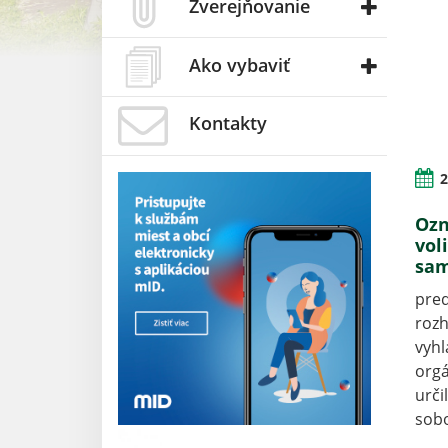
Zverejňovanie
Ako vybaviť
Kontakty
2
Ozn
vol
sam
pre
rozh
vyhl
org
urči
sobo