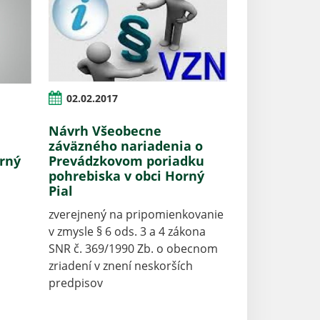
02.02.2017
Návrh Všeobecne
záväzného nariadenia o
orný
Prevádzkovom poriadku
pohrebiska v obci Horný
Pial
zverejnený na pripomienkovanie
v zmysle § 6 ods. 3 a 4 zákona
SNR č. 369/1990 Zb. o obecnom
zriadení v znení neskorších
predpisov