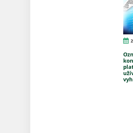
2
Ozn
kon
pla
uží
vyh