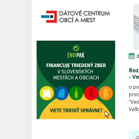
2
Roz
- V
o po
pred
"Ved
Veľk