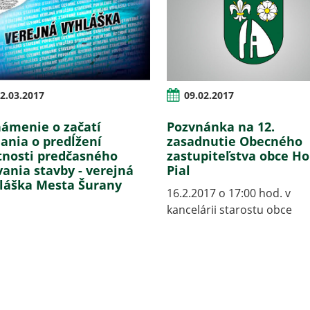
2.03.2017
09.02.2017
ámenie o začatí
Pozvnánka na 12.
ania o predĺžení
zasadnutie Obecného
tnosti predčasného
zastupiteľstva obce H
vania stavby - verejná
Pial
láška Mesta Šurany
16.2.2017 o 17:00 hod. v
kancelárii starostu obce