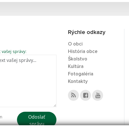
Rýchle odkazy
O obci
t vašej správy:
História obce
Školstvo
Kultúra
Fotogaléria
Kontakty
Odoslať
ím
správu