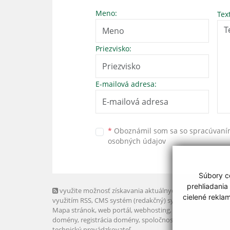
Meno:
Tex
Priezvisko:
E-mailová adresa:
*
Oboznámil som sa so
spracúvan
osobných údajov
Súbory co
prehliadania
využite možnosť získavania aktuálnych informácií s
cielené rekla
využitím RSS
, CMS systém (redakčný) systém ECHELON 2,
Mapa stránok
,
web portál
,
webhosting
,
webex.digital, s.r.o
domény
,
registrácia domény
,
spoločnosť webex.digital, s.r.
technický prevádzkovateľ