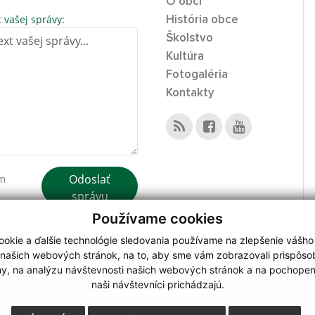
O obci
t vašej správy:
História obce
Školstvo
Kultúra
Fotogaléria
Kontakty
Odoslať
ím
správu
Používame cookies
okie a ďalšie technológie sledovania používame na zlepšenie vášho
 našich webových stránok, na to, aby sme vám zobrazovali prispôs
my, na analýzu návštevnosti našich webových stránok a na pochopeni
webdesign
|
naši návštevníci prichádzajú.
.
,
o.
,