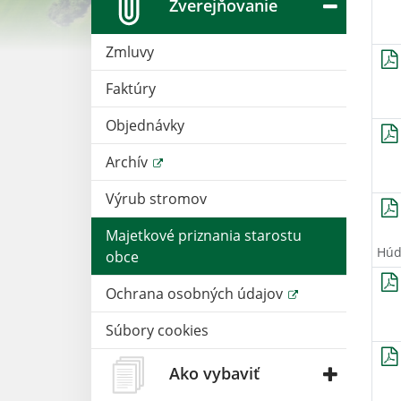
Zverejňovanie
Zmluvy
Faktúry
Objednávky
Archív
Výrub stromov
Majetkové priznania starostu
Húdi
obce
Ochrana osobných údajov
Súbory cookies
Ako vybaviť