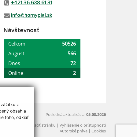
+421 36 638 61 31
info@hornypial.sk
Návštevnosť
 zážitku z
obený obsah a
Posledná aktualizácia:
05.08.2026
e toho, odkiaľ
Vytlačiť stránku
|
Vyhlásenie o prístupnosti
Autorské práva
|
Cookies