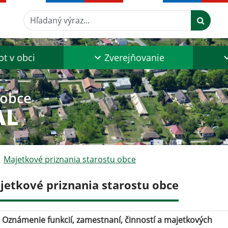
Hľadaný výraz...
ot v obci
Zverejňovanie
 obce
AL
Majetkové priznania starostu obce
jetkové priznania starostu obce
Oznámenie funkcií, zamestnaní, činností a majetkových