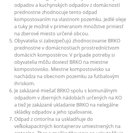
odpadov a kuchynských odpadov z domácností
prednostne zhodnocuje tento odpad
kompostovaním na vlastnom pozemku. Jedlé oleje
a tuky je možné v primeranom množstve priniesť
na zberové miesto určené obcou.
Obyvatelia si zabezpečujú zhodnocovanie BRKO
prednostne v domácnostiach prostredníctvom
domácich kompostérov. V prípade potreby si
obyvatelia môžu doviesť BRKO na miestne
kompostovisko. Miestne kompostovisko sa
nachádza na obecnom pozemku za futbalovým
ihriskom.
Je zakázané miešať BRKO spolu s komunálnym
odpadom v zberných nádobách určených na KO
a tiež je zakázané ukladanie BRKO na nelegálne
skládky odpadov a jeho spaľovanie.
Odpad z cintorína sa uskladňuje do
veľkokapacitných kontajnerov umiestnených na