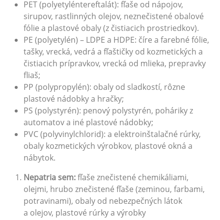
PET (polyetyléntereftalát): fľaše od nápojov,
sirupov, rastlinných olejov, neznečistené obalové
fólie a plastové obaly (z čistiacich prostriedkov).
PE (polyetylén) – LDPE a HDPE: číre a farebné fólie,
tašky, vrecká, vedrá a fľaštičky od kozmetických a
čistiacich prípravkov, vrecká od mlieka, prepravky
fliaš;
PP (polypropylén): obaly od sladkostí, rôzne
plastové nádobky a hračky;
PS (polystyrén): penový polystyrén, poháriky z
automatov a iné plastové nádobky;
PVC (polyvinylchlorid): a elektroinštalačné rúrky,
obaly kozmetických výrobkov, plastové okná a
nábytok.
Nepatria sem:
fľaše znečistené chemikáliami,
olejmi, hrubo znečistené fľaše (zeminou, farbami,
potravinami), obaly od nebezpečných látok
a olejov, plastové rúrky a výrobky