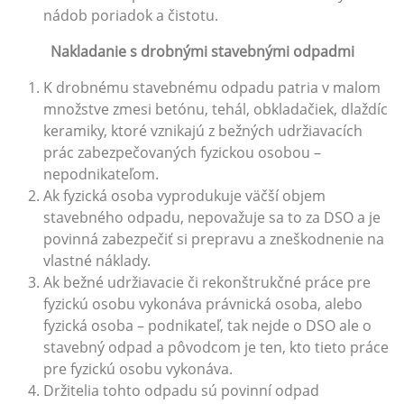
nádob poriadok a čistotu.
Nakladanie s drobnými stavebnými odpadmi
K drobnému stavebnému odpadu patria v malom
množstve zmesi betónu, tehál, obkladačiek, dlaždíc
keramiky, ktoré vznikajú z bežných udržiavacích
prác zabezpečovaných fyzickou osobou –
nepodnikateľom.
Ak fyzická osoba vyprodukuje väčší objem
stavebného odpadu, nepovažuje sa to za DSO a je
povinná zabezpečiť si prepravu a zneškodnenie na
vlastné náklady.
Ak bežné udržiavacie či rekonštrukčné práce pre
fyzickú osobu vykonáva právnická osoba, alebo
fyzická osoba – podnikateľ, tak nejde o DSO ale o
stavebný odpad a pôvodcom je ten, kto tieto práce
pre fyzickú osobu vykonáva.
Držitelia tohto odpadu sú povinní odpad