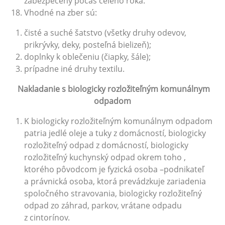
zabezpečený počas celého roka.
Vhodné na zber sú:
čisté a suché šatstvo (všetky druhy odevov,
prikrývky, deky, posteľná bielizeň);
doplnky k oblečeniu (čiapky, šále);
prípadne iné druhy textilu.
Nakladanie s biologicky rozložiteľným komunálnym
odpadom
K biologicky rozložiteľným komunálnym odpadom
patria jedlé oleje a tuky z domácností, biologicky
rozložiteľný odpad z domácností, biologicky
rozložiteľný kuchynský odpad okrem toho ,
ktorého pôvodcom je fyzická osoba –podnikateľ
a právnická osoba, ktorá prevádzkuje zariadenia
spoločného stravovania, biologicky rozložiteľný
odpad zo záhrad, parkov, vrátane odpadu
z cintorínov.