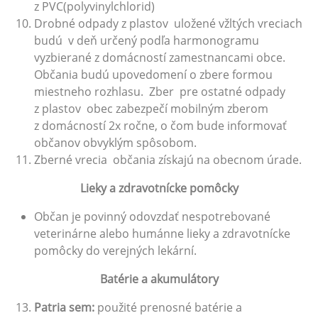
z PVC(polyvinylchlorid)
Drobné odpady z plastov uložené vžltých vreciach
budú v deň určený podľa harmonogramu
vyzbierané z domácností zamestnancami obce.
Občania budú upovedomení o zbere formou
miestneho rozhlasu. Zber pre ostatné odpady
z plastov obec zabezpečí mobilným zberom
z domácností 2x ročne, o čom bude informovať
občanov obvyklým spôsobom.
Zberné vrecia občania získajú na obecnom úrade.
Lieky a zdravotnícke pomôcky
Občan je povinný odovzdať nespotrebované
veterinárne alebo humánne lieky a zdravotnícke
pomôcky do verejných lekární.
Batérie a akumulátory
P
a
tria sem:
použité prenosné batérie a