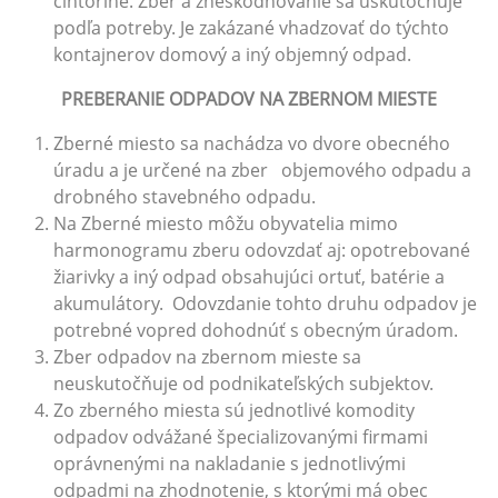
cintoríne. Zber a zneškodňovanie sa uskutočňuje
podľa potreby. Je zakázané vhadzovať do týchto
kontajnerov domový a iný objemný odpad.
PREBERANIE ODPADOV NA ZBERNOM MIESTE
Zberné miesto sa nachádza vo dvore obecného
úradu a je určené na zber objemového odpadu a
drobného stavebného odpadu.
Na Zberné miesto môžu obyvatelia mimo
harmonogramu zberu odovzdať aj: opotrebované
žiarivky a iný odpad obsahujúci ortuť, batérie a
akumulátory. Odovzdanie tohto druhu odpadov je
potrebné vopred dohodnúť s obecným úradom.
Zber odpadov na zbernom mieste sa
neuskutočňuje od podnikateľských subjektov.
Zo zberného miesta sú jednotlivé komodity
odpadov odvážané špecializovanými firmami
oprávnenými na nakladanie s jednotlivými
odpadmi na zhodnotenie, s ktorými má obec