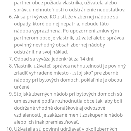
partner obce požiada vlastníka, užívateľa alebo
správcu nehnuteľnosti o odstránenie nedostatkov.
Ak sa pri vývoze KO zistí, že v zbernej nádobe sú
odpady, ktoré do nej nepatria, nebude táto
nádoba vyprázdnená. Po upozornení zmluvným
partnerom obce je vlastník, užívateľ alebo správca
povinný nevhodný obsah zbernej nádoby
odstrániť na svoj náklad.
Odpad sa vyváža jedenkrát za 14 dní.
Vlastník, užívateľ, správca nehnuteľnosti je povinný
zriadiť vyhradené miesto - „stojisko“ pre zberné
nádoby pri bytových domoch, pokiaľ nie je obcou
určené
Stojiská zberných nádob pri bytových domoch sú
umiestnené podľa rozhodnutia obce tak, aby boli
dodržané vhodné donáškové aj odvozové
vzdialenosti. Je zakázané meniť zoskupenie nádob
alebo ich inak premiestňovať.
Užívatelia sú povinní udržiavať v okolí zberných