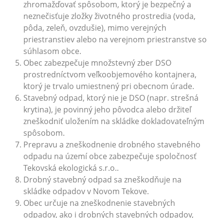
zhromažďovať spôsobom, ktorý je bezpečný a
neznečisťuje zložky životného prostredia (voda,
pôda, zeleň, ovzdušie), mimo verejných
priestranstiev alebo na verejnom priestranstve so
súhlasom obce.
Obec zabezpečuje množstevný zber DSO
prostredníctvom veľkoobjemového kontajnera,
ktorý je trvalo umiestnený pri obecnom úrade.
Stavebný odpad, ktorý nie je DSO (napr. strešná
krytina), je povinný jeho pôvodca alebo držiteľ
zneškodniť uložením na skládke dokladovateľným
spôsobom.
Prepravu a zneškodnenie drobného stavebného
odpadu na území obce zabezpečuje spoločnosť
Tekovská ekologická s.r.o..
Drobný stavebný odpad sa zneškodňuje na
skládke odpadov v Novom Tekove.
Obec určuje na zneškodnenie stavebných
odpadov, ako i drobných stavebných odpadov,