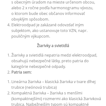
s obecným úradom na mieste určenom obcou,
alebo 2 x ročne podľa harmonogramu vývozu,
o ktorom bude obec občanov informovať
obvyklým spôsobom.
Elektroodpad je zakázané odovzdať iným
subjektom, ako ustanovuje toto VZN, napr.
pouličným výkupcom.
Žiarivky a svietidlá
Žiarivky a svietidlá nepatria medzi elektroodpad,
obsahujú nebezpečné látky, preto patria do
kategórie nebezpečné odpady.
P
a
tria sem:
Lineárna žiarivka – klasická žiarivka v tvare dlhej
trubice (neónová trubica)
Kompaktná žiarivka – žiarivka s menšími
(kompaktnejšími) rozmermi ako klasická žiarivková
trubica. Najbežnejším typom sú kompaktné