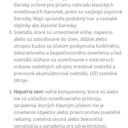
žiarivky určené pre priamu náhradu klasických
osvetľovacích žiaroviek, preto sa nazývajú úsporné
žiarovky. Majú spravidla podobný tvar a rovnaké
objímky ako klasické žiarovky;
Svietidlá, ktoré sú umiestnené voľne, napevno
alebo sú zabudované do stien, dlážok alebo
stropov budov za účelom poskytnutia funkčného,
dekoratívneho a bezpečnostného osvetlenia a tiež
svietidlá slúžiace na osvetľovanie v exteriéroch
vrátane svetelných zdrojov, vreckové svietidlá a
prenosné akumulátorové svietidlá, LED svetelné
zdroje.
Nepatria sem:
voľné komponenty, ktoré sú alebo
nie sú súčasťou osvetľovacieho prístroja,
zariadenia, ktorých hlavným účelom nie je
osvetlenie objektov alebo priestranstiev (svetelné
reklamy, svetelná cestná alebo železničná
signalizácia a zariadenia pre zdravotníctvo),