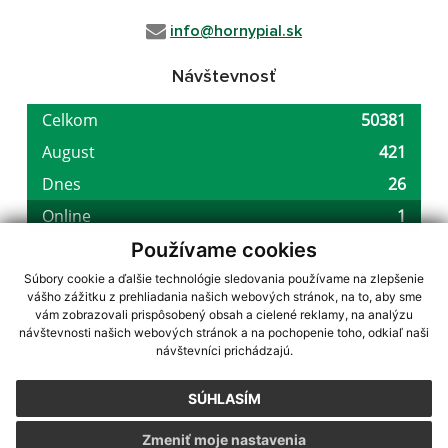
info@hornypial.sk
Návštevnosť
Používame cookies
Súbory cookie a ďalšie technológie sledovania používame na zlepšenie
vášho zážitku z prehliadania našich webových stránok, na to, aby sme
využite možnosť získavania aktuálnych informácií s využitím RSS
,
vám zobrazovali prispôsobený obsah a cielené reklamy, na analýzu
CMS systém (redakčný) systém ECHELON 2,
Mapa stránok
,
web portál
,
návštevnosti našich webových stránok a na pochopenie toho, odkiaľ naši
návštevníci prichádzajú.
webhosting
,
webex.digital, s.r.o.
,
domény
,
registrácia domény
,
spoločnosť webex.digital, s.r.o.
,
technický prevádzkovateľ
SÚHLASÍM
Posledná aktualizácia:
05.08.2026
Zmeniť moje nastavenia