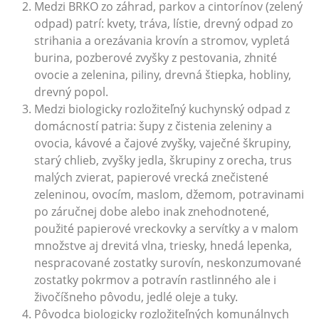
Medzi BRKO zo záhrad, parkov a cintorínov (zelený
odpad) patrí: kvety, tráva, lístie, drevný odpad zo
strihania a orezávania krovín a stromov, vypletá
burina, pozberové zvyšky z pestovania, zhnité
ovocie a zelenina, piliny, drevná štiepka, hobliny,
drevný popol.
Medzi biologicky rozložiteľný kuchynský odpad z
domácností patria: šupy z čistenia zeleniny a
ovocia, kávové a čajové zvyšky, vaječné škrupiny,
starý chlieb, zvyšky jedla, škrupiny z orecha, trus
malých zvierat, papierové vrecká znečistené
zeleninou, ovocím, maslom, džemom, potravinami
po záručnej dobe alebo inak znehodnotené,
použité papierové vreckovky a servítky a v malom
množstve aj drevitá vlna, triesky, hnedá lepenka,
nespracované zostatky surovín, neskonzumované
zostatky pokrmov a potravín rastlinného ale i
živočíšneho pôvodu, jedlé oleje a tuky.
Pôvodca biologicky rozložiteľných komunálnych