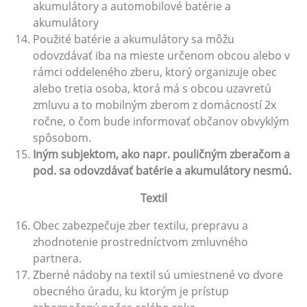
akumulátory a automobilové batérie a
akumulátory
Použité batérie a akumulátory sa môžu
odovzdávať iba na mieste určenom obcou alebo v
rámci oddeleného zberu, ktorý organizuje obec
alebo tretia osoba, ktorá má s obcou uzavretú
zmluvu a to mobilným zberom z domácností 2x
ročne, o čom bude informovať občanov obvyklým
spôsobom.
Iným subjektom, ako napr. pouličným zberačom a
pod. sa odovzdávať batérie a akumulátory nesmú.
Textil
Obec zabezpečuje zber textilu, prepravu a
zhodnotenie prostredníctvom zmluvného
partnera.
Zberné nádoby na textil sú umiestnené vo dvore
obecného úradu, ku ktorým je prístup