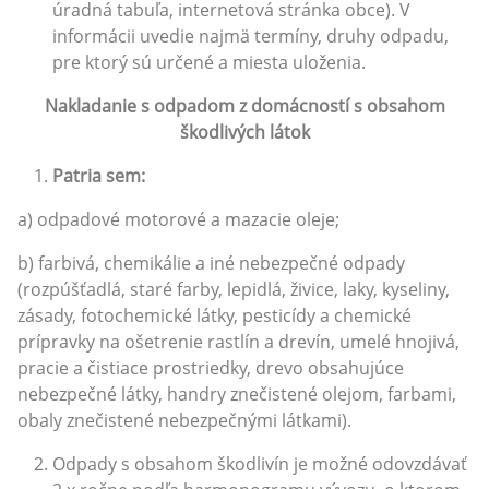
úradná tabuľa, internetová stránka obce). V
informácii uvedie najmä termíny, druhy odpadu,
pre ktorý sú určené a miesta uloženia.
Nakladanie s odpadom z domácností s obsahom
škodlivých látok
Patria sem:
a) odpadové motorové a mazacie oleje;
b) farbivá, chemikálie a iné nebezpečné odpady
(rozpúšťadlá, staré farby, lepidlá, živice, laky, kyseliny,
zásady, fotochemické látky, pesticídy a chemické
prípravky na ošetrenie rastlín a drevín, umelé hnojivá,
pracie a čistiace prostriedky, drevo obsahujúce
nebezpečné látky, handry znečistené olejom, farbami,
obaly znečistené nebezpečnými látkami).
Odpady s obsahom škodlivín je možné odovzdávať