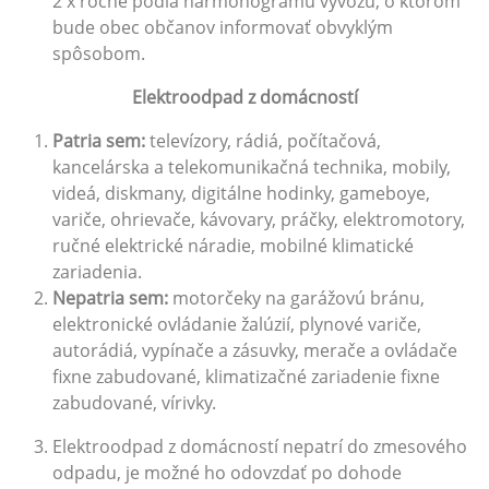
2 x ročne podľa harmonogramu vývozu, o ktorom
bude obec občanov informovať obvyklým
spôsobom.
Elektroodpad z domácností
P
a
tria sem:
televízory, rádiá, počítačová,
kancelárska a telekomunikačná technika, mobily,
videá, diskmany, digitálne hodinky, gameboye,
variče, ohrievače, kávovary, práčky, elektromotory,
ručné elektrické náradie, mobilné klimatické
zariadenia.
Nepatria sem:
motorčeky na garážovú bránu,
elektronické ovládanie žalúzií, plynové variče,
autorádiá, vypínače a zásuvky, merače a ovládače
fixne zabudované, klimatizačné zariadenie fixne
zabudované, vírivky.
Elektroodpad z domácností nepatrí do zmesového
odpadu, je možné ho odovzdať po dohode