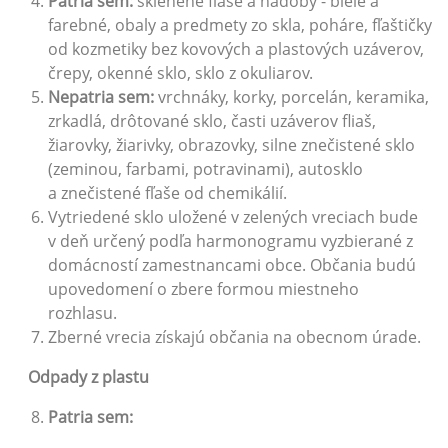
P
a
tria sem:
sklenené fľaše a nádoby - biele a
farebné, obaly a predmety zo skla, poháre, fľaštičky
od kozmetiky bez kovových a plastových uzáverov,
črepy, okenné sklo, sklo z okuliarov.
Nepatria sem:
vrchnáky, korky, porcelán, keramika,
zrkadlá, drôtované sklo, časti uzáverov fliaš,
žiarovky, žiarivky, obrazovky, silne znečistené sklo
(zeminou, farbami, potravinami), autosklo
a znečistené fľaše od chemikálií.
Vytriedené sklo uložené v zelených vreciach bude
v deň určený podľa harmonogramu vyzbierané z
domácností zamestnancami obce. Občania budú
upovedomení o zbere formou miestneho
rozhlasu.
Zberné vrecia získajú občania na obecnom úrade.
Odpady z plastu
P
a
tria sem: