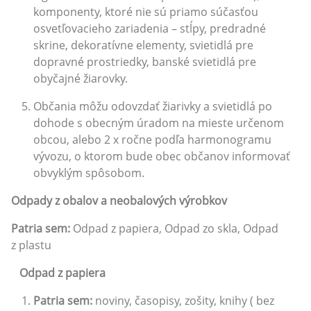
komponenty, ktoré nie sú priamo súčasťou
osvetľovacieho zariadenia – stĺpy, predradné
skrine, dekoratívne elementy, svietidlá pre
dopravné prostriedky, banské svietidlá pre
obyčajné žiarovky.
Občania môžu odovzdať žiarivky a svietidlá po
dohode s obecným úradom na mieste určenom
obcou, alebo 2 x ročne podľa harmonogramu
vývozu, o ktorom bude obec občanov informovať
obvyklým spôsobom.
Odpady z obalov a neobalových výrobkov
Patria sem:
Odpad z papiera, Odpad zo skla, Odpad
z plastu
Odpad z papiera
P
a
tria sem:
noviny, časopisy, zošity, knihy ( bez