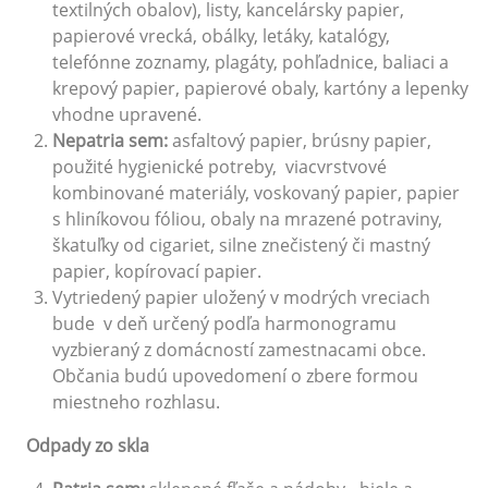
textilných obalov), listy, kancelársky papier,
papierové vrecká, obálky, letáky, katalógy,
telefónne zoznamy, plagáty, pohľadnice, baliaci a
krepový papier, papierové obaly, kartóny a lepenky
vhodne upravené.
Nepatria sem:
asfaltový papier, brúsny papier,
použité hygienické potreby, viacvrstvové
kombinované materiály, voskovaný papier, papier
s hliníkovou fóliou, obaly na mrazené potraviny,
škatuľky od cigariet, silne znečistený či mastný
papier, kopírovací papier.
Vytriedený papier uložený v modrých vreciach
bude v deň určený podľa harmonogramu
vyzbieraný z domácností zamestnacami obce.
Občania budú upovedomení o zbere formou
miestneho rozhlasu.
Odpady zo skla