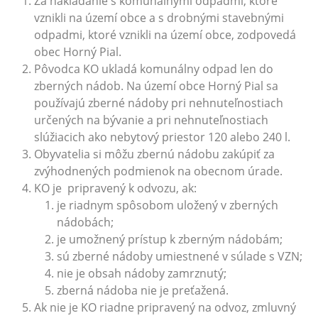
Za nakladanie s komunálnymi odpadmi, ktoré
vznikli na území obce a s drobnými stavebnými
odpadmi, ktoré vznikli na území obce, zodpovedá
obec Horný Pial.
Pôvodca KO ukladá komunálny odpad len do
zberných nádob. Na území obce Horný Pial sa
používajú zberné nádoby pri nehnuteľnostiach
určených na bývanie a pri nehnuteľnostiach
slúžiacich ako nebytový priestor 120 alebo 240 l.
Obyvatelia si môžu zbernú nádobu zakúpiť za
zvýhodnených podmienok na obecnom úrade.
KO je pripravený k odvozu, ak:
je riadnym spôsobom uložený v zberných
nádobách;
je umožnený prístup k zberným nádobám;
sú zberné nádoby umiestnené v súlade s VZN;
nie je obsah nádoby zamrznutý;
zberná nádoba nie je preťažená.
Ak nie je KO riadne pripravený na odvoz, zmluvný