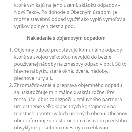
ktoré vznikajú na jeho území, skládku odpadov –
Nový Tekov. Po dohode s Obecným úradom je
možné stavebný odpad využiť ako výplň výmoľov a
výtlkov poľných ciest a pod.
Nakladanie s objemovým odpadom
Objemný odpad predstavujú komunálne odpady,
ktoré sa svojou veľkosťou nevojdú do bežne
používanej nádoby na zmesový odpad v obci. Sú to
hlavne nábytky, staré okná, dvere, nádoby,
plechové rúry a i..
Zhromažďovanie a preprava objemného odpadu
sa uskutočňuje minimálne dvakrát ročne. Pre
tento účel obec zabezpečí u zmluvného partnera
umiestnenie veľkokapacitných kontajnerov na
miestach a v intervaloch určených obcou. Občanov
obec informuje v dostatočnom časovom predstihu
obvyklým spôsobom (miestnym rozhlasom,