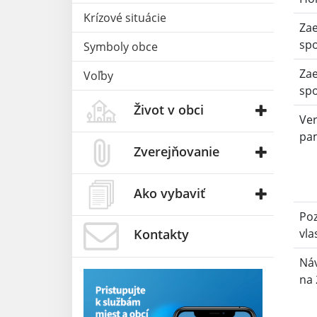
Krízové situácie
Zae
sp
Symboly obce
Zae
Voľby
sp
Život v obci
Ver
pam
Zverejňovanie
Ako vybaviť
Po
vla
Kontakty
Náv
na 