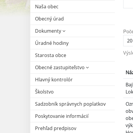
Naša obec
Obecný úrad
Dokumenty
Poče
Úradné hodiny
Výsl
Starosta obce
Obecné zastupiteľstvo
Ná
Hlavný kontrolór
Baj
Školstvo
Lok
Sadzobník správnych poplatkov
Oz
obv
Poskytovanie informácií
obe
výk
Prehľad predpisov
Hor