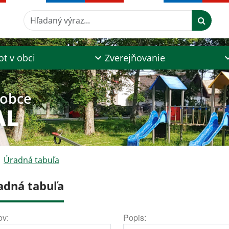
Hľadaný výraz...
ot v obci
Zverejňovanie
 obce
AL
Úradná tabuľa
adná tabuľa
ov:
Popis: