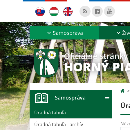
Samospráva
Živ
Oficiálne stránky
HORNÝ PI
Samospráva
Úr
Úradná tabuľa
Náz
Úradná tabuľa - archív