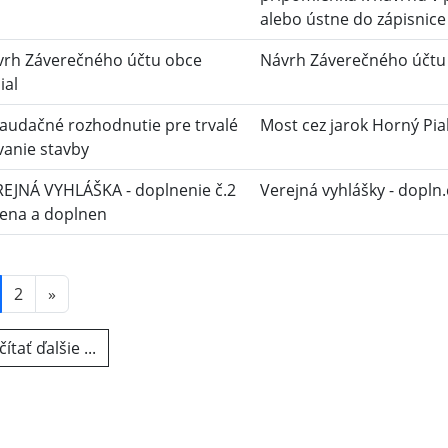
alebo ústne do zápisnice
vrh Záverečného účtu obce
Návrh Záverečného účtu o
ial
audačné rozhodnutie pre trvalé
Most cez jarok Horný Pial.
vanie stavby
EJNÁ VYHLÁŠKA - doplnenie č.2
Verejná vyhlášky - dopln.č.
ena a doplnen
2
»
ítať ďalšie ...