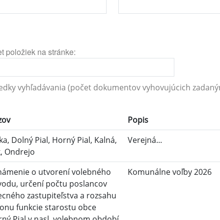
t položiek na stránke:
edky vyhľadávania (počet dokumentov vyhovujúcich zadaným
zov
Popis
ka, Dolný Pial, Horný Pial, Kalná,
Verejná...
, Ondrejo
námenie o utvorení volebného
Komunálne voľby 2026
odu, určení počtu poslancov
cného zastupiteľstva a rozsahu
onu funkcie starostu obce
ný Pial v nasl. volebnom období