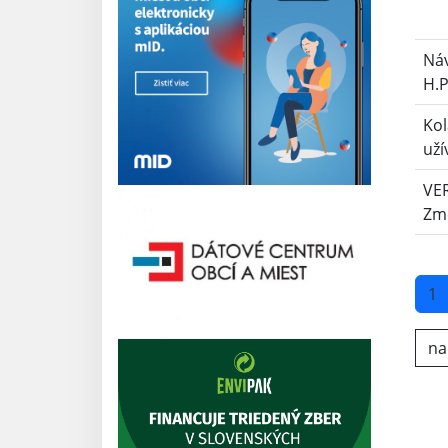
Ná
H.P
Kol
uží
VER
Zm
1
nač