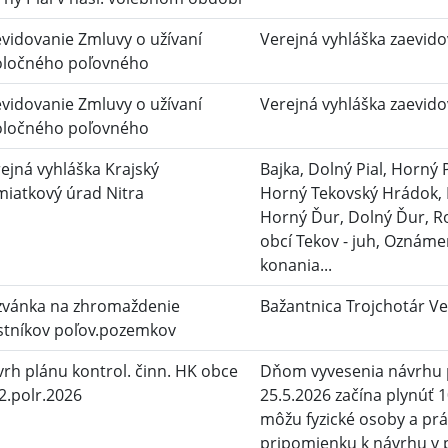
vidovanie Zmluvy o užívaní
Verejná vyhláška zaevido
oločného poľovného
vidovanie Zmluvy o užívaní
Verejná vyhláška zaevido
oločného poľovného
ejná vyhláška Krajský
Bajka, Dolný Pial, Horný 
iatkový úrad Nitra
Horný Tekovský Hrádok, 
Horný Ďur, Dolný Ďur, R
obcí Tekov - juh, Oznáme
konania...
zvánka na zhromaždenie
Bažantnica Trojchotár Veľ
stníkov poľov.pozemkov
rh plánu kontrol. činn. HK obce
Dňom vyvesenia návrhu p
2.polr.2026
25.5.2026 začína plynúť 
môžu fyzické osoby a prá
pripomienku k návrhu v 