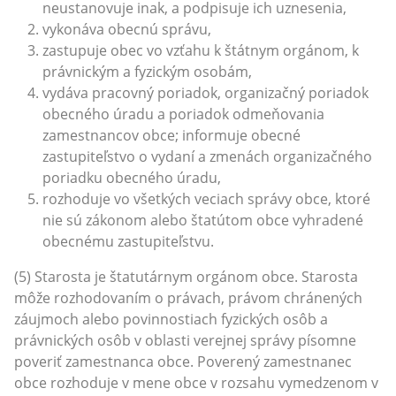
neustanovuje inak, a podpisuje ich uznesenia,
vykonáva obecnú správu,
zastupuje obec vo vzťahu k štátnym orgánom, k
právnickým a fyzickým osobám,
vydáva pracovný poriadok, organizačný poriadok
obecného úradu a poriadok odmeňovania
zamestnancov obce; informuje obecné
zastupiteľstvo o vydaní a zmenách organizačného
poriadku obecného úradu,
rozhoduje vo všetkých veciach správy obce, ktoré
nie sú zákonom alebo štatútom obce vyhradené
obecnému zastupiteľstvu.
(5) Starosta je štatutárnym orgánom obce. Starosta
môže rozhodovaním o právach, právom chránených
záujmoch alebo povinnostiach fyzických osôb a
právnických osôb v oblasti verejnej správy písomne
poveriť zamestnanca obce. Poverený zamestnanec
obce rozhoduje v mene obce v rozsahu vymedzenom v