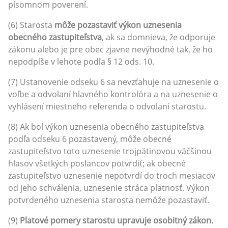
písomnom poverení.
(6) Starosta
môže pozastaviť výkon uznesenia
obecného zastupiteľstva
, ak sa domnieva, že odporuje
zákonu alebo je pre obec zjavne nevýhodné tak, že ho
nepodpíše v lehote podľa § 12 ods. 10.
(7) Ustanovenie odseku 6 sa nevzťahuje na uznesenie o
voľbe a odvolaní hlavného kontrolóra a na uznesenie o
vyhlásení miestneho referenda o odvolaní starostu.
(8) Ak bol výkon uznesenia obecného zastupiteľstva
podľa odseku 6 pozastavený, môže obecné
zastupiteľstvo toto uznesenie trojpätinovou väčšinou
hlasov všetkých poslancov potvrdiť; ak obecné
zastupiteľstvo uznesenie nepotvrdí do troch mesiacov
od jeho schválenia, uznesenie stráca platnosť. Výkon
potvrdeného uznesenia starosta nemôže pozastaviť.
(9)
Platové pomery starostu upravuje osobitný zákon.