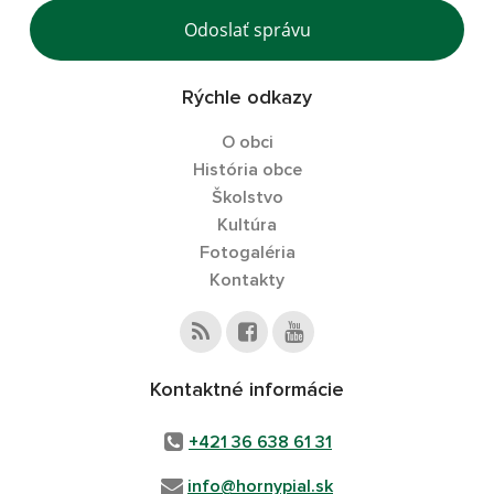
Odoslať správu
Rýchle odkazy
O obci
História obce
Školstvo
Kultúra
Fotogaléria
Kontakty
Kontaktné informácie
+421 36 638 61 31
info@hornypial.sk