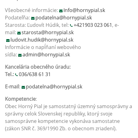
Všeobecné informácie:
Info@hornypial.sk
Podateľňa:
podatelna@hornypial.sk
Starosta: Ľudovít Húdik, tel:
+421903 023 061
, e-
mail:
starosta@hornypial.sk
ludovit.hudik@hornypial.sk
Informácie o napĺňaní webového
sídla:
admin@hornypial.sk
Kancelária obecného úradu:
Tel.:
036/638 61 31
E-mail
:
podatelna@hornypial.sk
Kompetencie
:
Obec Horný Pial je samostatný územný samosprávny a
správny celok Slovenskej republiky, ktorý svoje
samosprávne kompetencie vykonáva samostatne
(zákon SNR č. 369/1990 Zb. o obecnom zriadení).