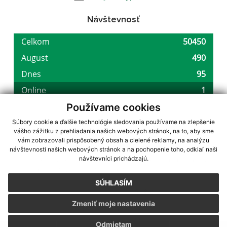
Návštevnosť
Používame cookies
Súbory cookie a ďalšie technológie sledovania používame na zlepšenie
vášho zážitku z prehliadania našich webových stránok, na to, aby sme
využite možnosť získavania aktuálnych informácií s využitím RSS
,
vám zobrazovali prispôsobený obsah a cielené reklamy, na analýzu
CMS systém (redakčný) systém ECHELON 2,
Mapa stránok
,
web portál
,
návštevnosti našich webových stránok a na pochopenie toho, odkiaľ naši
návštevníci prichádzajú.
webhosting
,
webex.digital, s.r.o.
,
domény
,
registrácia domény
,
spoločnosť webex.digital, s.r.o.
,
technický prevádzkovateľ
SÚHLASÍM
Posledná aktualizácia:
05.08.2026
Zmeniť moje nastavenia
Vytlačiť stránku
|
Vyhlásenie o prístupnosti
Autorské práva
|
Cookies
Odmietam