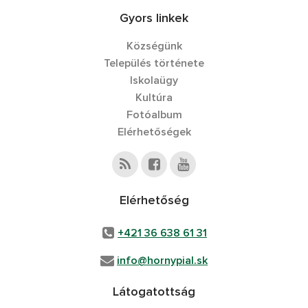
Gyors linkek
Községünk
Település története
Iskolaügy
Kultúra
Fotóalbum
Elérhetőségek
Elérhetőség
+421 36 638 61 31
info@hornypial.sk
Látogatottság