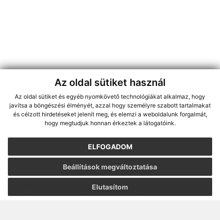
Az oldal sütiket használ
Az oldal sütiket és egyéb nyomkövető technológiákat alkalmaz, hogy
jusson a legfrissebb információkhoz az RSS csatornánkon keresztűl
,
javítsa a böngészési élményét, azzal hogy személyre szabott tartalmakat
ECHELON 2 tartalomkezelő rendszer,
Honlap térkép
,
Internetes portál
,
és célzott hirdetéseket jelenít meg, és elemzi a weboldalunk forgalmát,
hogy megtudjuk honnan érkeztek a látogatóink.
webhosting
,
webex.digital, s.r.o.
,
doménnevek
,
doménnév regisztráció
,
cég webex.digital, s.r.o.
,
műszaki üzemeltető
ELFOGADOM
A legutolsó frissítés időpontja:
05.08.2026
Beállítások megváltoztatása
Nyomtatás
|
Hozzáférési nyilatkozat
Szerzői jogok
|
Cookie-k
Elutasítom
webdesign
|