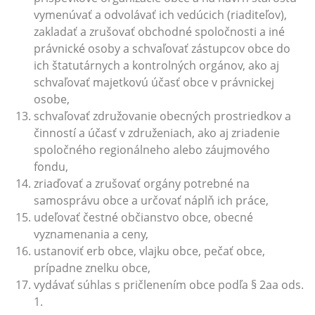
vymenúvať a odvolávať ich vedúcich (riaditeľov),
zakladať a zrušovať obchodné spoločnosti a iné
právnické osoby a schvaľovať zástupcov obce do
ich štatutárnych a kontrolných orgánov, ako aj
schvaľovať majetkovú účasť obce v právnickej
osobe,
schvaľovať združovanie obecných prostriedkov a
činností a účasť v združeniach, ako aj zriadenie
spoločného regionálneho alebo záujmového
fondu,
zriaďovať a zrušovať orgány potrebné na
samosprávu obce a určovať náplň ich práce,
udeľovať čestné občianstvo obce, obecné
vyznamenania a ceny,
ustanoviť erb obce, vlajku obce, pečať obce,
prípadne znelku obce,
vydávať súhlas s pričlenením obce podľa § 2aa ods.
1.