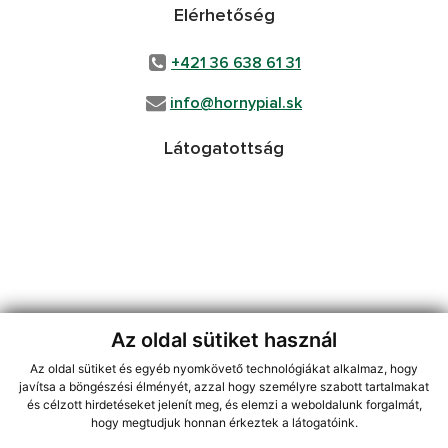
Elérhetőség
+421 36 638 61 31
info@hornypial.sk
Látogatottság
Az oldal sütiket használ
Az oldal sütiket és egyéb nyomkövető technológiákat alkalmaz, hogy
jusson a legfrissebb információkhoz az RSS csatornánkon keresztűl
,
javítsa a böngészési élményét, azzal hogy személyre szabott tartalmakat
ECHELON 2 tartalomkezelő rendszer,
Honlap térkép
,
Internetes portál
,
és célzott hirdetéseket jelenít meg, és elemzi a weboldalunk forgalmát,
hogy megtudjuk honnan érkeztek a látogatóink.
webhosting
,
webex.digital, s.r.o.
,
doménnevek
,
doménnév regisztráció
,
cég webex.digital, s.r.o.
,
műszaki üzemeltető