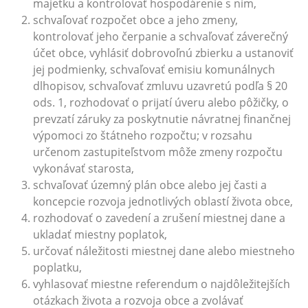
majetku a kontrolovať hospodárenie s ním,
schvaľovať rozpočet obce a jeho zmeny,
kontrolovať jeho čerpanie a schvaľovať záverečný
účet obce, vyhlásiť dobrovoľnú zbierku a ustanoviť
jej podmienky, schvaľovať emisiu komunálnych
dlhopisov, schvaľovať zmluvu uzavretú podľa § 20
ods. 1, rozhodovať o prijatí úveru alebo pôžičky, o
prevzatí záruky za poskytnutie návratnej finančnej
výpomoci zo štátneho rozpočtu; v rozsahu
určenom zastupiteľstvom môže zmeny rozpočtu
vykonávať starosta,
schvaľovať územný plán obce alebo jej časti a
koncepcie rozvoja jednotlivých oblastí života obce,
rozhodovať o zavedení a zrušení miestnej dane a
ukladať miestny poplatok,
určovať náležitosti miestnej dane alebo miestneho
poplatku,
vyhlasovať miestne referendum o najdôležitejších
otázkach života a rozvoja obce a zvolávať