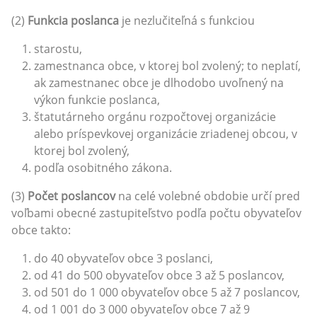
(2)
Funkcia poslanca
je nezlučiteľná s funkciou
starostu,
zamestnanca obce, v ktorej bol zvolený; to neplatí,
ak zamestnanec obce je dlhodobo uvoľnený na
výkon funkcie poslanca,
štatutárneho orgánu rozpočtovej organizácie
alebo príspevkovej organizácie zriadenej obcou, v
ktorej bol zvolený,
podľa osobitného zákona.
(3)
Počet poslancov
na celé volebné obdobie určí pred
voľbami obecné zastupiteľstvo podľa počtu obyvateľov
obce takto:
do 40 obyvateľov obce 3 poslanci,
od 41 do 500 obyvateľov obce 3 až 5 poslancov,
od 501 do 1 000 obyvateľov obce 5 až 7 poslancov,
od 1 001 do 3 000 obyvateľov obce 7 až 9