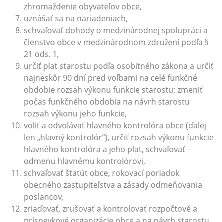
zhromaždenie obyvateľov obce,
uznášať sa na nariadeniach,
schvaľovať dohody o medzinárodnej spolupráci a
členstvo obce v medzinárodnom združení podľa §
21 ods. 1,
určiť plat starostu podľa osobitného zákona a určiť
najneskôr 90 dní pred voľbami na celé funkčné
obdobie rozsah výkonu funkcie starostu; zmeniť
počas funkčného obdobia na návrh starostu
rozsah výkonu jeho funkcie,
voliť a odvolávať hlavného kontrolóra obce (ďalej
len „hlavný kontrolór“), určiť rozsah výkonu funkcie
hlavného kontrolóra a jeho plat, schvaľovať
odmenu hlavnému kontrolórovi,
schvaľovať štatút obce, rokovací poriadok
obecného zastupiteľstva a zásady odmeňovania
poslancov,
zriaďovať, zrušovať a kontrolovať rozpočtové a
príspevkové organizácie obce a na návrh starostu