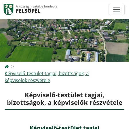
A község hivatalos honlapja
FELSŐPÉL
Képviselő-testület tagjai, bizottságok, a
képviselők részvétele
Képviselő-testület tagjai,
bizottságok, a képviselők részvétele
Képviselő-testület tagjai