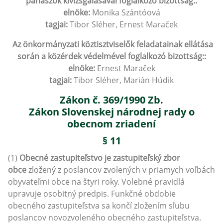
panaszok kivizsgálásával foglalkozó bizottság::
elnöke:
Monika Szántóová
tagjai:
Tibor Sléher, Ernest Maraček
Az önkormányzati köztisztviselők feladatainak ellátása
során a közérdek védelmével foglalkozó bizottság::
elnöke:
Ernest Maraček
tagjai:
Tibor Sléher, Marián Húdik
Zákon č. 369/1990 Zb.
Zákon Slovenskej národnej rady o
obecnom zriadení
§ 11
(1)
Obecné zastupiteľstvo je zastupiteľský zbor
obce
zložený z poslancov zvolených v priamych voľbách
obyvateľmi obce na štyri roky. Volebné pravidlá
upravuje osobitný predpis. Funkčné obdobie
obecného zastupiteľstva sa končí zložením sľubu
poslancov novozvoleného obecného zastupiteľstva.