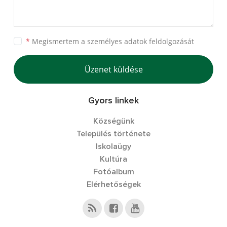
*
Megismertem a
személyes adatok feldolgozását
Üzenet küldése
Gyors linkek
Községünk
Település története
Iskolaügy
Kultúra
Fotóalbum
Elérhetőségek