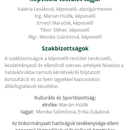
Valéria Leváková, képviselő, alpolgármester
Ing. Marian Húdik, képviselő
Ernest Maraček, képviselő
Tibor Sléher, képviselő
Mgr. Monika Szántóová, képviselő
Szakbizottságok
A szakbizottságok a képviselő-testület tanácsadó,
kezdeményező és ellenőrző szervei, amelyek feladata a
hatáskörükbe tartozó kérdésekről folytatott
konzultáció és az ilyen ügyekkel kapcsolatos
állásfoglalások készítése.
Kulturális és Sportbizottság:
elnöke:
Marián Húdik
tagjai:
Monika Szántóová, Erika Zukalová
Az önkormányzati hatóságok tevékenysége elleni