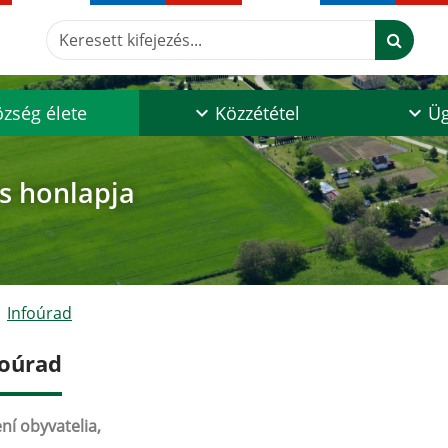
Keresett kifejezés...
zség élete
Közzététel
Üg
os honlapja
Infoúrad
foúrad
ní obyvatelia,