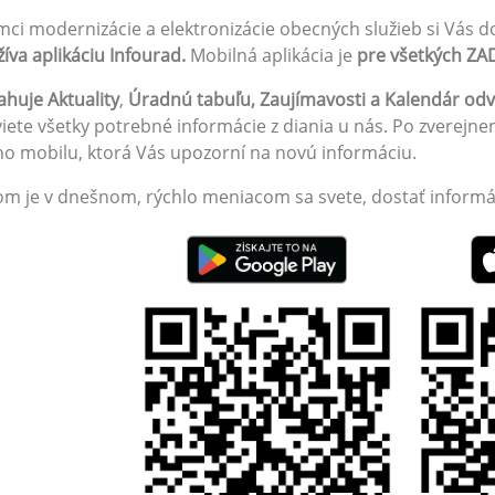
mci modernizácie a elektronizácie obecných služieb si Vás d
íva aplikáciu Infourad.
Mobilná aplikácia je
pre všetkých Z
huje Aktuality
,
Úradnú tabuľu, Zaujímavosti a Kalendár od
iete všetky potrebné informácie z diania u nás. Po zverejne
o mobilu, ktorá Vás upozorní na novú informáciu.
om je v dnešnom, rýchlo meniacom sa svete, dostať informác