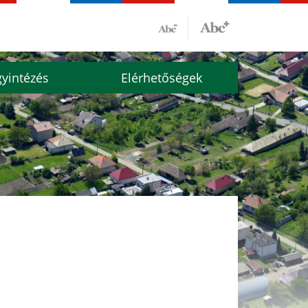
yintézés
Elérhetőségek