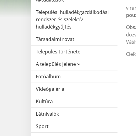
v rá
Települési hulladékgazdálkodási
použ
rendszer és szelektív
hulladékgyűjtés
Obsa
dozv
Társadalmi rovat
Vášh
Település története
Cieľ
A település jelene
Fotóalbum
Videógaléria
Kultúra
Látnivalók
Sport