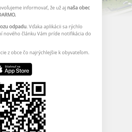
ovoľujeme informovať, že už aj
naša obec
ADARMO.
vozu odpadu
. Vďaka aplikácii sa rýchlo
ní nového článku Vám príde notifikácia do
ie z obce čo najrýchlejšie k obyvateľom.