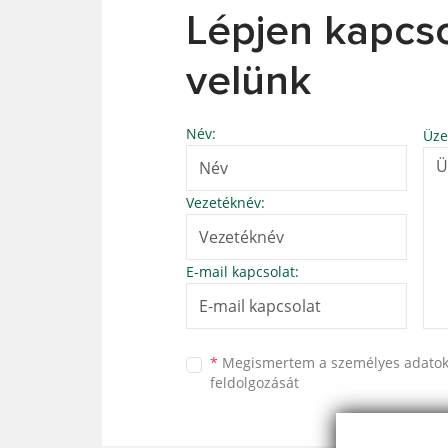
Lépjen kapcs
velünk
Név:
Üze
Vezetéknév:
E-mail kapcsolat:
*
Megismertem a
személyes adato
feldolgozását