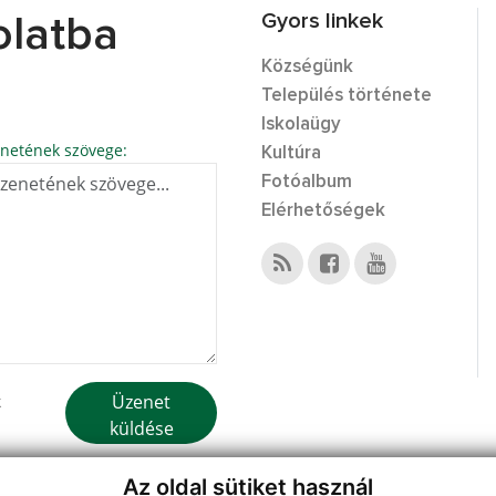
Gyors linkek
olatba
Községünk
Település története
Iskolaügy
netének szövege:
Kultúra
Fotóalbum
Elérhetőségek
Üzenet
k
küldése
Az oldal sütiket használ