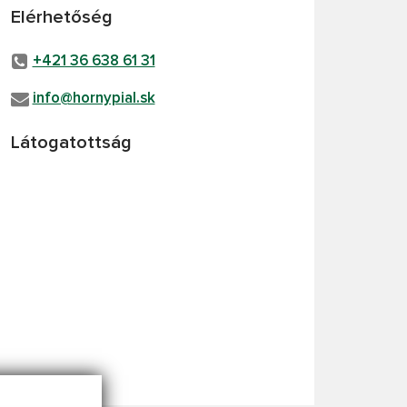
Elérhetőség
+421 36 638 61 31
info@hornypial.sk
Látogatottság