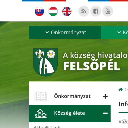
Önkormányzat
Kö
A község hivatal
FELSŐPÉL
Önkormányzat
In
Község élete
Váže
Aktualitások