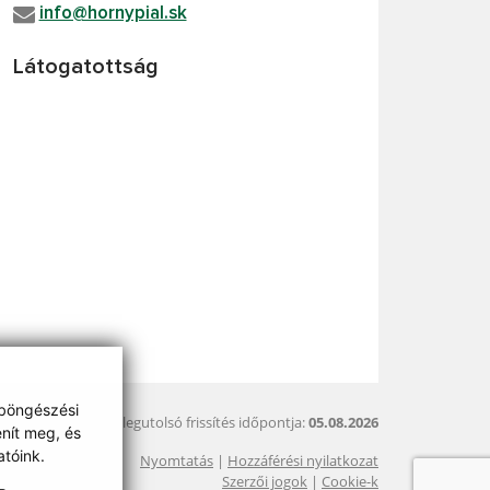
info@hornypial.sk
Látogatottság
 böngészési
A legutolsó frissítés időpontja:
05.08.2026
enít meg, és
tóink.
Nyomtatás
|
Hozzáférési nyilatkozat
Szerzői jogok
|
Cookie-k