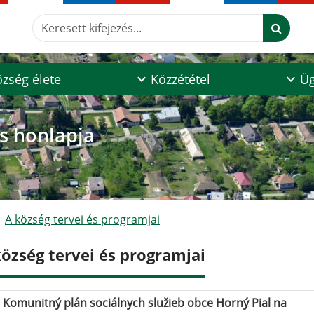
Keresett kifejezés...
zség élete
Közzététel
Üg
os honlapja
A község tervei és programjai
község tervei és programjai
Komunitný plán sociálnych služieb obce Horný Pial na