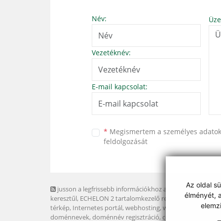
Név:
Üze
Vezetéknév:
E-mail kapcsolat:
*
Megismertem a
személyes adato
feldolgozását
Az oldal s
jusson a legfrissebb információkhoz az RSS csatornánk
élményét, a
keresztűl
, ECHELON 2 tartalomkezelő rendszer,
Honlap
elemz
térkép
,
Internetes portál
,
webhosting
,
webex.digital, s.r.o.
,
doménnevek
,
doménnév regisztráció
,
cég webex.digital,