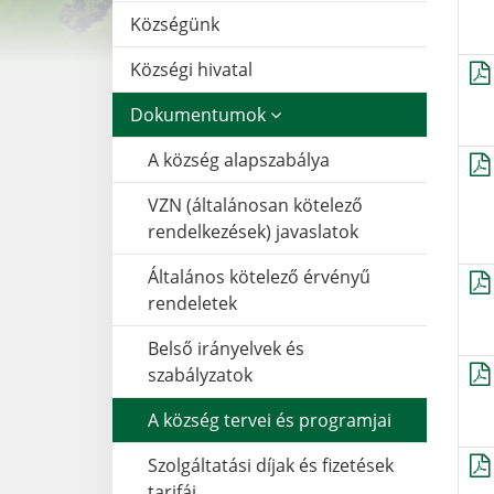
Községünk
Községi hivatal
Dokumentumok
A község alapszabálya
VZN (általánosan kötelező
rendelkezések) javaslatok
Általános kötelező érvényű
rendeletek
Belső irányelvek és
szabályzatok
A község tervei és programjai
Szolgáltatási díjak és fizetések
tarifái