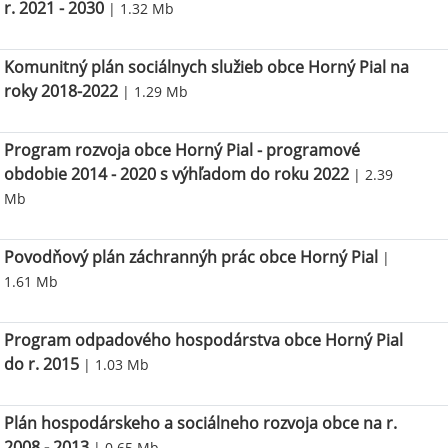
r. 2021 - 2030
| 1.32 Mb
Komunitný plán sociálnych služieb obce Horný Pial na
roky 2018-2022
| 1.29 Mb
Program rozvoja obce Horný Pial - programové
obdobie 2014 - 2020 s výhľadom do roku 2022
| 2.39
Mb
Povodňový plán záchrannýh prác obce Horný Pial
|
1.61 Mb
Program odpadového hospodárstva obce Horný Pial
do r. 2015
| 1.03 Mb
Plán hospodárskeho a sociálneho rozvoja obce na r.
2008 - 2013
| 0.65 Mb