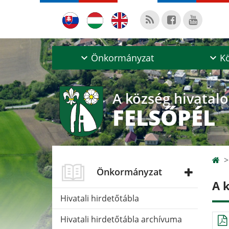
Önkormányzat
Kö
A község hivatal
FELSŐPÉL
Önkormányzat
A 
Hivatali hirdetőtábla
Hivatali hirdetőtábla archívuma