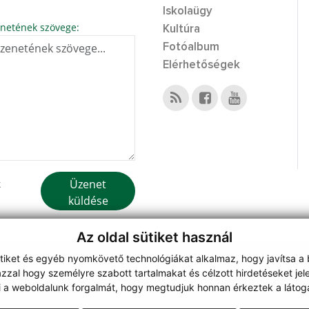
Iskolaügy
netének szövege:
Kultúra
Fotóalbum
Elérhetőségek
Üzenet
k
küldése
Az oldal sütiket használ
ütiket és egyéb nyomkövető technológiákat alkalmaz, hogy javítsa a
on
zzal hogy személyre szabott tartalmakat és célzott hirdetéseket jel
webdesign
|
i a weboldalunk forgalmát, hogy megtudjuk honnan érkeztek a látoga