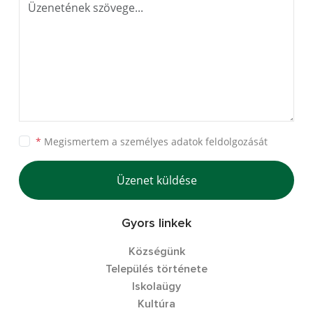
*
Megismertem a
személyes adatok feldolgozását
Üzenet küldése
Gyors linkek
Községünk
Település története
Iskolaügy
Kultúra