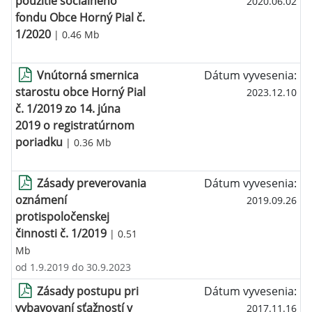
použitie sociálneho
2020.06.02
fondu Obce Horný Pial č.
1/2020
| 0.46 Mb
Vnútorná smernica
Dátum vyvesenia:
starostu obce Horný Pial
2023.12.10
č. 1/2019 zo 14. júna
2019 o registratúrnom
poriadku
| 0.36 Mb
Zásady preverovania
Dátum vyvesenia:
oznámení
2019.09.26
protispoločenskej
činnosti č. 1/2019
| 0.51
Mb
od 1.9.2019 do 30.9.2023
Zásady postupu pri
Dátum vyvesenia:
vybavovaní sťažností v
2017.11.16