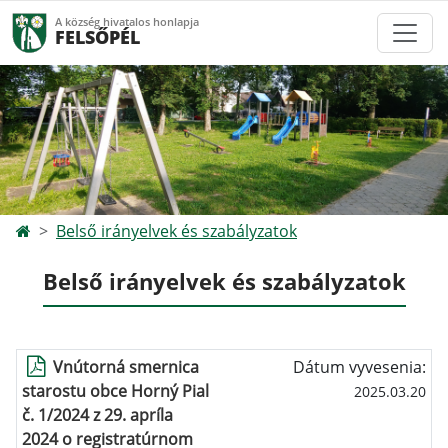
A község hivatalos honlapja
FELSŐPÉL
Belső irányelvek és szabályzatok
Belső irányelvek és szabályzatok
Vnútorná smernica
Dátum vyvesenia:
starostu obce Horný Pial
2025.03.20
č. 1/2024 z 29. apríla
2024 o registratúrnom