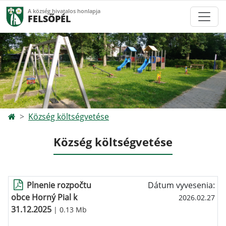
A község hivatalos honlapja
FELSŐPÉL
Község költségvetése
Község költségvetése
Plnenie rozpočtu
Dátum vyvesenia:
obce Horný Pial k
2026.02.27
31.12.2025
| 0.13 Mb