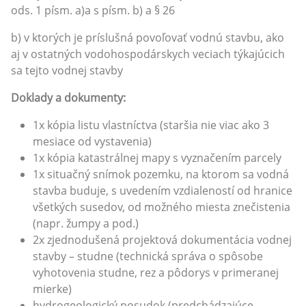
ods. 1 písm. a)a s písm. b) a § 26
b) v ktorých je príslušná povoľovať vodnú stavbu, ako
aj v ostatných vodohospodárskych veciach týkajúcich
sa tejto vodnej stavby
Doklady a dokumenty:
1x kópia listu vlastníctva (staršia nie viac ako 3
mesiace od vystavenia)
1x kópia katastrálnej mapy s vyznačením parcely
1x situačný snímok pozemku, na ktorom sa vodná
stavba buduje, s uvedením vzdialeností od hranice
všetkých susedov, od možného miesta znečistenia
(napr. žumpy a pod.)
2x zjednodušená projektová dokumentácia vodnej
stavby – studne (technická správa o spôsobe
vyhotovenia studne, rez a pôdorys v primeranej
mierke)
hydrogeologický posudok (predchádzajúce