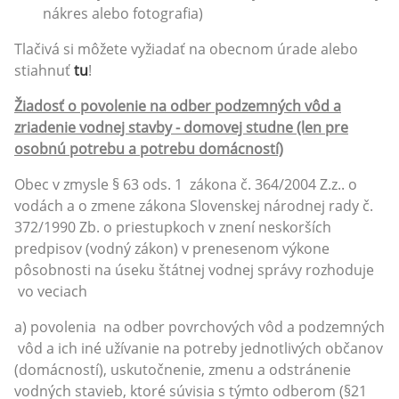
nákres alebo fotografia)
Tlačivá si môžete vyžiadať na obecnom úrade alebo
stiahnuť
tu
!
Žiadosť o povolenie na odber podzemných vôd a
zriadenie vodnej stavby - domovej studne (len pre
osobnú potrebu a potrebu domácností)
Obec v zmysle § 63 ods. 1 zákona č. 364/2004 Z.z.. o
vodách a o zmene zákona Slovenskej národnej rady č.
372/1990 Zb. o priestupkoch v znení neskorších
predpisov (vodný zákon) v prenesenom výkone
pôsobnosti na úseku štátnej vodnej správy rozhoduje
vo veciach
a) povolenia na odber povrchových vôd a podzemných
vôd a ich iné užívanie na potreby jednotlivých občanov
(domácností), uskutočnenie, zmenu a odstránenie
vodných stavieb, ktoré súvisia s týmto odberom (§21