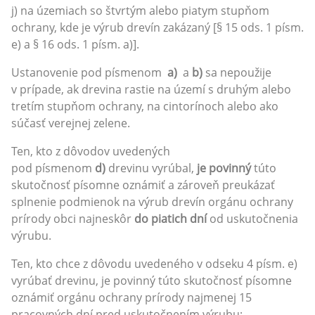
j) na územiach so štvrtým alebo piatym stupňom
ochrany, kde je výrub drevín zakázaný [§ 15 ods. 1 písm.
e) a § 16 ods. 1 písm. a)].
Ustanovenie pod písmenom
a)
a
b)
sa nepoužije
v prípade, ak drevina rastie na území s druhým alebo
tretím stupňom ochrany, na cintorínoch alebo ako
súčasť verejnej zelene.
Ten, kto z dôvodov uvedených
pod písmenom
d)
drevinu vyrúbal,
je povinný
túto
skutočnosť písomne oznámiť a zároveň preukázať
splnenie podmienok na výrub drevín orgánu ochrany
prírody obci najneskôr
do piatich dní
od uskutočnenia
výrubu.
Ten, kto chce z dôvodu uvedeného v odseku 4 písm. e)
vyrúbať drevinu, je povinný túto skutočnosť písomne
oznámiť orgánu ochrany prírody najmenej 15
pracovných dní pred uskutočnením výrubu;