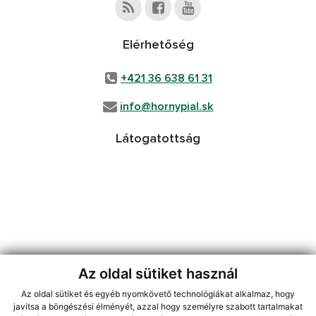
Elérhetőség
+421 36 638 61 31
info@hornypial.sk
Látogatottság
Az oldal sütiket használ
Az oldal sütiket és egyéb nyomkövető technológiákat alkalmaz, hogy
jusson a legfrissebb információkhoz az RSS csatornánkon keresztűl
,
javítsa a böngészési élményét, azzal hogy személyre szabott tartalmakat