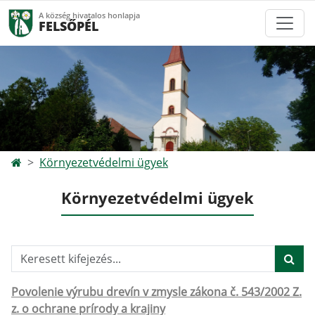
A község hivatalos honlapja
FELSŐPÉL
Környezetvédelmi ügyek
Környezetvédelmi ügyek
Keresett kifejezés...
Povolenie výrubu drevín v zmysle zákona č. 543/2002 Z.
z. o ochrane prírody a krajiny