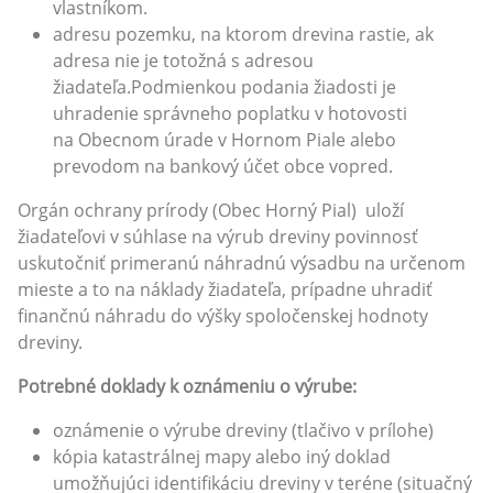
vlastníkom.
adresu pozemku, na ktorom drevina rastie, ak
adresa nie je totožná s adresou
žiadateľa.Podmienkou podania žiadosti je
uhradenie správneho poplatku v hotovosti
na Obecnom úrade v Hornom Piale alebo
prevodom na bankový účet obce vopred.
Orgán ochrany prírody (Obec Horný Pial) uloží
žiadateľovi v súhlase na výrub dreviny povinnosť
uskutočniť primeranú náhradnú výsadbu na určenom
mieste a to na náklady žiadateľa, prípadne uhradiť
finančnú náhradu do výšky spoločenskej hodnoty
dreviny.
Potrebné doklady k oznámeniu o výrube:
oznámenie o výrube dreviny (tlačivo v prílohe)
kópia katastrálnej mapy alebo iný doklad
umožňujúci identifikáciu dreviny v teréne (situačný