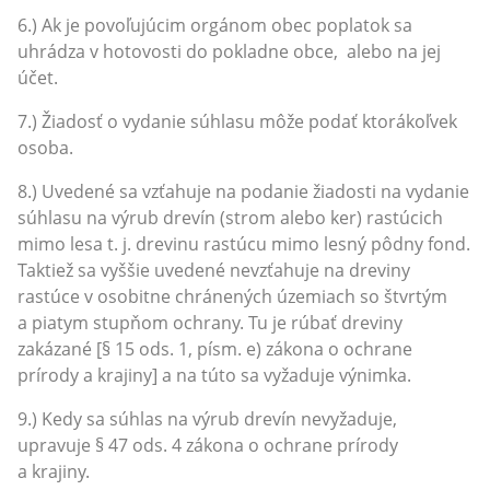
6.) Ak je povoľujúcim orgánom obec poplatok sa
uhrádza v hotovosti do pokladne obce, alebo na jej
účet.
7.) Žiadosť o vydanie súhlasu môže podať ktorákoľvek
osoba.
8.) Uvedené sa vzťahuje na podanie žiadosti na vydanie
súhlasu na výrub drevín (strom alebo ker) rastúcich
mimo lesa t. j. drevinu rastúcu mimo lesný pôdny fond.
Taktiež sa vyššie uvedené nevzťahuje na dreviny
rastúce v osobitne chránených územiach so štvrtým
a piatym stupňom ochrany. Tu je rúbať dreviny
zakázané [§ 15 ods. 1, písm. e) zákona o ochrane
prírody a krajiny] a na túto sa vyžaduje výnimka.
9.) Kedy sa súhlas na výrub drevín nevyžaduje,
upravuje § 47 ods. 4 zákona o ochrane prírody
a krajiny.