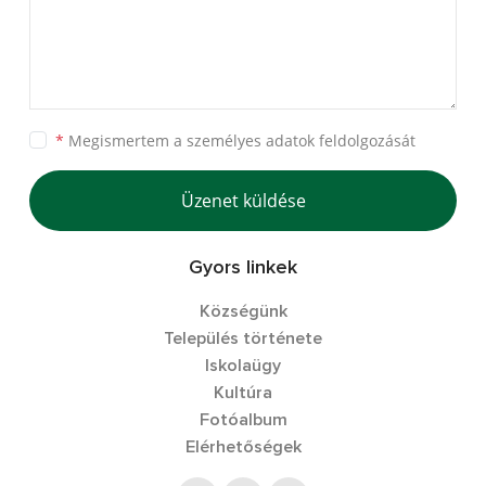
*
Megismertem a
személyes adatok feldolgozását
Üzenet küldése
Gyors linkek
Községünk
Település története
Iskolaügy
Kultúra
Fotóalbum
Elérhetőségek