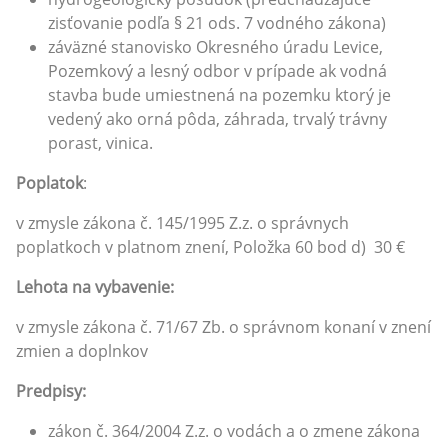
zisťovanie podľa § 21 ods. 7 vodného zákona)
záväzné stanovisko Okresného úradu Levice,
Pozemkový a lesný odbor v prípade ak vodná
stavba bude umiestnená na pozemku ktorý je
vedený ako orná pôda, záhrada, trvalý trávny
porast, vinica.
Poplatok
:
v zmysle zákona č. 145/1995 Z.z. o správnych
poplatkoch v platnom znení, Položka 60 bod d) 30 €
Lehota na vybavenie:
v zmysle zákona č. 71/67 Zb. o správnom konaní v znení
zmien a doplnkov
Predpisy:
zákon č. 364/2004 Z.z. o vodách a o zmene zákona