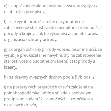
e) ak oprávnenie alebo povinnosť výrubu vyplýva z
osobitných predpisov,
f) ak je výrub preukázateľne nevyhnutný na
zabezpečenie starostlivosti o osobitne chránenú časť
prírody a krajiny a ak ho vykonáva alebo obstaráva
organizácia ochrany prírody,
g) ak orgán ochrany prírody vopred písomne určí, že
výrub je preukázateľne nevyhnutný na zabezpečenie
starostlivosti o osobitne chránenú časť prírody a
krajiny,
h) na dreviny inváznych druhov podľa § 7b ods. 2,
i) na porasty rýchlorastúcich drevín založené na
poľnohospodárskej pôde v súlade s osobitným
predpisom a plantáže vianočných stromčekov a
okrasných drevín,