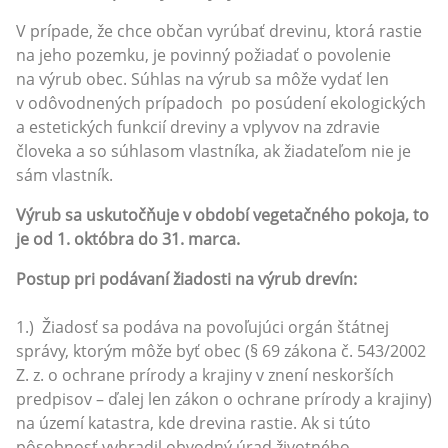
V prípade, že chce občan vyrúbať drevinu, ktorá rastie
na jeho pozemku, je povinný požiadať o povolenie
na výrub obec. Súhlas na výrub sa môže vydať len
v odôvodnených prípadoch po posúdení ekologických
a estetických funkcií dreviny a vplyvov na zdravie
človeka a so súhlasom vlastníka, ak žiadateľom nie je
sám vlastník.
Výrub sa uskutočňuje v období vegetačného pokoja, to
je od 1. októbra do 31. marca.
Postup pri podávaní žiadosti na výrub drevín:
1.) Žiadosť sa podáva na povoľujúci orgán štátnej
správy, ktorým môže byť obec (§ 69 zákona č. 543/2002
Z. z. o ochrane prírody a krajiny v znení neskorších
predpisov – ďalej len zákon o ochrane prírody a krajiny)
na území katastra, kde drevina rastie. Ak si túto
pôsobnosť vyhradil obvodný úrad životného