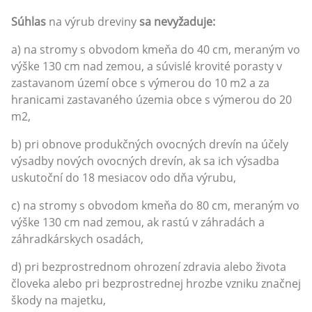
Súhlas
na výrub dreviny
sa nevyžaduje:
a) na stromy s obvodom kmeňa do 40 cm, meraným vo
výške 130 cm nad zemou, a súvislé krovité porasty v
zastavanom území obce s výmerou do 10 m2 a za
hranicami zastavaného územia obce s výmerou do 20
m2,
b) pri obnove produkčných ovocných drevín na účely
výsadby nových ovocných drevín, ak sa ich výsadba
uskutoční do 18 mesiacov odo dňa výrubu,
c) na stromy s obvodom kmeňa do 80 cm, meraným vo
výške 130 cm nad zemou, ak rastú v záhradách a
záhradkárskych osadách,
d) pri bezprostrednom ohrození zdravia alebo života
človeka alebo pri bezprostrednej hrozbe vzniku značnej
škody na majetku,