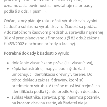
oznamovacia povinnosť sa nevzťahuje na prípady
podľa § 9 ods. 1 písm. l).
Občan, ktorý plánuje uskutočniť výrub drevín, vyplní
žiadosť o súhlas na výrub drevín. Žiadosť sa podáva
v dostatočnom časovom predstihu, spravidla najmenej
30 dní pred plánovanou činnosťou (§ 82 ods.2 zákona
č. 453/2002 o ochrane prírody a krajiny).
Potrebné doklady k žiadosti o výrub:
doloženie vlastníckeho práva (list vlastníctva),
kópia katastrálnej mapy alebo iný doklad
umožňujúci identifikáciu dreviny v teréne, Do
tohto dokladu zakresliť dreviny, ktoré sú
predmetom výrubu. V teréne musí byť zrejmá ich
identifikácia podľa týchto predložených dokladov
súhlas vlastníka, správcu, príp. nájomcu pozemku,
na ktorom drevina rastie, ak žiadateľ nie je