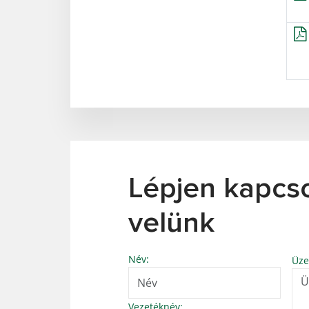
Lépjen kapcs
velünk
Név:
Üze
Vezetéknév: