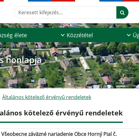
Keresett kifejezés...
zség élete
Közzététel
Üg
os honlapja
Általános kötelező érvényű rendeletek
talános kötelező érvényű rendeletek
Všeobecne záväzné nariadenie Obce Horný Pial č.