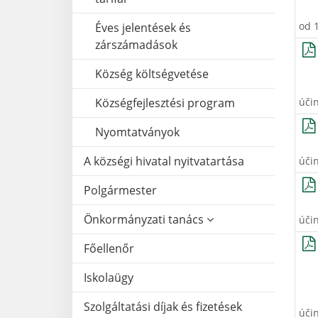
od 
Éves jelentések és
zárszámadások
Község költségvetése
Községfejlesztési program
úči
Nyomtatványok
A községi hivatal nyitvatartása
úči
Polgármester
Önkormányzati tanács
úči
Főellenőr
Iskolaügy
Szolgáltatási díjak és fizetések
úči