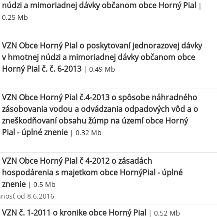
núdzi a mimoriadnej dávky občanom obce Horný Pial
|
0.25 Mb
VZN Obce Horný Pial o poskytovaní jednorazovej dávky
v hmotnej núdzi a mimoriadnej dávky občanom obce
Horný Pial č. č. 6-2013
| 0.49 Mb
VZN Obce Horný Pial č.4-2013 o spôsobe náhradného
zásobovania vodou a odvádzania odpadových vôd a o
zneškodňovaní obsahu žúmp na území obce Horný
Pial - úplné znenie
| 0.32 Mb
VZN Obce Horný Pial č 4-2012 o zásadách
hospodárenia s majetkom obce HornýPial - úplné
znenie
| 0.5 Mb
nnosť od 8.6.2016
VZN č. 1-2011 o kronike obce Horný Pial
| 0.52 Mb