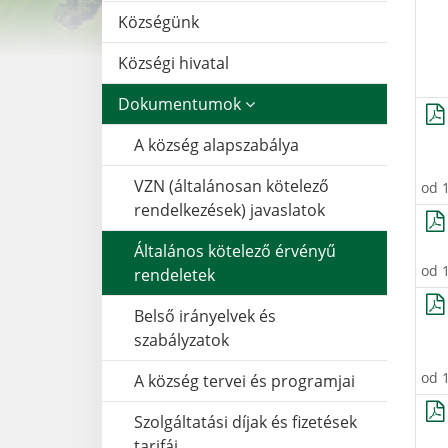
Községünk
Községi hivatal
Dokumentumok
A község alapszabálya
VZN (általánosan kötelező
od 
rendelkezések) javaslatok
Általános kötelező érvényű
od 
rendeletek
Belső irányelvek és
szabályzatok
od 
A község tervei és programjai
Szolgáltatási díjak és fizetések
tarifái