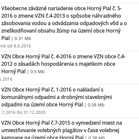
Všeobecne záväzné nariadenie obce Horný Pial č. 5-
2016 o zmene VZN č.4-2013 o spôsobe náhradného
zásobovania vodou a odvádzania odpadových vôd a o
zneškodňovaní obsahu žúmp na území obce Horný
Pial
| 0.31 Mb
nné od 8.6.2016
VZN Obce Horný Pial č. 4-2016 o zmene VZN obce č.4-
2012 o zásadách hospodárenia s majetkom obce
Horný Pial
| 0.5 Mb
6.2016
VZN Obce Horný Pial č. 1-2016 o nakladaní s
komunálnymi odpadmi a drobnými stavebnými
odpadmi na území obce Horný Pial
| 0.58 Mb
1.7.2016 do 31.12.2020
VZN Obce Horný Pial č.7-2015 o vymedzení miest na
umiestňovanie volebných plagátov v čase volebnej
kampane na území obce Horný Pial
| 0.38 Mb