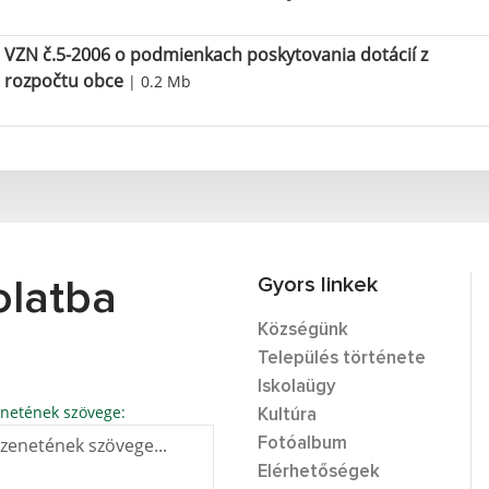
VZN č.5-2006 o podmienkach poskytovania dotácií z
rozpočtu obce
| 0.2 Mb
Gyors linkek
olatba
Községünk
Település története
Iskolaügy
netének szövege:
Kultúra
Fotóalbum
Elérhetőségek