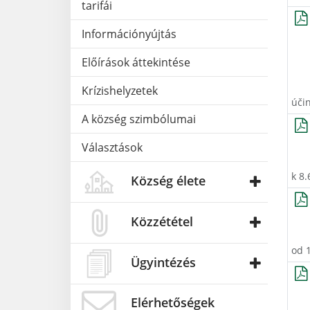
tarifái
Információnyújtás
Előírások áttekintése
Krízishelyzetek
úči
A község szimbólumai
Választások
k 8.
Község élete
Közzététel
od 
Ügyintézés
Elérhetőségek