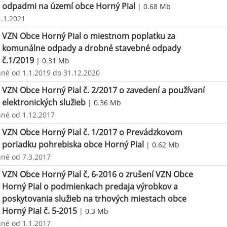
odpadmi na území obce Horný Pial
| 0.68 Mb
1.1.2021
VZN Obce Horný Pial o miestnom poplatku za
komunálne odpady a drobné stavebné odpady
č.1/2019
| 0.31 Mb
nné od 1.1.2019 do 31.12.2020
VZN Obce Horný Pial č. 2/2017 o zavedení a používaní
elektronických služieb
| 0.36 Mb
nné od 1.12.2017
VZN Obce Horný Pial č. 1/2017 o Prevádzkovom
poriadku pohrebiska obce Horný Pial
| 0.62 Mb
nné od 7.3.2017
VZN Obce Horný Pial č, 6-2016 o zrušení VZN Obce
Horný Pial o podmienkach predaja výrobkov a
poskytovania služieb na trhových miestach obce
Horný Pial č. 5-2015
| 0.3 Mb
nné od 1.1.2017