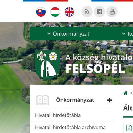
Önkormányzat
Kö
A község hivatal
FELSŐPÉL
Önkormányzat
Ál
Hivatali hirdetőtábla
Hivatali hirdetőtábla archívuma