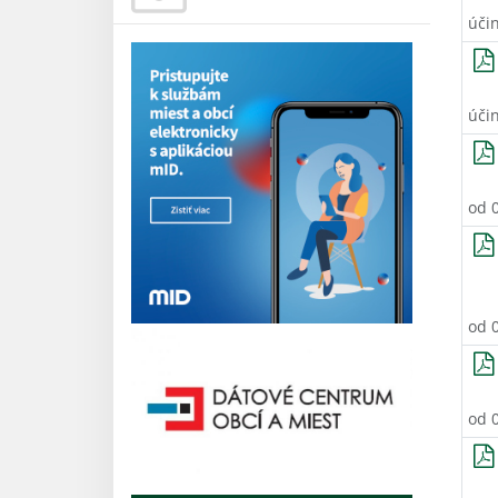
úči
úči
od 
od 
od 