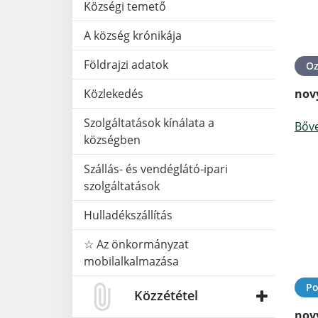
Községi temető
A község krónikája
Földrajzi adatok
O
Közlekedés
nov
Szolgáltatások kínálata a
Bőv
községben
Szállás- és vendéglátó-ipari
szolgáltatások
Hulladékszállítás
☆ Az önkormányzat
mobilalkalmazása
Po
Közzététel
nov