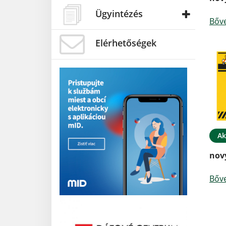
Ügyintézés
Bőv
Elérhetőségek
Ak
nov
Bőv