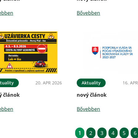
ebben
Bővebben
tuality
20. APR 2026
Aktuality
16. APR
ý článok
nový článok
ebben
Bővebben
1
2
3
4
5
6