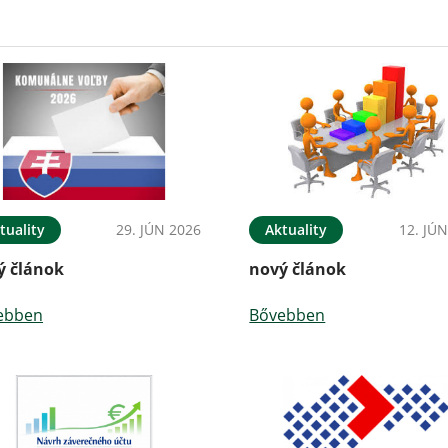
tuality
29. JÚN 2026
Aktuality
12. JÚ
ý článok
nový článok
ebben
Bővebben