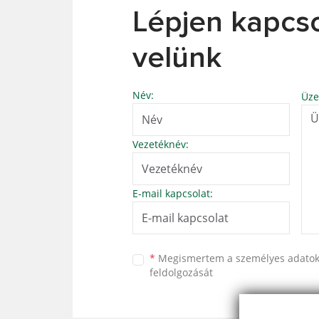
Lépjen kapcs
velünk
Név:
Üze
Vezetéknév:
E-mail kapcsolat:
*
Megismertem a
személyes adato
feldolgozását