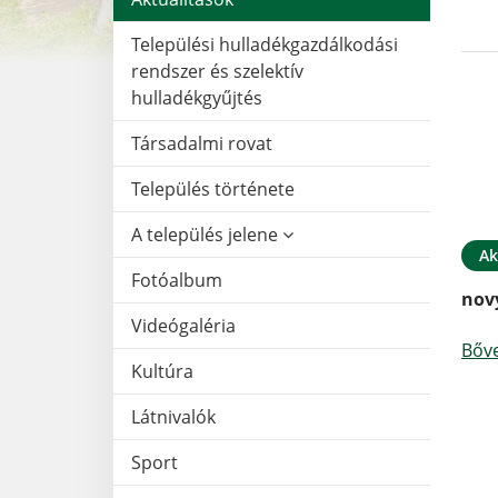
Települési hulladékgazdálkodási
rendszer és szelektív
hulladékgyűjtés
Társadalmi rovat
Település története
A település jelene
Ak
Fotóalbum
nov
Videógaléria
Bőv
Kultúra
Látnivalók
Sport