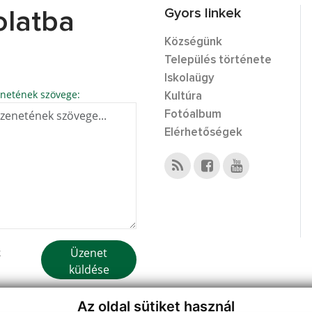
Gyors linkek
olatba
Községünk
Település története
Iskolaügy
netének szövege:
Kultúra
Fotóalbum
Elérhetőségek
Üzenet
k
küldése
Az oldal sütiket használ