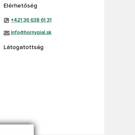
Elérhetőség
+421 36 638 61 31
info@hornypial.sk
Látogatottság