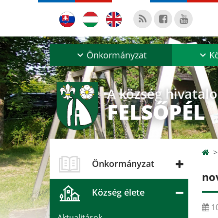
Önkormányzat
Kö
A község hivatal
FELSŐPÉL
Önkormányzat
no
Község élete
10
Aktualitások