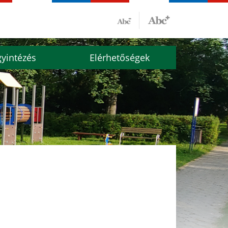
yintézés
Elérhetőségek