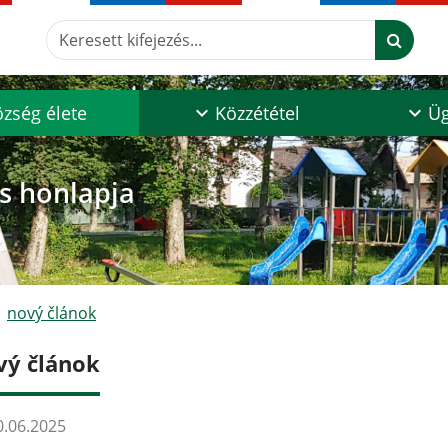
Keresett kifejezés...
zség élete
Közzététel
Üg
os honlapja
nový článok
vý článok
.06.2025