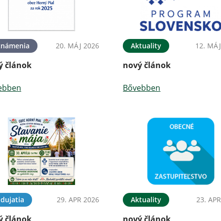
známenia
20. MÁJ 2026
Aktuality
12. MÁJ
ý článok
nový článok
ebben
Bővebben
dujatia
29. APR 2026
Aktuality
23. APR
ý článok
nový článok