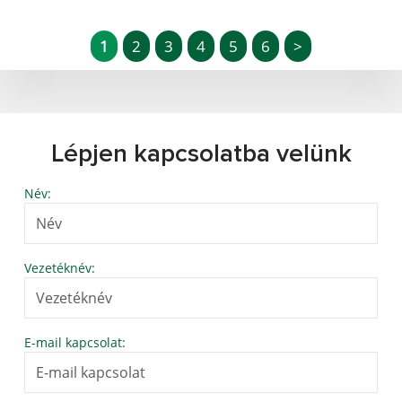
1
2
3
4
5
6
>
Lépjen kapcsolatba velünk
Név:
Vezetéknév:
E-mail kapcsolat: