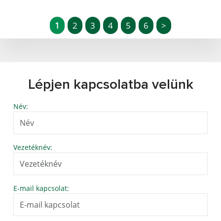
1
2
3
4
5
6
>
Lépjen kapcsolatba velünk
Név:
Vezetéknév:
E-mail kapcsolat: