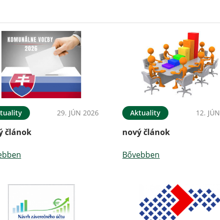
tuality
29. JÚN 2026
Aktuality
12. JÚ
ý článok
nový článok
ebben
Bővebben