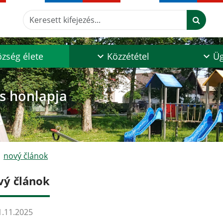
Keresett kifejezés...
zség élete
Közzététel
Üg
os honlapja
nový článok
vý článok
.11.2025