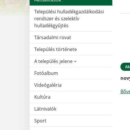
Települési hulladékgazdálkodási
rendszer és szelektív
hulladékgyűjtés
Társadalmi rovat
Település története
A település jelene
Ak
Fotóalbum
nov
Videógaléria
Bőv
Kultúra
Látnivalók
Sport