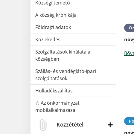
Községi temető
A község krónikája
Földrajzi adatok
O
Közlekedés
nov
Szolgáltatások kínálata a
Bőv
községben
Szállás- és vendéglátó-ipari
szolgáltatások
Hulladékszállítás
☆ Az önkormányzat
mobilalkalmazása
Po
Közzététel
nov