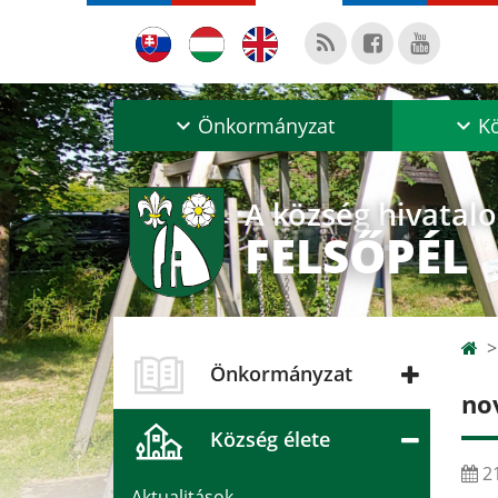
Önkormányzat
Kö
A község hivatal
FELSŐPÉL
Önkormányzat
no
Község élete
21
Aktualitások