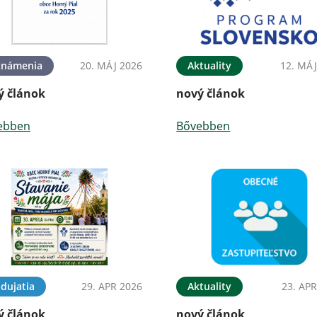
známenia
20. MÁJ 2026
Aktuality
12. MÁJ
ý článok
nový článok
ebben
Bővebben
dujatia
29. APR 2026
Aktuality
23. APR
ý článok
nový článok