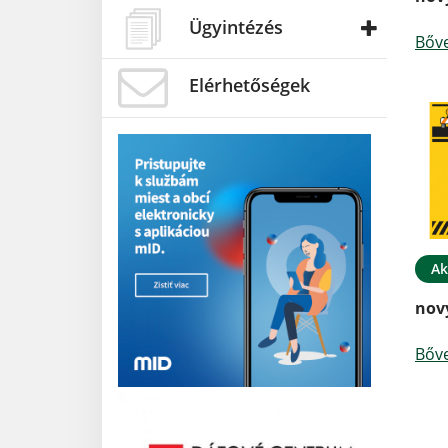
Ügyintézés
Bőv
Elérhetőségek
Ak
nov
Bőv