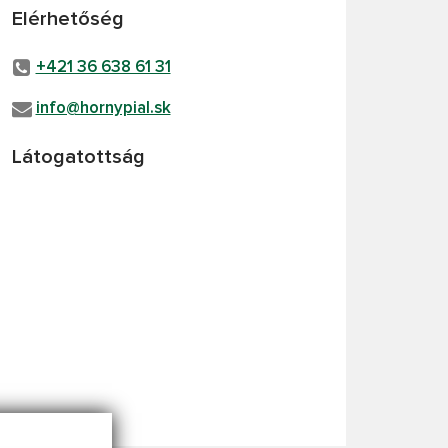
Elérhetőség
+421 36 638 61 31
info@hornypial.sk
Látogatottság