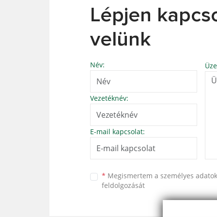
Lépjen kapcs
velünk
Név:
Üze
Vezetéknév:
E-mail kapcsolat:
*
Megismertem a
személyes adato
feldolgozását