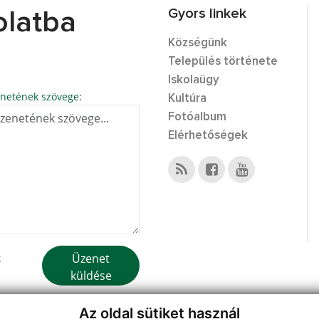
Gyors linkek
olatba
Községünk
Település története
Iskolaügy
netének szövege:
Kultúra
Fotóalbum
Elérhetőségek
Üzenet
k
küldése
Az oldal sütiket használ