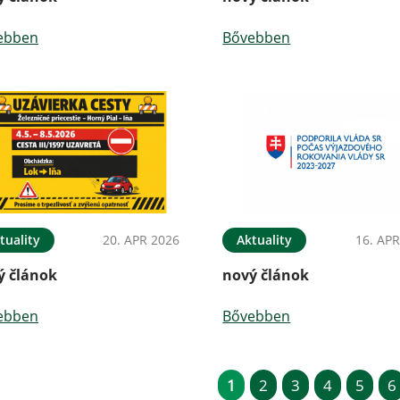
ebben
Bővebben
tuality
20. APR 2026
Aktuality
16. APR
ý článok
nový článok
ebben
Bővebben
1
2
3
4
5
6