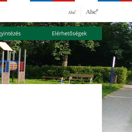
yintézés
Elérhetőségek