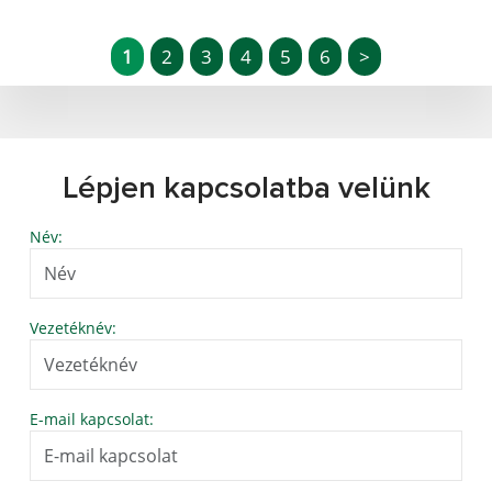
1
2
3
4
5
6
>
Lépjen kapcsolatba velünk
Név:
Vezetéknév:
E-mail kapcsolat: