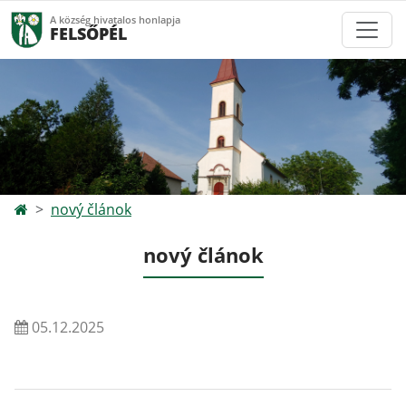
A község hivatalos honlapja
FELSŐPÉL
nový článok
nový článok
05.12.2025