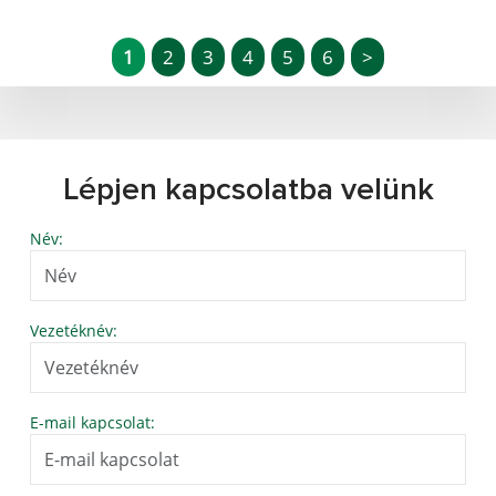
1
2
3
4
5
6
>
Lépjen kapcsolatba velünk
Név:
Vezetéknév:
E-mail kapcsolat: