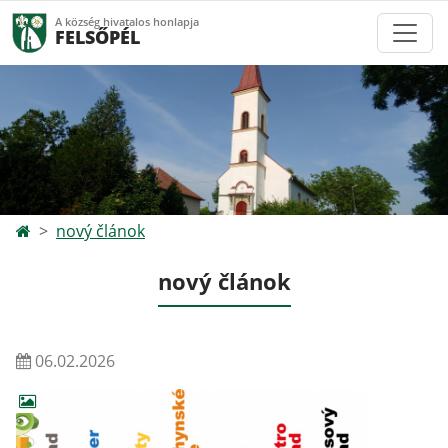
A község hivatalos honlapja
FELSŐPÉL
nový článok
nový článok
06.02.2026