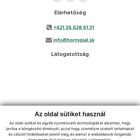
Elérhetőség
+421 36 638 61 31
info@hornypial.sk
Látogatottság
Az oldal sütiket használ
Az oldal sütiket és egyéb nyomkövető technológiákat alkalmaz, hogy
jusson a legfrissebb információkhoz az RSS csatornánkon keresztűl
,
javítsa a böngészési élményét, azzal hogy személyre szabott tartalmakat
ECHELON 2 tartalomkezelő rendszer,
Honlap térkép
,
Internetes portál
,
és célzott hirdetéseket jelenít meg, és elemzi a weboldalunk forgalmát,
hogy megtudjuk honnan érkeztek a látogatóink.