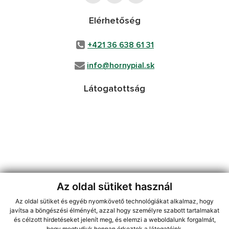
Elérhetőség
+421 36 638 61 31
info@hornypial.sk
Látogatottság
Az oldal sütiket használ
Az oldal sütiket és egyéb nyomkövető technológiákat alkalmaz, hogy
jusson a legfrissebb információkhoz az RSS csatornánkon keresztűl
,
javítsa a böngészési élményét, azzal hogy személyre szabott tartalmakat
ECHELON 2 tartalomkezelő rendszer,
Honlap térkép
,
Internetes portál
,
és célzott hirdetéseket jelenít meg, és elemzi a weboldalunk forgalmát,
hogy megtudjuk honnan érkeztek a látogatóink.